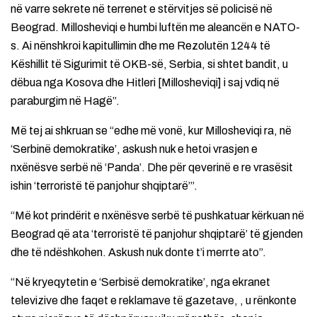
në varre sekrete në terrenet e stërvitjes së policisë në
Beograd. Millosheviqi e humbi luftën me aleancën e NATO-
s. Ai nënshkroi kapitullimin dhe me Rezolutën 1244 të
Këshillit të Sigurimit të OKB-së, Serbia, si shtet bandit, u
dëbua nga Kosova dhe Hitleri [Millosheviqi] i saj vdiq në
paraburgim në Hagë”.
Më tej ai shkruan se “edhe më vonë, kur Millosheviqi ra, në
‘Serbinë demokratike’, askush nuk e hetoi vrasjen e
nxënësve serbë në ‘Panda’. Dhe për qeverinë e re vrasësit
ishin ‘terroristë të panjohur shqiptarë’”.
“Më kot prindërit e nxënësve serbë të pushkatuar kërkuan në
Beograd që ata ‘terroristë të panjohur shqiptarë’ të gjenden
dhe të ndëshkohen. Askush nuk donte t’i merrte ato”.
“Në kryeqytetin e ‘Serbisë demokratike’, nga ekranet
televizive dhe faqet e reklamave të gazetave, , u rënkonte