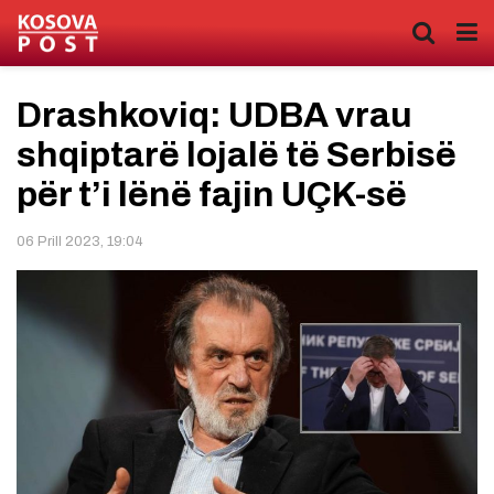
Drashkoviq: UDBA vrau
shqiptarë lojalë të Serbisë
për t’i lënë fajin UÇK-së
06 Prill 2023, 19:04