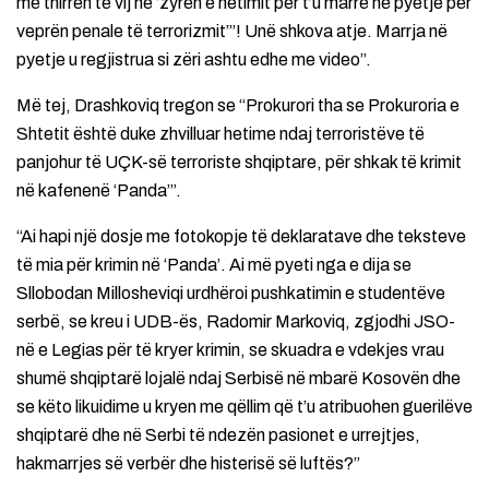
më thirrën të vij në ‘zyrën e hetimit për t’u marrë në pyetje për
veprën penale të terrorizmit’”! Unë shkova atje. Marrja në
pyetje u regjistrua si zëri ashtu edhe me video”.
Më tej, Drashkoviq tregon se “Prokurori tha se Prokuroria e
Shtetit është duke zhvilluar hetime ndaj terroristëve të
panjohur të UÇK-së terroriste shqiptare, për shkak të krimit
në kafenenë ‘Panda’”.
“Ai hapi një dosje me fotokopje të deklaratave dhe teksteve
të mia për krimin në ‘Panda’. Ai më pyeti nga e dija se
Sllobodan Millosheviqi urdhëroi pushkatimin e studentëve
serbë, se kreu i UDB-ës, Radomir Markoviq, zgjodhi JSO-
në e Legias për të kryer krimin, se skuadra e vdekjes vrau
shumë shqiptarë lojalë ndaj Serbisë në mbarë Kosovën dhe
se këto likuidime u kryen me qëllim që t’u atribuohen guerilëve
shqiptarë dhe në Serbi të ndezën pasionet e urrejtjes,
hakmarrjes së verbër dhe histerisë së luftës?”