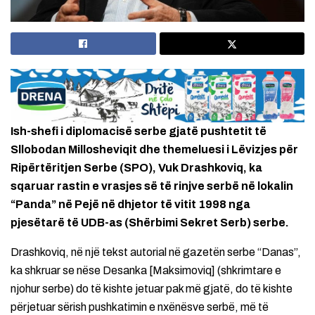
Ish-shefi i diplomacisë serbe gjatë pushtetit të
Sllobodan Millosheviqit dhe themeluesi i Lëvizjes për
Ripërtëritjen Serbe (SPO), Vuk Drashkoviq, ka
sqaruar rastin e vrasjes së të rinjve serbë në lokalin
“Panda” në Pejë në dhjetor të vitit 1998 nga
pjesëtarë të UDB-as (Shërbimi Sekret Serb) serbe.
Drashkoviq, në një tekst autorial në gazetën serbe “Danas”,
ka shkruar se nëse Desanka [Maksimoviq] (shkrimtare e
njohur serbe) do të kishte jetuar pak më gjatë, do të kishte
përjetuar sërish pushkatimin e nxënësve serbë, më të