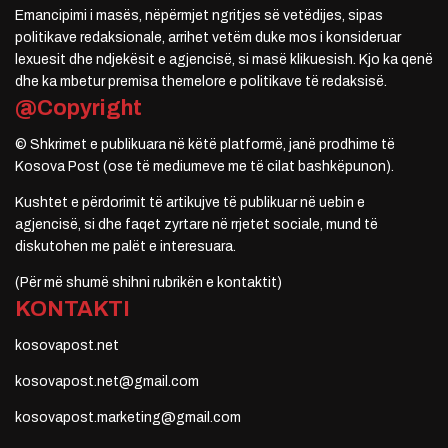
Emancipimi i masës, nëpërmjet ngritjes së vetëdijes, sipas
politikave redaksionale, arrihet vetëm duke mos i konsideruar
lexuesit dhe ndjekësit e agjencisë, si masë klikuesish. Kjo ka qenë
dhe ka mbetur premisa themelore e politikave të redaksisë.
@Copyright
© Shkrimet e publikuara në këtë platformë, janë prodhime të
Kosova Post (ose të mediumeve me të cilat bashkëpunon).
Kushtet e përdorimit të artikujve të publikuar në uebin e
agjencisë, si dhe faqet zyrtare në rrjetet sociale, mund të
diskutohen me palët e interesuara.
(Për më shumë shihni rubrikën e kontaktit)
KONTAKTI
kosovapost.net
kosovapost.net@gmail.com
kosovapost.marketing@gmail.com