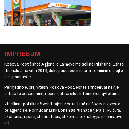
IMPRESUM
Kosova Post është Agjenci e Lajmeve me seli në Prishtinë. Është
themeluar në vitin 2016, duke pasur për mision informimin e drejtë
e të paanshëm.
Për rrjedhojë, prej vitesh, Kosova Post, është shndërruar në një
dritare të besueshme, nëpërmjet së cilës informohen qytetarët.
Zhvillimet politike në vend, rajon e botë, janë në fokusin kryesor
të agjencisë. Por nuk anashkalohen as fushat e tjera si: kultura,
ekonomia, sporti, shëndetësia, shkenca, teknologjia informative
etj.