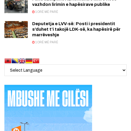
vazhdon lirimin e hapësirave publike
1 ORË MË PARË
Deputetja e LVV-së: Posti i presidentit
s’duhet t’i takojë LDK-së, ka hapësirë për
marrëveshje
1 ORË MË PARË