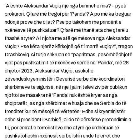
“A është Aleksandar Vuçiq një nga burimet e mia? – pyeti
prokurori. Çfarë më tregoi për ‘Panda’? A po më ka treguar
ndonjë provë dhe cilat? Pse po takohem me prindërit e
nxënësve të pushkatuar? Çfarë më thanë ata dhe çfarë u
thashë atyre? A i njoha me atë që mësova nga Aleksandar
Vuçiq? Pse këta njerëz kërkojnë që t’i marrë Vuçiq?”, tregon
Drashkoviq.Ai tutje shkruan se “papritmas, pesëmbëdhjetë
vjet pas pushkatimit të nxënësve serbë në ‘Panda’, më 28
dhjetor 2013, Aleksandar Vuçiq, asokohe
zëvendëskryeministër i Qeverisë serbe dhe koordinator i
shërbimeve të sigurisë, në një fjalim televiziv për publikun
njoftoi se masakra në ‘Panda’ nuk është kryer as nga
shqiptarët, as nga shërbimet e huaja dhe se Serbia do të
tronditet kur të mësojë të vërtetën! Edhe si kryeministër
edhe si president i Serbisë, ai do të përsërisë pretendimin e
tij, por emrat e terroristëve dhe atyre që urdhëruan të
pushkatoheshin nxënësit serbë ishin ende të errët dhe