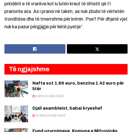
prindërit e të vrarëve kot iu lutën kreut të shtetit që t’i
pranonte ata. As i pranoi në takim, as nuk zbuloi të vërtetën
tronditëse dhe të tmerrshme për krimin. Pse? Për dhjetë vjet
nuk ka pasur përgjigje për këtë pyetje”.
Të ngjajshme
Nafta sot 1.66 euro, benzina 1.42 euro për
litër
5 MINUTA MË PARË
Djali asambleist, babai kryeshef
32 MINUTA MË PARË
Fund uzurpimeve, Komuna e Mitrovicës