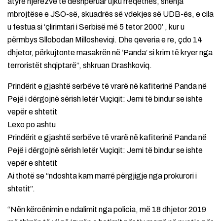
atyre njerëzve të dëshpëruar ujku rrëqethës, shenja
mbrojtëse e JSO-së, skuadrës së vdekjes së UDB-ës, e cila
u festua si ‘çlirimtari i Serbisë më 5 tetor 2000’ , kur u
përmbys Sllobodan Millosheviqi. Dhe qeveria e re, çdo 14
dhjetor, përkujtonte masakrën në ‘Panda’ si krim të kryer nga
terroristët shqiptarë”, shkruan Drashkoviq.
Prindërit e gjashtë serbëve të vrarë në kafiterinë Panda në
Pejë i dërgojnë sërish letër Vuçiqit: Jemi të bindur se ishte
vepër e shtetit
Lexo po ashtu
Prindërit e gjashtë serbëve të vrarë në kafiterinë Panda në
Pejë i dërgojnë sërish letër Vuçiqit: Jemi të bindur se ishte
vepër e shtetit
Ai thotë se “ndoshta kam marrë përgjigje nga prokurori i
shtetit”.
“Nën kërcënimin e ndalimit nga policia, më 18 dhjetor 2019