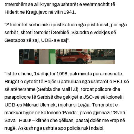
tmerrshëm se ai i kryer nga ushtarët e Wehrmachtit të
Hitlerit në Kragujevc në vitin 1941.
“Studentët serbë nuk u pushkatuan nga pushtuesit, por nga
serbët, shteti terrorist i Serbisë. Skuadra e vdekjes së
Gestapos së saj, UDB-a e saj”.
“Ishte e hënë, 14 dhjetor 1998, pak minuta para mesnate.
Rrugët e qytetit të Pejës u patrulluan nga ushtarët e RFJ-së
së atëhershme (Serbia dhe Mali i Zi), forcat policore dhe
parapolicore të Serbisë dhe çekiçët e JSO-së së koloneli i
UDB-ës Milorad Ulemek, i njohur si Legia. Terroristët e
maskuar hyjnë në kafenenë ‘Panda’, pranë gjimnazit ‘Sveti
Sava’. Huuu! – klithën dhe qëlluan, pastaj dolën me vrap në
rrugë. Askush nga ushtria apo policia nuk i ndaloi.