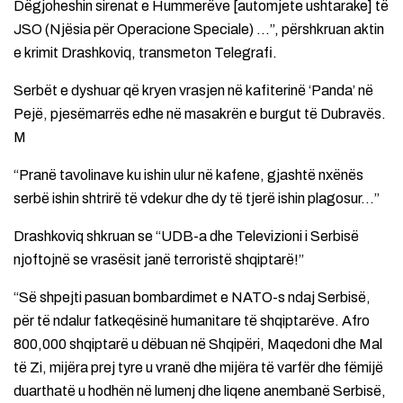
Dëgjoheshin sirenat e Hummerëve [automjete ushtarake] të
JSO (Njësia për Operacione Speciale) …”, përshkruan aktin
e krimit Drashkoviq, transmeton Telegrafi.
Serbët e dyshuar që kryen vrasjen në kafiterinë ‘Panda’ në
Pejë, pjesëmarrës edhe në masakrën e burgut të Dubravës.
M
“Pranë tavolinave ku ishin ulur në kafene, gjashtë nxënës
serbë ishin shtrirë të vdekur dhe dy të tjerë ishin plagosur…”
Drashkoviq shkruan se “UDB-a dhe Televizioni i Serbisë
njoftojnë se vrasësit janë terroristë shqiptarë!”
“Së shpejti pasuan bombardimet e NATO-s ndaj Serbisë,
për të ndalur fatkeqësinë humanitare të shqiptarëve. Afro
800,000 shqiptarë u dëbuan në Shqipëri, Maqedoni dhe Mal
të Zi, mijëra prej tyre u vranë dhe mijëra të varfër dhe fëmijë
duarthatë u hodhën në lumenj dhe liqene anembanë Serbisë,