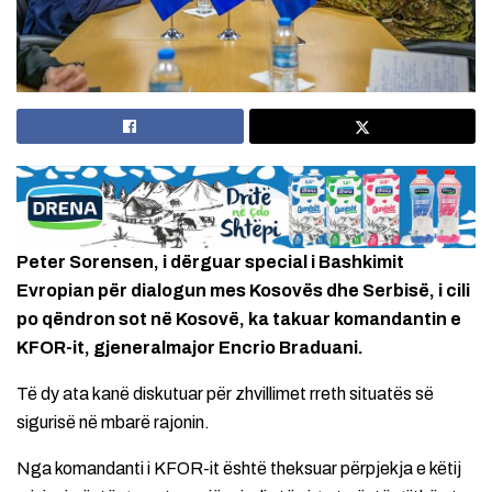
Peter Sorensen, i dërguar special i Bashkimit
Evropian për dialogun mes Kosovës dhe Serbisë, i cili
po qëndron sot në Kosovë, ka takuar komandantin e
KFOR-it, gjeneralmajor Encrio Braduani.
Të dy ata kanë diskutuar për zhvillimet rreth situatës së
sigurisë në mbarë rajonin.
Nga komandanti i KFOR-it është theksuar përpjekja e këtij