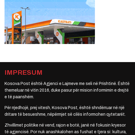
IMPRESUM
Kosova Post është Agjenci e Lajmeve me seli në Prishtinë. Është
themeluar në vitin 2016, duke pasur për mision informimin e drejtë
e të paanshëm.
Për rrjedhojë, prej vitesh, Kosova Post, është shndërruar në një
dritare të besueshme, nëpërmjet së cilës informohen qytetarët.
Zhvillimet politike në vend, rajon e botë, janë në fokusin kryesor
të agjencisë. Por nuk anashkalohen as fushat e tjera si: kultura,