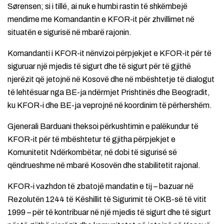
Sørensen; si i tillë, ai nuk e humbi rastin të shkëmbejë
mendime me Komandantin e KFOR-it për zhvillimet në
situatën e sigurisë në mbarë rajonin.
Komandanti i KFOR-it nënvizoi përpjekjet e KFOR-it për të
siguruar një mjedis të sigurt dhe të sigurt për të gjithë
njerëzit që jetojnë në Kosovë dhe në mbështetje të dialogut
të lehtësuar nga BE-ja ndërmjet Prishtinës dhe Beogradit,
ku KFOR-i dhe BE-ja veprojnë në koordinim të përhershëm.
Gjenerali Barduani theksoi përkushtimin e palëkundur të
KFOR-it për të mbështetur të gjitha përpjekjet e
Komunitetit Ndërkombëtar, në dobi të sigurisë së
qëndrueshme në mbarë Kosovën dhe stabilitetit rajonal.
KFOR-i vazhdon të zbatojë mandatin e tij – bazuar në
Rezolutën 1244 të Këshillit të Sigurimit të OKB-së të vitit
1999 – për të kontribuar në një mjedis të sigurt dhe të sigurt