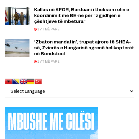
Kallas në KFOR, Barduani i thekson rolin e
koordinimit me BE-në për “zgjidhjen e
çështjeve të mbetura”
1 VIT MË PARË
‘Zbaton mandatin’, trupat ajrore të SHBA-
së, Zvicrës e Hungarisë ngrenë helikopterët
në Bondsteel
1 VIT MË PARË