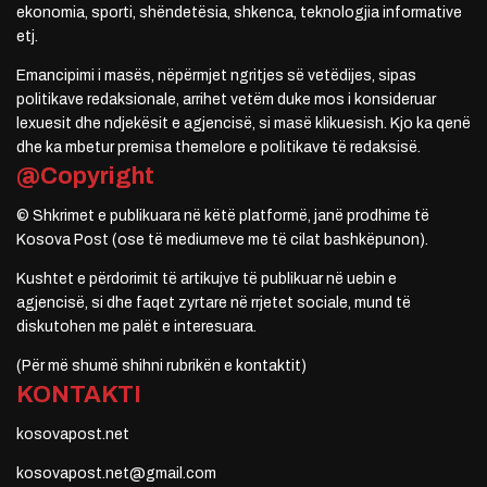
ekonomia, sporti, shëndetësia, shkenca, teknologjia informative
etj.
Emancipimi i masës, nëpërmjet ngritjes së vetëdijes, sipas
politikave redaksionale, arrihet vetëm duke mos i konsideruar
lexuesit dhe ndjekësit e agjencisë, si masë klikuesish. Kjo ka qenë
dhe ka mbetur premisa themelore e politikave të redaksisë.
@Copyright
© Shkrimet e publikuara në këtë platformë, janë prodhime të
Kosova Post (ose të mediumeve me të cilat bashkëpunon).
Kushtet e përdorimit të artikujve të publikuar në uebin e
agjencisë, si dhe faqet zyrtare në rrjetet sociale, mund të
diskutohen me palët e interesuara.
(Për më shumë shihni rubrikën e kontaktit)
KONTAKTI
kosovapost.net
kosovapost.net@gmail.com