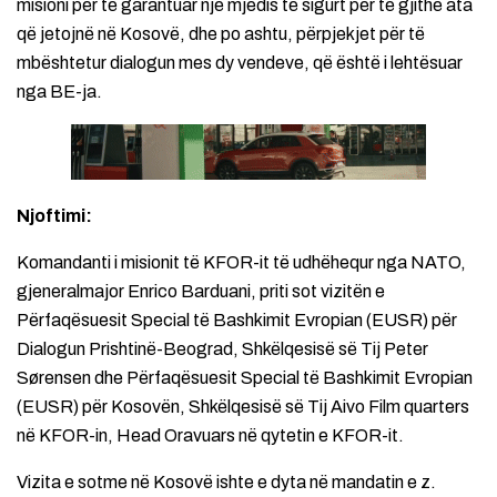
misioni për të garantuar një mjedis të sigurt për të gjithë ata
që jetojnë në Kosovë, dhe po ashtu, përpjekjet për të
mbështetur dialogun mes dy vendeve, që është i lehtësuar
nga BE-ja.
Njoftimi:
Komandanti i misionit të KFOR-it të udhëhequr nga NATO,
gjeneralmajor Enrico Barduani, priti sot vizitën e
Përfaqësuesit Special të Bashkimit Evropian (EUSR) për
Dialogun Prishtinë-Beograd, Shkëlqesisë së Tij Peter
Sørensen dhe Përfaqësuesit Special të Bashkimit Evropian
(EUSR) për Kosovën, Shkëlqesisë së Tij Aivo Film quarters
në KFOR-in, Head Oravuars në qytetin e KFOR-it.
Vizita e sotme në Kosovë ishte e dyta në mandatin e z.