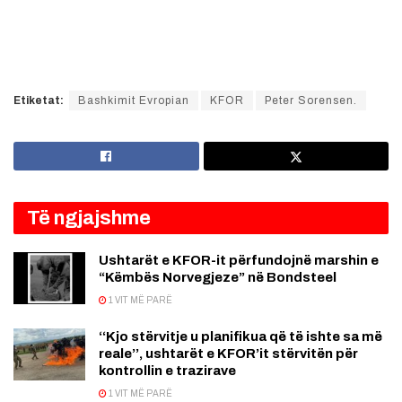
Etiketat:
Bashkimit Evropian
KFOR
Peter Sorensen.
Të ngjajshme
Ushtarët e KFOR-it përfundojnë marshin e
“Këmbës Norvegjeze” në Bondsteel
1 VIT MË PARË
‘‘Kjo stërvitje u planifikua që të ishte sa më
reale’’, ushtarët e KFOR’it stërvitën për
kontrollin e trazirave
1 VIT MË PARË