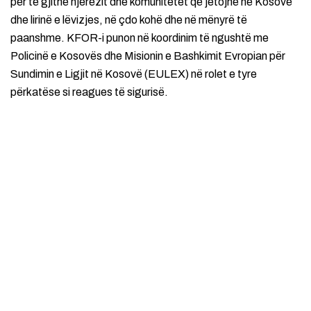
për të gjithë njerëzit dhe komunitetet që jetojnë në Kosovë
dhe lirinë e lëvizjes, në çdo kohë dhe në mënyrë të
paanshme. KFOR-i punon në koordinim të ngushtë me
Policinë e Kosovës dhe Misionin e Bashkimit Evropian për
Sundimin e Ligjit në Kosovë (EULEX) në rolet e tyre
përkatëse si reagues të sigurisë.