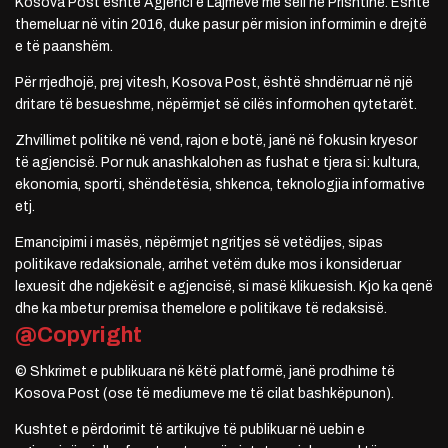
Kosova Post është Agjenci e Lajmeve me seli në Prishtinë. Është
themeluar në vitin 2016, duke pasur për mision informimin e drejtë
e të paanshëm.
Për rrjedhojë, prej vitesh, Kosova Post, është shndërruar në një
dritare të besueshme, nëpërmjet së cilës informohen qytetarët.
Zhvillimet politike në vend, rajon e botë, janë në fokusin kryesor
të agjencisë. Por nuk anashkalohen as fushat e tjera si: kultura,
ekonomia, sporti, shëndetësia, shkenca, teknologjia informative
etj.
Emancipimi i masës, nëpërmjet ngritjes së vetëdijes, sipas
politikave redaksionale, arrihet vetëm duke mos i konsideruar
lexuesit dhe ndjekësit e agjencisë, si masë klikuesish. Kjo ka qenë
dhe ka mbetur premisa themelore e politikave të redaksisë.
@Copyright
© Shkrimet e publikuara në këtë platformë, janë prodhime të
Kosova Post (ose të mediumeve me të cilat bashkëpunon).
Kushtet e përdorimit të artikujve të publikuar në uebin e