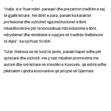
“Italia, si e ftuar nderi, paraqet dhe prezanton traditën e saj
të gjallë letrare. Në ditët e para, panairi ka karakter
profesional dhe vizitohet nga institucionet e librit
mbarëbotërore për të komunikuar mbi industrinë e librit,
ndryshimet dhe rëndësinë e ruajtjes së traditës thelbësore
të dijes”, ka njoftuar SHBK.
Tutje theksua se në fund të javës, panairi hapet edhe për
qytetarë dhe vizitorë, me ç’rast mbahen promovime me
autorë dhe orë letrare në stendën e Kosovës, që është edhe
pikëtakim i qindra kosovarëve që jetojnë në Gjermani.