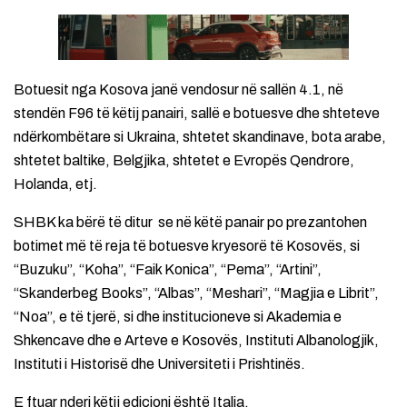
Botuesit nga Kosova janë vendosur në sallën 4.1, në
stendën F96 të këtij panairi, sallë e botuesve dhe shteteve
ndërkombëtare si Ukraina, shtetet skandinave, bota arabe,
shtetet baltike, Belgjika, shtetet e Evropës Qendrore,
Holanda, etj.
SHBK ka bërë të ditur se në këtë panair po prezantohen
botimet më të reja të botuesve kryesorë të Kosovës, si
“Buzuku”, “Koha”, “Faik Konica”, “Pema”, “Artini”,
“Skanderbeg Books”, “Albas”, “Meshari”, “Magjia e Librit”,
“Noa”, e të tjerë, si dhe institucioneve si Akademia e
Shkencave dhe e Arteve e Kosovës, Instituti Albanologjik,
Instituti i Historisë dhe Universiteti i Prishtinës.
E ftuar nderi këtij edicioni është Italia.