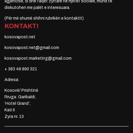
agjencisë, si dhe faqet zyrtare në rrjetet sociale, mund të
diskutohen me palët e interesuara.
(Për më shumë shihni rubrikën e kontaktit)
KONTAKTI
kosovapost.net
kosovapost.net@gmail.com
kosovapost.marketing@gmail.com
+ 383 49 890 321
Adresa:
Kosovë/ Prishtinë
Rruga: Garibaldi;
‘Hotel Grand’;
Kati II
Zyra nr. 13