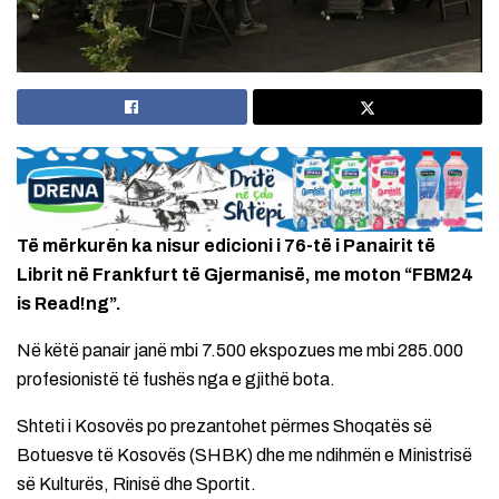
Të mërkurën ka nisur edicioni i 76-të i Panairit të
Librit në Frankfurt të Gjermanisë, me moton “FBM24
is Read!ng”.
Në këtë panair janë mbi 7.500 ekspozues me mbi 285.000
profesionistë të fushës nga e gjithë bota.
Shteti i Kosovës po prezantohet përmes Shoqatës së
Botuesve të Kosovës (SHBK) dhe me ndihmën e Ministrisë
së Kulturës, Rinisë dhe Sportit.