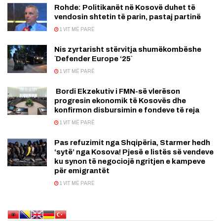
Rohde: Politikanët në Kosovë duhet të
vendosin shtetin të parin, pastaj partinë
1 VIT MË PARË
Nis zyrtarisht stërvitja shumëkombëshe
`Defender Europe ‘25`
1 VIT MË PARË
Bordi Ekzekutiv i FMN-së vlerëson
progresin ekonomik të Kosovës dhe
konfirmon disbursimin e fondeve të reja
1 VIT MË PARË
Pas refuzimit nga Shqipëria, Starmer hedh
‘sytë’ nga Kosova! Pjesë e listës së vendeve
ku synon të negociojë ngritjen e kampeve
për emigrantët
1 VIT MË PARË