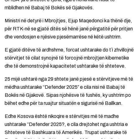
mblidhen në Babaj të Bokës së Gjakovës.
Ministri në detyrë i Mbrojtjes, Ejup Maqedonci ka thënë dje,
për RTK-në se gjatë ditës së hënë janë përgatitë për pritjen
dhe vendosjen e njësive pjesëmarrëse në këtë ushtrim.
E gjatë ditëve të ardhshme, forcat ushtarake do t`i zhvillojnë
stërvitjet të cilat synojnë të forcojnë mbrojtjen kibernetike
dhe të demonstrojnë kapacitetet ushtarake të shteteve.
25 mijë ushtarë nga 29 shtete janë pjesë e stërvitjeve më të
mëdha ushtarake “Defender 2025″ e cila nisi në Babaj të
Bokës në Gjakovë. Sipas njohësve të fushës, ky ushtrim po
bëhet edhe për ta ruajtur situatën e sigurisë në Ballkan.
Edhe Kosova është nikoqire e stërvitjes më të madhe
ushtarake “Defender 2025?, e cila drejtohet nga ushtria e
Shteteve të Bashkuara të Amerikës. Trupat ushtarake të