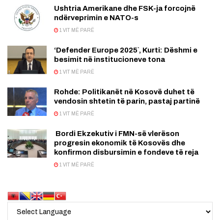
Ushtria Amerikane dhe FSK-ja forcojnë
ndërveprimin e NATO-s
1 VIT MË PARË
‘Defender Europe 2025`, Kurti: Dëshmi e
besimit në institucioneve tona
1 VIT MË PARË
Rohde: Politikanët në Kosovë duhet të
vendosin shtetin të parin, pastaj partinë
1 VIT MË PARË
Bordi Ekzekutiv i FMN-së vlerëson
progresin ekonomik të Kosovës dhe
konfirmon disbursimin e fondeve të reja
1 VIT MË PARË