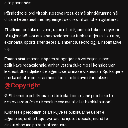
e të paanshëm.
Për rrjedhojë, prej vitesh, Kosova Post, është shndërruar në një
dritare të besueshme, nëpërmjet së cilës informohen qytetarët.
Zhvillimet politike në vend, rajon e botë, janë në fokusin kryesor
të agjencisë. Por nuk anashkalohen as fushat e tjera si: kultura,
ekonomia, sporti, shëndetësia, shkenca, teknologjia informative
etj.
Emancipimi i masës, nëpërmjet ngritjes së vetëdijes, sipas
politikave redaksionale, arrihet vetëm duke mos i konsideruar
lexuesit dhe ndjekësit e agjencisë, si masë klikuesish. Kjo ka qenë
dhe ka mbetur premisa themelore e politikave të redaksisë.
@Copyright
© Shkrimet e publikuara në këtë platformë, janë prodhime të
Kosova Post (ose të mediumeve me të cilat bashkëpunon).
Kushtet e përdorimit të artikujve të publikuar në uebin e
agjencisë, si dhe faqet zyrtare në rrjetet sociale, mund të
diskutohen me palët e interesuara.