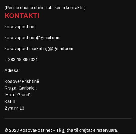
(Për më shumë shihni rubrikën e kontaktit)
KONTAKTI
kosovapost.net
kosovapost.net@gmail.com
kosovapost.marketing@gmail.com
+ 383 49 890 321
Adresa:
Kosovë/ Prishtinë
Rruga: Garibaldi;
‘Hotel Grand’;
Kati II
Zyra nr. 13
© 2023 KosovaPost.net - Të gjitha të drejtat e rezervuara.