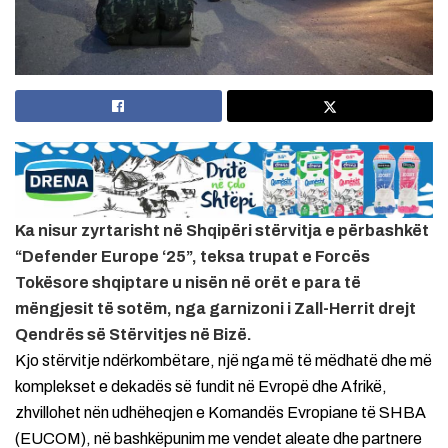
Ka nisur zyrtarisht në Shqipëri stërvitja e përbashkët
“Defender Europe ‘25”, teksa trupat e Forcës
Tokësore shqiptare u nisën në orët e para të
mëngjesit të sotëm, nga garnizoni i Zall-Herrit drejt
Qendrës së Stërvitjes në Bizë.
Kjo stërvitje ndërkombëtare, një nga më të mëdhatë dhe më
komplekset e dekadës së fundit në Evropë dhe Afrikë,
zhvillohet nën udhëheqjen e Komandës Evropiane të SHBA
(EUCOM), në bashkëpunim me vendet aleate dhe partnere