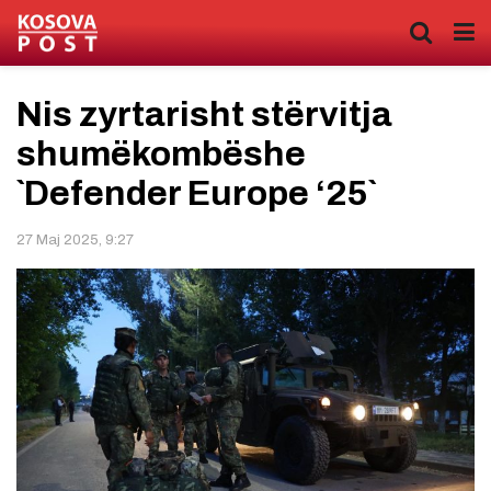
Nis zyrtarisht stërvitja
shumëkombëshe
`Defender Europe ‘25`
27 Maj 2025, 9:27