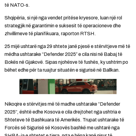
të NATO-s.
Shqipëria, si një nga vendet pritëse kryesore, luan një rol
strategjik në garantimin e suksesit të operacioneve dhe
zhvillimeve të planifikuara, raporton RTSH.
25 mijë ushtarë nga 29 shtete janë pjesë e stërvitjeve më të
mëdha ushtarake “Defender 2025″ e cila nisi në Babaj të
Bokës në Gjakovë. Sipas njohësve të fushës, ky ushtrim po
bëhet edhe për ta ruajtur situatën e sigurisë në Ballkan.
Nikoqire e stërvitjes më të madhe ushtarake “Defender
2025”, është edhe Kosova e cila drejtohet nga ushtria e
Shteteve të Bashkuara të Amerikës. Trupat ushtarake të
Forcës së Sigurisë së Kosovës bashkë me ushtarë nga
SHBA-ja e shtetet e tjera, nga e hëna kanë nisur të