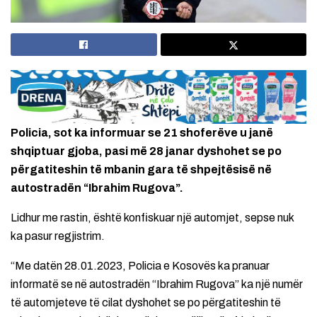
Policia, sot ka informuar se 21 shoferëve u janë
shqiptuar gjoba, pasi më 28 janar dyshohet se po
përgatiteshin të mbanin gara të shpejtësisë në
autostradën “Ibrahim Rugova”.
Lidhur me rastin, është konfiskuar një automjet, sepse nuk
ka pasur regjistrim.
“Me datën 28.01.2023, Policia e Kosovës ka pranuar
informatë se në autostradën “Ibrahim Rugova” ka një numër
të automjeteve të cilat dyshohet se po përgatiteshin të