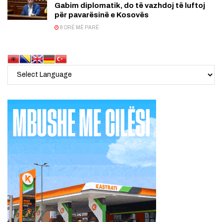
Gabim diplomatik, do të vazhdoj të luftoj
për pavarësinë e Kosovës
8 ORË MË PARË