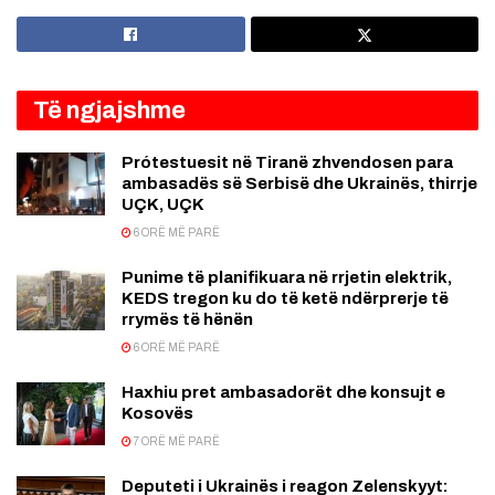
Të ngjajshme
Prótestuesit në Tiranë zhvendosen para
ambasadës së Serbisë dhe Ukrainës, thirrje
UÇK, UÇK
6 ORË MË PARË
Punime të planifikuara në rrjetin elektrik,
KEDS tregon ku do të ketë ndërprerje të
rrymës të hënën
6 ORË MË PARË
Haxhiu pret ambasadorët dhe konsujt e
Kosovës
7 ORË MË PARË
Deputeti i Ukrainës i reagon Zelenskyyt: