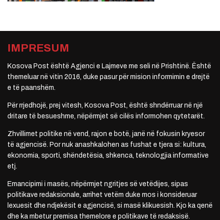
IMPRESUM
Kosova Post është Agjenci e Lajmeve me seli në Prishtinë. Është
themeluar në vitin 2016, duke pasur për mision informimin e drejtë
e të paanshëm.
Për rrjedhojë, prej vitesh, Kosova Post, është shndërruar në një
dritare të besueshme, nëpërmjet së cilës informohen qytetarët.
Zhvillimet politike në vend, rajon e botë, janë në fokusin kryesor
të agjencisë. Por nuk anashkalohen as fushat e tjera si: kultura,
ekonomia, sporti, shëndetësia, shkenca, teknologjia informative
etj.
Emancipimi i masës, nëpërmjet ngritjes së vetëdijes, sipas
politikave redaksionale, arrihet vetëm duke mos i konsideruar
lexuesit dhe ndjekësit e agjencisë, si masë klikuesish. Kjo ka qenë
dhe ka mbetur premisa themelore e politikave të redaksisë.