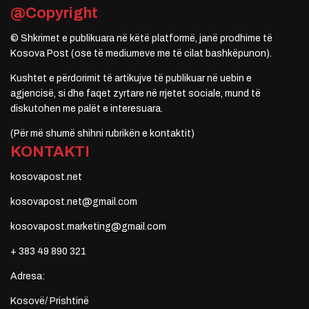
@Copyright
© Shkrimet e publikuara në këtë platformë, janë prodhime të
Kosova Post (ose të mediumeve me të cilat bashkëpunon).
Kushtet e përdorimit të artikujve të publikuar në uebin e
agjencisë, si dhe faqet zyrtare në rrjetet sociale, mund të
diskutohen me palët e interesuara.
(Për më shumë shihni rubrikën e kontaktit)
KONTAKTI
kosovapost.net
kosovapost.net@gmail.com
kosovapost.marketing@gmail.com
+ 383 49 890 321
Adresa:
Kosovë/ Prishtinë