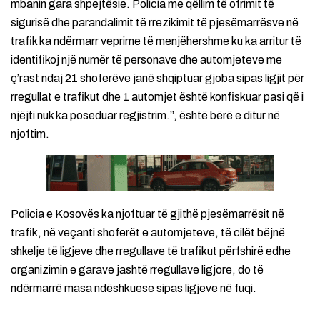
mbanin gara shpejtësie. Policia me qëllim të ofrimit të
sigurisë dhe parandalimit të rrezikimit të pjesëmarrësve në
trafik ka ndërmarr veprime të menjëhershme ku ka arritur të
identifikoj një numër të personave dhe automjeteve me
ç’rast ndaj 21 shoferëve janë shqiptuar gjoba sipas ligjit për
rregullat e trafikut dhe 1 automjet është konfiskuar pasi që i
njëjti nuk ka poseduar regjistrim.”, është bërë e ditur në
njoftim.
Policia e Kosovës ka njoftuar të gjithë pjesëmarrësit në
trafik, në veçanti shoferët e automjeteve, të cilët bëjnë
shkelje të ligjeve dhe rregullave të trafikut përfshirë edhe
organizimin e garave jashtë rregullave ligjore, do të
ndërmarrë masa ndëshkuese sipas ligjeve në fuqi.