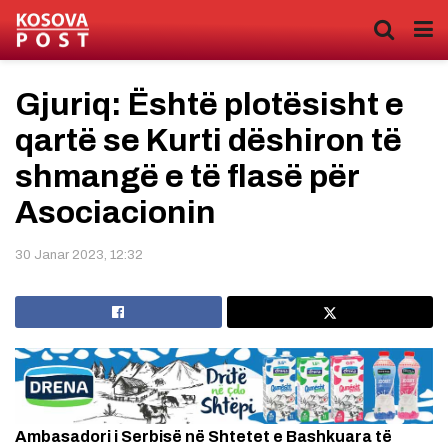
Gjuriq: Është plotësisht e
qartë se Kurti dëshiron të
shmangë e të flasë për
Asociacionin
30 Janar 2023, 12:32
Ambasadori i Serbisë në Shtetet e Bashkuara të