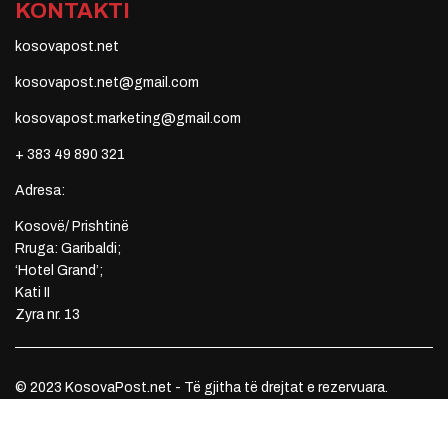
KONTAKTI
kosovapost.net
kosovapost.net@gmail.com
kosovapost.marketing@gmail.com
+ 383 49 890 321
Adresa:
Kosovë/ Prishtinë
Rruga: Garibaldi;
‘Hotel Grand’;
Kati II
Zyra nr. 13
© 2023 KosovaPost.net - Të gjitha të drejtat e rezervuara.