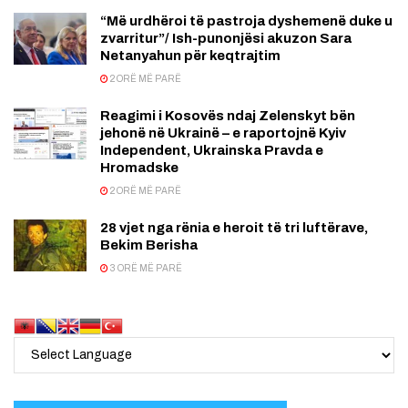
“Më urdhëroi të pastroja dyshemenë duke u
zvarritur”/ Ish-punonjësi akuzon Sara
Netanyahun për keqtrajtim
2 ORË MË PARË
Reagimi i Kosovës ndaj Zelenskyt bën
jehonë në Ukrainë – e raportojnë Kyiv
Independent, Ukrainska Pravda e
Hromadske
2 ORË MË PARË
28 vjet nga rënia e heroit të tri luftërave,
Bekim Berisha
3 ORË MË PARË