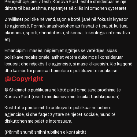
Për rrjedhojë, prej vitesh, Kosova Post, është shndërruar në një
dritare të besueshme, nëpërmjet së cilës informohen qytetarët.
Zhvillimet politike në vend, rajon e botë, janë në fokusin kryesor
të agjencisë. Por nuk anashkalohen as fushat e tjera si: kultura,
ekonomia, sporti, shëndetësia, shkenca, teknologjia informative
etj.
Emancipimi i masës, nëpërmjet ngritjes së vetëdijes, sipas
politikave redaksionale, arrihet vetëm duke mos i konsideruar
lexuesit dhe ndjekësit e agjencisë, si masë klikuesish. Kjo ka qenë
dhe ka mbetur premisa themelore e politikave të redaksisë.
@Copyright
© Shkrimet e publikuara në këtë platformë, janë prodhime të
Kosova Post (ose të mediumeve me të cilat bashkëpunon).
Kushtet e përdorimit të artikujve të publikuar në uebin e
agjencisë, si dhe faqet zyrtare në rrjetet sociale, mund të
diskutohen me palët e interesuara.
(Për më shumë shihni rubrikën e kontaktit)