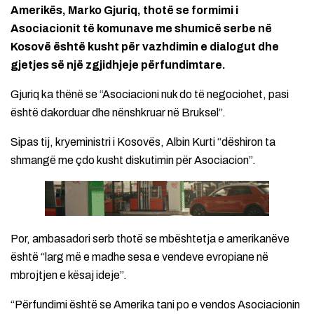
Amerikës, Marko Gjuriq, thotë se formimi i
Asociacionit të komunave me shumicë serbe në
Kosovë është kusht për vazhdimin e dialogut dhe
gjetjes së një zgjidhjeje përfundimtare.
Gjuriq ka thënë se “Asociacioni nuk do të negociohet, pasi
është dakorduar dhe nënshkruar në Bruksel”.
Sipas tij, kryeministri i Kosovës, Albin Kurti “dëshiron ta
shmangë me çdo kusht diskutimin për Asociacion”.
Por, ambasadori serb thotë se mbështetja e amerikanëve
është “larg më e madhe sesa e vendeve evropiane në
mbrojtjen e kësaj ideje”.
“Përfundimi është se Amerika tani po e vendos Asociacionin