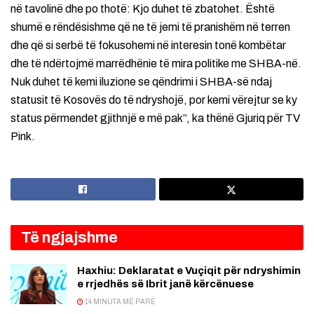
në tavolinë dhe po thotë: Kjo duhet të zbatohet. Është
shumë e rëndësishme që ne të jemi të pranishëm në terren
dhe që si serbë të fokusohemi në interesin tonë kombëtar
dhe të ndërtojmë marrëdhënie të mira politike me SHBA-në.
Nuk duhet të kemi iluzione se qëndrimi i SHBA-së ndaj
statusit të Kosovës do të ndryshojë, por kemi vërejtur se ky
status përmendet gjithnjë e më pak”, ka thënë Gjuriq për TV
Pink.
Të ngjajshme
Haxhiu: Deklaratat e Vuçiqit për ndryshimin
e rrjedhës së Ibrit janë kërcënuese
14 MINUTA MË PARË