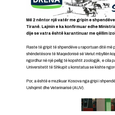
Më 2 nëntor një vatër me gripin e shpendëve
Tiranë. Lajmin e ka konfirmuar edhe Ministri
dije se vatra është karantinuar me qëllim izo
Raste të gripit të shpendëve u raportuan ditë më 
shëndetësore të Maqedonisë së Veriut mbyllën kopsh
ngordhur në një pellg të kopshtit zoologjik, e cila p
Universitetit të Shkupit u konstatua se kishte ngor
Por, a është e rrezikuar Kosova nga gripi i shpend
Ushqimit dhe Veterinarisë (AUV).