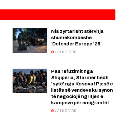
Nis zyrtarisht stërvitja
shumëkombëshe
`Defender Europe ‘25`
1 VIT MË PARË
Pas refuzimit nga
Shqipëria, Starmer hedh
‘sytë’ nga Kosova! Pjesë e
listës së vendeve ku synon
të negociojë ngritjen e
kampeve për emigrantët
1 VIT MË PARË