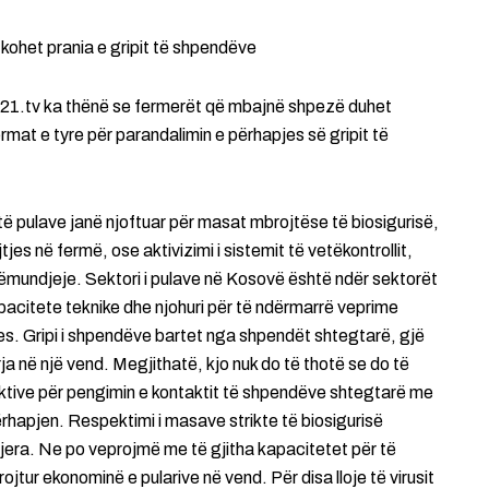
kohet prania e gripit të shpendëve
v21.tv ka thënë se fermerët që mbajnë shpezë duhet
rmat e tyre për parandalimin e përhapjes së gripit të
ë pulave janë njoftuar për masat mbrojtëse të biosigurisë,
es në fermë, ose aktivizimi i sistemit të vetëkontrollit,
sëmundjeje. Sektori i pulave në Kosovë është ndër sektorët
pacitete teknike dhe njohuri për të ndërmarrë veprime
es. Gripi i shpendëve bartet nga shpendët shtegtarë, gjë
rja në një vend. Megjithatë, kjo nuk do të thotë se do të
ektive për pengimin e kontaktit të shpendëve shtegtarë me
rhapjen. Respektimi i masave strikte të biosigurisë
jera. Ne po veprojmë me të gjitha kapacitetet për të
tur ekonominë e pularive në vend. Për disa lloje të virusit