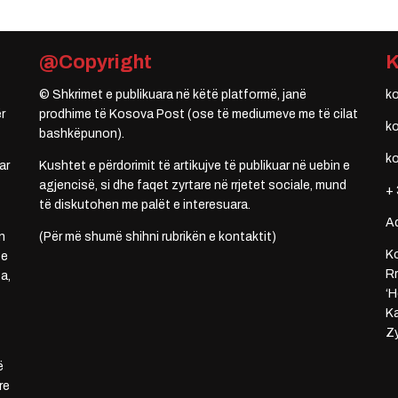
@Copyright
© Shkrimet e publikuara në këtë platformë, janë
k
r
prodhime të Kosova Post (ose të mediumeve me të cilat
k
bashkëpunon).
k
ar
Kushtet e përdorimit të artikujve të publikuar në uebin e
agjencisë, si dhe faqet zyrtare në rrjetet sociale, mund
+ 
të diskutohen me palët e interesuara.
A
n
(Për më shumë shihni rubrikën e kontaktit)
Ko
 e
Rr
a,
‘H
Ka
Zy
ë
re