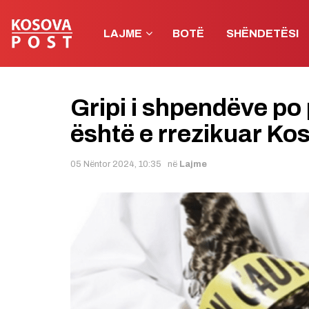
LAJME
BOTË
SHËNDETËSI
Gripi i shpendëve po 
është e rrezikuar Ko
05 Nëntor 2024, 10:35
në
Lajme