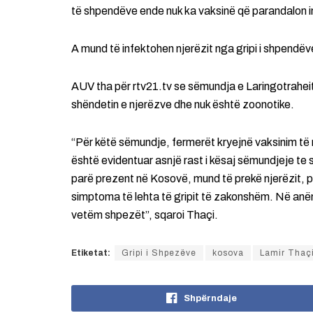
të shpendëve ende nuk ka vaksinë që parandalon in
A mund të infektohen njerëzit nga gripi i shpendëv
AUV tha për rtv21.tv se sëmundja e Laringotraheit
shëndetin e njerëzve dhe nuk është zoonotike.
“Për këtë sëmundje, fermerët kryejnë vaksinim të 
është evidentuar asnjë rast i kësaj sëmundjeje te s
parë prezent në Kosovë, mund të prekë njerëzit, p
simptoma të lehta të gripit të zakonshëm. Në anën t
vetëm shpezët”, sqaroi Thaçi.
Etiketat:
Gripi i Shpezëve
kosova
Lamir Thaç
Shpërndaje