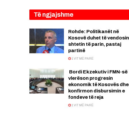
Të ngjajshme
Rohde: Politikanët në
Kosovë duhet të vendosin
shtetin të parin, pastaj
partinë
1 VIT MË PARË
Bordi Ekzekutiv i FMN-së
vlerëson progresin
ekonomik të Kosovës dhe
konfirmon disbursimin e
fondeve të reja
1 VIT MË PARË