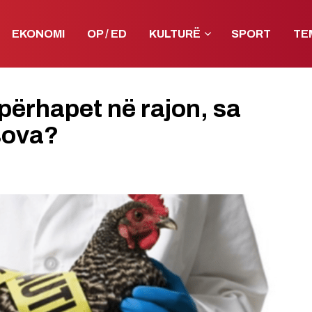
EKONOMI
OP / ED
KULTURË
SPORT
TE
përhapet në rajon, sa
sova?