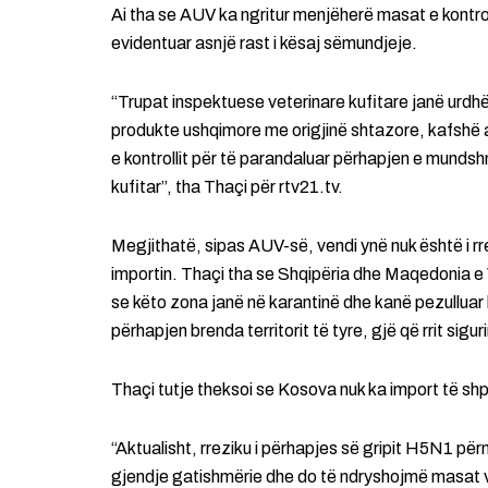
Ai tha se AUV ka ngritur menjëherë masat e kontroll
evidentuar asnjë rast i kësaj sëmundjeje.
“Trupat inspektuese veterinare kufitare janë urdhë
produkte ushqimore me origjinë shtazore, kafshë a
e kontrollit për të parandaluar përhapjen e mundsh
kufitar”, tha Thaçi për rtv21.tv.
Megjithatë, sipas AUV-së, vendi ynë nuk është i rr
importin. Thaçi tha se Shqipëria dhe Maqedonia 
se këto zona janë në karantinë dhe kanë pezulluar 
përhapjen brenda territorit të tyre, gjë që rrit sigu
Thaçi tutje theksoi se Kosova nuk ka import të sh
“Aktualisht, rreziku i përhapjes së gripit H5N1 pë
gjendje gatishmërie dhe do të ndryshojmë masat va