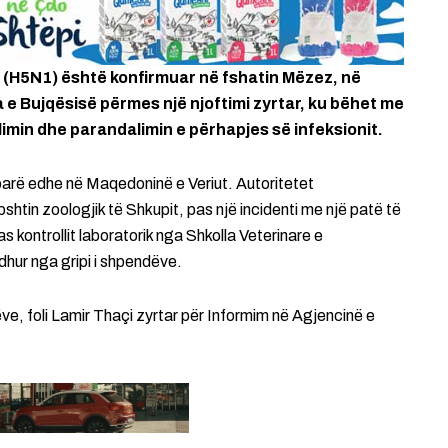
 (H5N1) është konfirmuar në fshatin Mëzez, në
a e Bujqësisë përmes një njoftimi zyrtar, ku bëhet me
limin dhe parandalimin e përhapjes së infeksionit.
parë edhe në Maqedoninë e Veriut. Autoritetet
tin zoologjik të Shkupit, pas një incidenti me një patë të
as kontrollit laboratorik nga Shkolla Veterinare e
dhur nga gripi i shpendëve.
ëve, foli Lamir Thaçi zyrtar për Informim në Agjencinë e