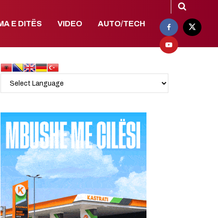
MA E DITËS
VIDEO
AUTO/TECH