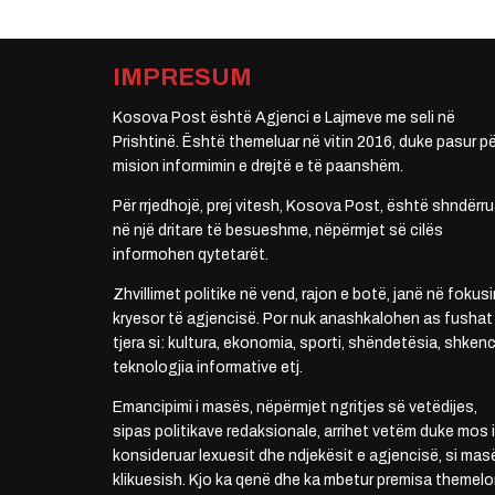
IMPRESUM
Kosova Post është Agjenci e Lajmeve me seli në
Prishtinë. Është themeluar në vitin 2016, duke pasur pë
mision informimin e drejtë e të paanshëm.
Për rrjedhojë, prej vitesh, Kosova Post, është shndërru
në një dritare të besueshme, nëpërmjet së cilës
informohen qytetarët.
Zhvillimet politike në vend, rajon e botë, janë në fokusi
kryesor të agjencisë. Por nuk anashkalohen as fushat
tjera si: kultura, ekonomia, sporti, shëndetësia, shkenc
teknologjia informative etj.
Emancipimi i masës, nëpërmjet ngritjes së vetëdijes,
sipas politikave redaksionale, arrihet vetëm duke mos i
konsideruar lexuesit dhe ndjekësit e agjencisë, si mas
klikuesish. Kjo ka qenë dhe ka mbetur premisa themelo