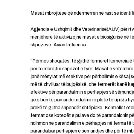
Masat mbrojtëse që ndërmerren në rast se identifi
Agjencia e Ushqimit dhe Veterinarisë(AUV) për rt
menjëherë të aktivizojnë masat e biosigurisë në fe
shpezëve, Avian Influenca.
“Përmes shoqatës, të gjithë fermerët komercialë t
për të mbrojtur shpezët e tyre. Masat e vetëmbrojtj
janë mënyrat më efektive për përballimin e kësaj 
më të zhvilluar të bujqësisë, dhe fermerët kanë ka
efektive për parandalimin e përhapjes së sëmundj
që e bën të pamundur ndalimin e plotë të tij nga hy
prekë të gjitha shpendët shtëpiake. Kontrollet ef
fermat ose kotecët e pulave do të parandalonin pë
ndihmon në parandalimin e përhapjes në ferma të t
parandaluar përhapjen e sëmundjes dhe për të mbroj