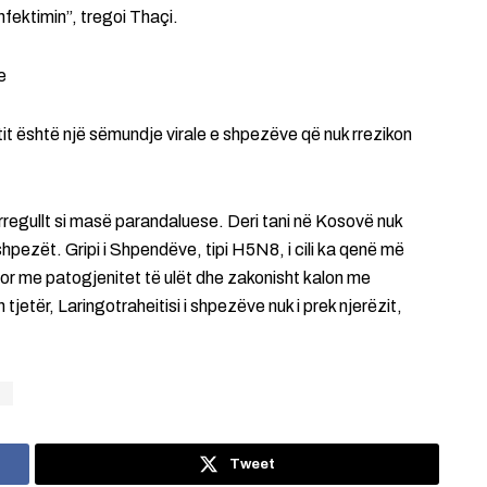
fektimin”, tregoi Thaçi.
e
it është një sëmundje virale e shpezëve që nuk rrezikon
rregullt si masë parandaluese. Deri tani në Kosovë nuk
hpezët. Gripi i Shpendëve, tipi H5N8, i cili ka qenë më
or me patogjenitet të ulët dhe zakonisht kalon me
jetër, Laringotraheitisi i shpezëve nuk i prek njerëzit,
i
Tweet