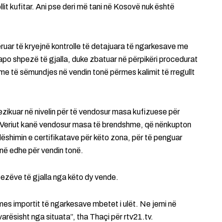
it kufitar. Ani pse deri më tani në Kosovë nuk është
ruar të kryejnë kontrolle të detajuara të ngarkesave me
po shpezë të gjalla, duke zbatuar në përpikëri procedurat
me të sëmundjes në vendin tonë përmes kalimit të rregullt
ezikuar në nivelin për të vendosur masa kufizuese për
e Veriut kanë vendosur masa të brendshme, që nënkupton
lëshimin e certifikatave për këto zona, për të penguar
rinë edhe për vendin tonë.
pezëve të gjalla nga këto dy vende.
rmes importit të ngarkesave mbetet i ulët. Ne jemi në
rësisht nga situata”, tha Thaçi për rtv21.tv.