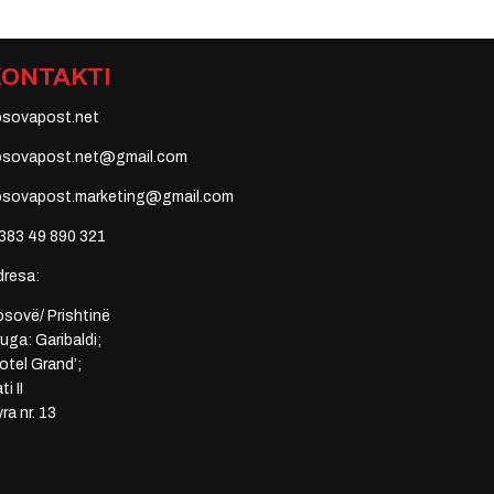
KONTAKTI
osovapost.net
osovapost.net@gmail.com
osovapost.marketing@gmail.com
383 49 890 321
dresa:
sovë/ Prishtinë
uga: Garibaldi;
otel Grand’;
ti II
ra nr. 13