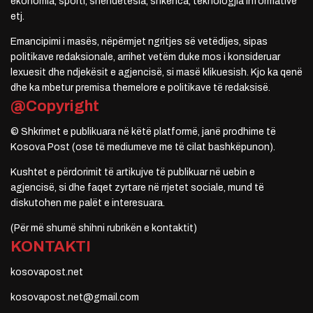
ekonomia, sporti, shëndetësia, shkenca, teknologjia informative
etj.
Emancipimi i masës, nëpërmjet ngritjes së vetëdijes, sipas
politikave redaksionale, arrihet vetëm duke mos i konsideruar
lexuesit dhe ndjekësit e agjencisë, si masë klikuesish. Kjo ka qenë
dhe ka mbetur premisa themelore e politikave të redaksisë.
@Copyright
© Shkrimet e publikuara në këtë platformë, janë prodhime të
Kosova Post (ose të mediumeve me të cilat bashkëpunon).
Kushtet e përdorimit të artikujve të publikuar në uebin e
agjencisë, si dhe faqet zyrtare në rrjetet sociale, mund të
diskutohen me palët e interesuara.
(Për më shumë shihni rubrikën e kontaktit)
KONTAKTI
kosovapost.net
kosovapost.net@gmail.com