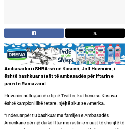
Ambasadori i SHBA-së në Kosovë, Jeff Hovenier, i
është bashkuar stafit të ambasadës për iftarin e
parë të Ramazanit.
Hovenier në llogarinë e tij në Twitter, ka thënë se Kosova
është kampion i ilirë fetare, njëjtë sikur se Amerika.
“I nderuar për t’u bashkuar me familjen e Ambasadës
Amerikane për një darkë Iftar me rastin e muajit të shenjtë të