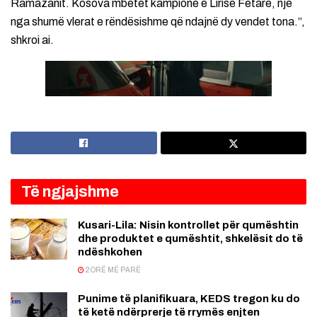
Ramazanit. Kosova mbetet kampione e Lirisë Fetare, një
nga shumë vlerat e rëndësishme që ndajnë dy vendet tona.”,
shkroi ai.
Të ngjajshme
Kusari-Lila: Nisin kontrollet për qumështin
dhe produktet e qumështit, shkelësit do të
ndëshkohen
2 ORË MË PARË
Punime të planifikuara, KEDS tregon ku do
të ketë ndërprerje të rrymës enjten