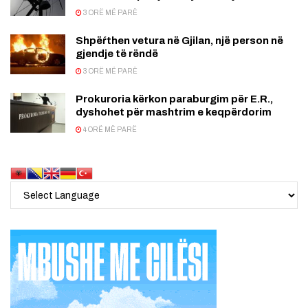
3 ORË MË PARË
Shpëŕthen vetura në Gjilan, një person në
gjendje të rëndë
3 ORË MË PARË
Prokuroria kërkon paraburgim për E.R.,
dyshohet për mashtrim e keqpërdorim
4 ORË MË PARË