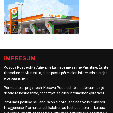
IMPRESUM
Kosova Post është Agjenci e Lajmeve me seli në Prishtinë. Është
themeluar në vitin 2016, duke pasur për mision informimin e drejtë
e të paanshëm.
Për rrjedhojë, prej vitesh, Kosova Post, është shndërruar në një
dritare të besueshme, nëpërmjet së cilës informohen qytetarët.
Zhvillimet politike në vend, rajon e botë, janë në fokusin kryesor
të agjencisë. Por nuk anashkalohen as fushat e tjera si: kultura,