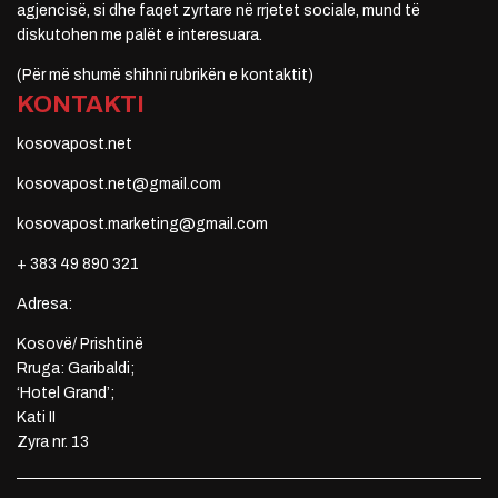
agjencisë, si dhe faqet zyrtare në rrjetet sociale, mund të
diskutohen me palët e interesuara.
(Për më shumë shihni rubrikën e kontaktit)
KONTAKTI
kosovapost.net
kosovapost.net@gmail.com
kosovapost.marketing@gmail.com
+ 383 49 890 321
Adresa:
Kosovë/ Prishtinë
Rruga: Garibaldi;
‘Hotel Grand’;
Kati II
Zyra nr. 13