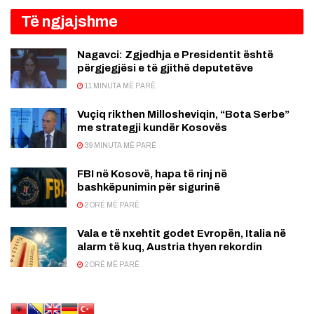
Të ngjajshme
Nagavci: Zgjedhja e Presidentit është
përgjegjësi e të gjithë deputetëve
11 MINUTA MË PARË
Vuçiq rikthen Millosheviqin, “Bota Serbe”
me strategji kundër Kosovës
39 MINUTA MË PARË
FBI në Kosovë, hapa të rinj në
bashkëpunimin për sigurinë
2 ORË MË PARË
Vala e të nxehtit godet Evropën, Italia në
alarm të kuq, Austria thyen rekordin
2 ORË MË PARË