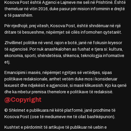
Kosova Post është Agjenci e Lajmeve me seli në Prishtinë. Është
themeluar në vitin 2016, duke pasur për mision informimin e drejtë
e të paanshëm.
Për rrjedhojë, prej vitesh, Kosova Post, është shndërruar në një
dritare të besueshme, nëpërmjet së cilës informohen qytetarët.
Zhvillimet politike në vend, rajon e botë, janë në fokusin kryesor
të agjencisë. Por nuk anashkalohen as fushat e tjera si: kultura,
ekonomia, sporti, shëndetësia, shkenca, teknologjia informative
etj.
Emancipimi i masës, nëpërmjet ngritjes së vetëdijes, sipas
politikave redaksionale, arrihet vetëm duke mos i konsideruar
lexuesit dhe ndjekësit e agjencisë, si masë klikuesish. Kjo ka qenë
dhe ka mbetur premisa themelore e politikave të redaksisë.
@Copyright
© Shkrimet e publikuara në këtë platformë, janë prodhime të
Kosova Post (ose të mediumeve me të cilat bashkëpunon).
Kushtet e përdorimit të artikujve të publikuar në uebin e