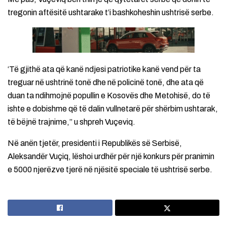
tregonin aftësitë ushtarake t’i bashkoheshin ushtrisë serbe.
‘Të gjithë ata që kanë ndjesi patriotike kanë vend për ta
treguar në ushtrinë tonë dhe në policinë tonë, dhe ata që
duan ta ndihmojnë popullin e Kosovës dhe Metohisë, do të
ishte e dobishme që të dalin vullnetarë për shërbim ushtarak,
të bëjnë trajnime,” u shpreh Vuçeviq.
Në anën tjetër, presidenti i Republikës së Serbisë,
Aleksandër Vuçiq, lëshoi urdhër për një konkurs për pranimin
e 5000 njerëzve tjerë në njësitë speciale të ushtrisë serbe.