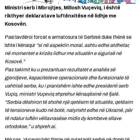
Ministri serb i Mbrojtjes, Millosh Vuçeviq, i është
rikthyer deklaratave luftënxitëse në lidhje me
Kosovën.
Pasi lavdëroi forcat e armatosura të Serbisë duke thënë se
ishte i kënaqur
“si në aspektin moral, ashtu edhe atdhetar,
në momentet e krizës lidhur me situatën e sigurisë në
Kosovë.”
Pas takimit ku u prezantuan rezultatet e analiës së
gjendjeve, kapaciteteve operacionale dhe funksionale të
ushtrisë serbe, ku i pranishëm ishte edhe presidenti serb
Vuçiq, ministri Vuçeviq shprehur kënaqësinë në fjalë.
“Serbia dëshiron të shohë një qetësim të situatës, qetësim
të tensioneve kudo në botë, natyrisht edhe në Ukrainë, për
të ndalur luftën vëllavrasëse midis dy kombeve sllave
ortodokse,” u shpreh ai.
Më pas, Vuçeviq bëri thirrje që qytetarët serbë që donin të