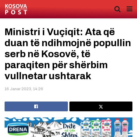
Ministri i Vuçiqit: Ata që
duan të ndihmojnë popullin
serb në Kosovë, të
paraqiten për shërbim
vullnetar ushtarak
16 Janar 2023, 14:26