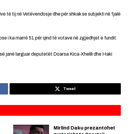
e të tij në Vetëvendosje dhe për shkak se subjekti në fjalë
se i ka marrë 51 për qind të votave në zgjedhjet e fundit.
-së janë larguar deputetët Doarsa Kica-Xhelili dhe Haki
Tweet
Mirlind Daku prezantohet