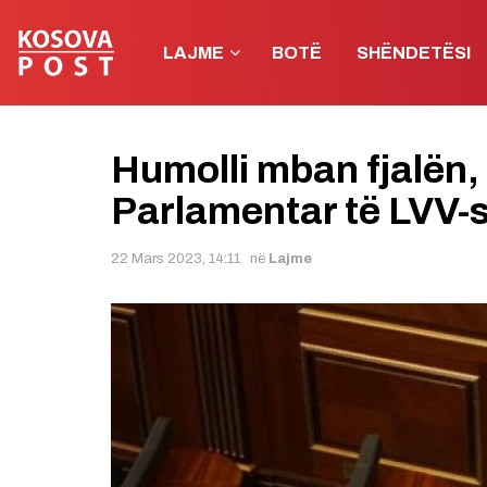
LAJME
BOTË
SHËNDETËSI
Humolli mban fjalën,
Parlamentar të LVV-
22 Mars 2023, 14:11
në
Lajme