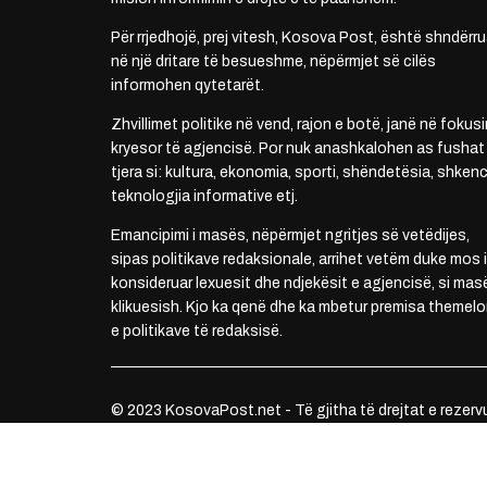
Për rrjedhojë, prej vitesh, Kosova Post, është shndërru
në një dritare të besueshme, nëpërmjet së cilës
informohen qytetarët.
Zhvillimet politike në vend, rajon e botë, janë në fokusi
kryesor të agjencisë. Por nuk anashkalohen as fushat
tjera si: kultura, ekonomia, sporti, shëndetësia, shkenc
teknologjia informative etj.
Emancipimi i masës, nëpërmjet ngritjes së vetëdijes,
sipas politikave redaksionale, arrihet vetëm duke mos i
konsideruar lexuesit dhe ndjekësit e agjencisë, si mas
klikuesish. Kjo ka qenë dhe ka mbetur premisa themelo
e politikave të redaksisë.
© 2023 KosovaPost.net - Të gjitha të drejtat e rezerv