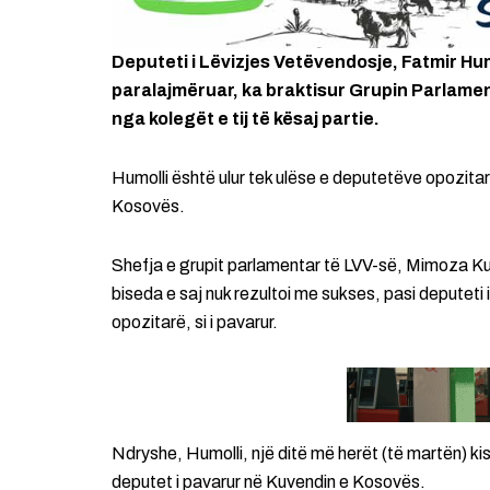
Deputeti i Lëvizjes Vetëvendosje, Fatmir Hu
paralajmëruar, ka braktisur Grupin Parlame
nga kolegët e tij të kësaj partie.
Humolli është ulur tek ulëse e deputetëve opozita
Kosovës.
Shefja e grupit parlamentar të LVV-së, Mimoza Kus
biseda e saj nuk rezultoi me sukses, pasi deputeti 
opozitarë, si i pavarur.
Ndryshe, Humolli, një ditë më herët (të martën) ki
deputet i pavarur në Kuvendin e Kosovës.