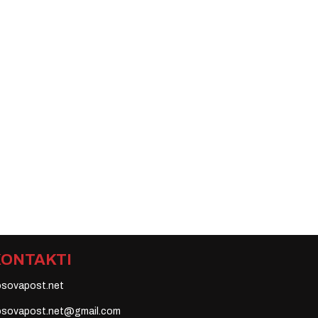
KONTAKTI
osovapost.net
osovapost.net@gmail.com