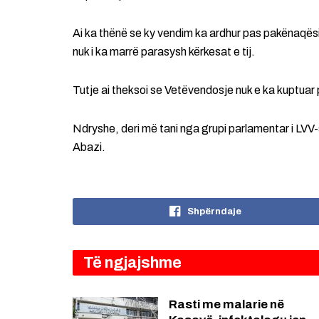
Ai ka thënë se ky vendim ka ardhur pas pakënaqësiv
nuk i ka marrë parasysh kërkesat e tij.
Tutje ai theksoi se Vetëvendosje nuk e ka kuptuar p
Ndryshe, deri më tani nga grupi parlamentar i LVV
Abazi.
Shpërndaje
Të ngjajshme
Rasti me malarie në