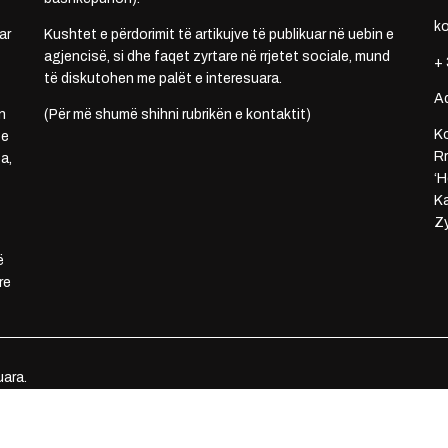
k
ar
Kushtet e përdorimit të artikujve të publikuar në uebin e
agjencisë, si dhe faqet zyrtare në rrjetet sociale, mund
+ 
të diskutohen me palët e interesuara.
A
n
(Për më shumë shihni rubrikën e kontaktit)
Ko
 e
Rr
a,
‘H
Ka
Zy
ë
re
uara.