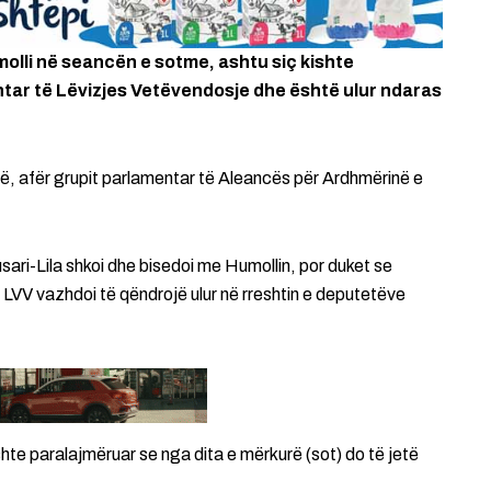
molli në seancën e sotme, ashtu siç kishte
ntar të Lëvizjes Vetëvendosje dhe është ulur ndaras
rë, afër grupit parlamentar të Aleancës për Ardhmërinë e
ari-Lila shkoi dhe bisedoi me Humollin, por duket se
i LVV vazhdoi të qëndrojë ulur në rreshtin e deputetëve
shte paralajmëruar se nga dita e mërkurë (sot) do të jetë