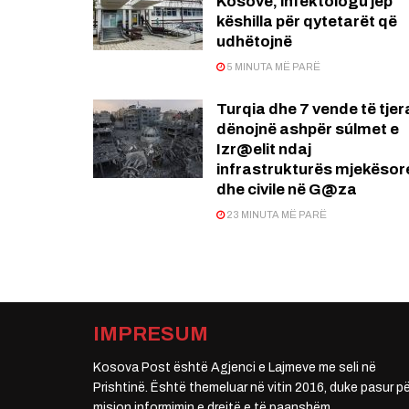
Kosovë, infektologu jep
këshilla për qytetarët që
udhëtojnë
5 MINUTA MË PARË
Turqia dhe 7 vende të tjer
dënojnë ashpër súlmet e
Izr@elit ndaj
infrastrukturës mjekësor
dhe civile në G@za
23 MINUTA MË PARË
IMPRESUM
Kosova Post është Agjenci e Lajmeve me seli në
Prishtinë. Është themeluar në vitin 2016, duke pasur pë
mision informimin e drejtë e të paanshëm.