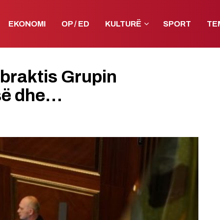
EKONOMI
OP / ED
KULTURË
SPORT
TE
 braktis Grupin
së dhe…