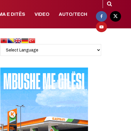
MA E DITËS
VIDEO
AUTO/TECH