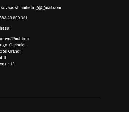
osovapost.marketing@gmail.com
383 49 890 321
dresa:
sovë/ Prishtinë
uga: Garibaldi;
otel Grand’;
ti II
ra nr. 13