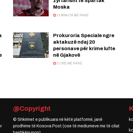
zyrtarisht te Spartak
Moska
13 MINUTA MË PARË
a
Prokuroria Speciale ngre
aktakuzë ndaj 20
personave për krime lufte
e
në Gjakovë
2 ORË MË PARË
@Copyright
© Shkrimet e publikuara në këtë platformë, janë
k
r
prodhime të Kosova Post (ose të mediumeve me të cilat
k
bashkëpunon).