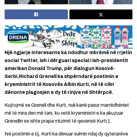
Një ngjarje interesante ka ndodhur mbrëmë në rrjetin
social Twitter, ish i dërguari special i ish-presidentit
amerikan Donald Trump, për dialogun Kosovë-
Serbi,Richard Grenell ka shpërndarë postimin e
kryeministrit të Kosovës Albin Kurti, në të cilin
dënonte plagosjen e dy të rinjve në Shtërpcë.
Kujtojmë se Grenell dhe Kurti, nuk kanë pasur marrëdhëniet
më të mira deri më tani, ku vetë kryeministri e ka akuzuar
Grenellin se ishte prapa rrëzimit të qeverisë Kurti 1.
Në postimin e tij, Kurti ka dënuar sulmin ndaj dy qytetarëve