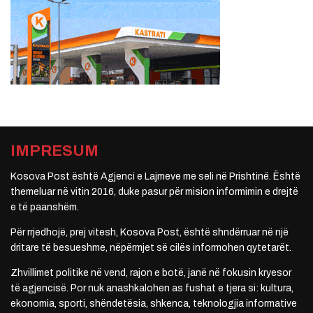
IMPRESUM
Kosova Post është Agjenci e Lajmeve me seli në Prishtinë. Është
themeluar në vitin 2016, duke pasur për mision informimin e drejtë
e të paanshëm.
Për rrjedhojë, prej vitesh, Kosova Post, është shndërruar në një
dritare të besueshme, nëpërmjet së cilës informohen qytetarët.
Zhvillimet politike në vend, rajon e botë, janë në fokusin kryesor
të agjencisë. Por nuk anashkalohen as fushat e tjera si: kultura,
ekonomia, sporti, shëndetësia, shkenca, teknologjia informative