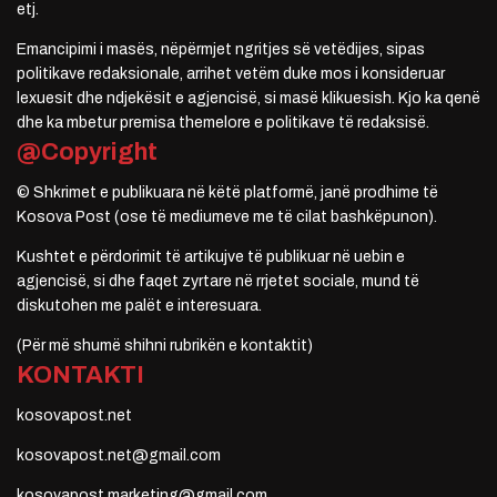
etj.
Emancipimi i masës, nëpërmjet ngritjes së vetëdijes, sipas
politikave redaksionale, arrihet vetëm duke mos i konsideruar
lexuesit dhe ndjekësit e agjencisë, si masë klikuesish. Kjo ka qenë
dhe ka mbetur premisa themelore e politikave të redaksisë.
@Copyright
© Shkrimet e publikuara në këtë platformë, janë prodhime të
Kosova Post (ose të mediumeve me të cilat bashkëpunon).
Kushtet e përdorimit të artikujve të publikuar në uebin e
agjencisë, si dhe faqet zyrtare në rrjetet sociale, mund të
diskutohen me palët e interesuara.
(Për më shumë shihni rubrikën e kontaktit)
KONTAKTI
kosovapost.net
kosovapost.net@gmail.com
kosovapost.marketing@gmail.com