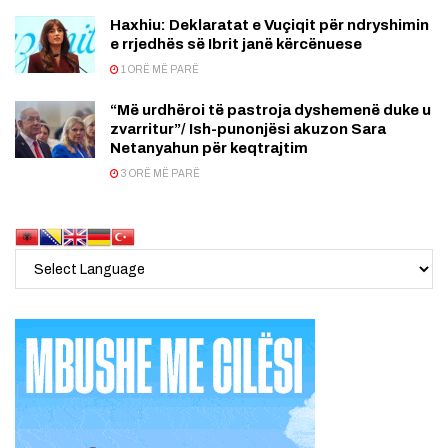
Haxhiu: Deklaratat e Vuçiqit për ndryshimin
e rrjedhës së Ibrit janë kërcënuese
1 ORË MË PARË
“Më urdhëroi të pastroja dyshemenë duke u
zvarritur”/ Ish-punonjësi akuzon Sara
Netanyahun për keqtrajtim
3 ORË MË PARË