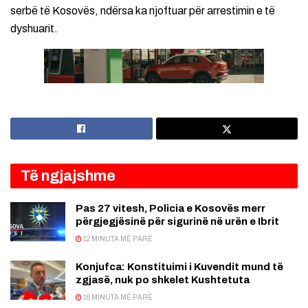
serbë të Kosovës, ndërsa ka njoftuar për arrestimin e të
dyshuarit.
Të ngjajshme
Pas 27 vitesh, Policia e Kosovës merr
përgjegjësinë për sigurinë në urën e Ibrit
12 MINUTA MË PARË
Konjufca: Konstituimi i Kuvendit mund të
zgjasë, nuk po shkelet Kushtetuta
16 MINUTA MË PARË