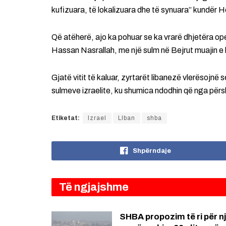
kufizuara, të lokalizuara dhe të synuara” kundër H
Që atëherë, ajo ka pohuar se ka vrarë dhjetëra oper
Hassan Nasrallah, me një sulm në Bejrut muajin e 
Gjatë vitit të kaluar, zyrtarët libanezë vlerësojnë
sulmeve izraelite, ku shumica ndodhin që nga përsh
Etiketat:
Izrael
LIban
shba
Shpërndaje
Të ngjajshme
SHBA propozim të ri për n