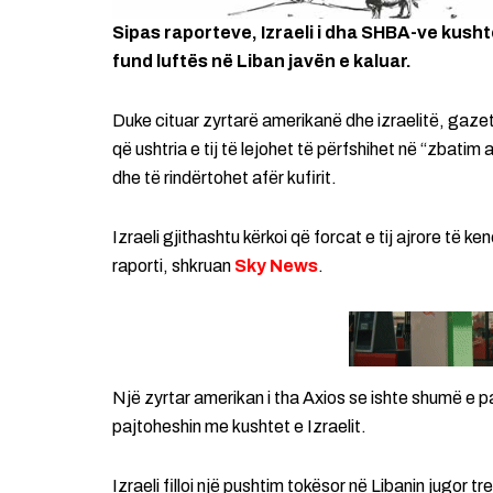
Sipas raporteve, Izraeli i dha SHBA-ve kushte
fund luftës në Liban javën e kaluar.
Duke cituar zyrtarë amerikanë dhe izraelitë, gaze
që ushtria e tij të lejohet të përfshihet në “zbatim
dhe të rindërtohet afër kufirit.
Izraeli gjithashtu kërkoi që forcat e tij ajrore të ke
raporti, shkruan
Sky News
.
Një zyrtar amerikan i tha Axios se ishte shumë e 
pajtoheshin me kushtet e Izraelit.
Izraeli filloi një pushtim tokësor në Libanin jugor t