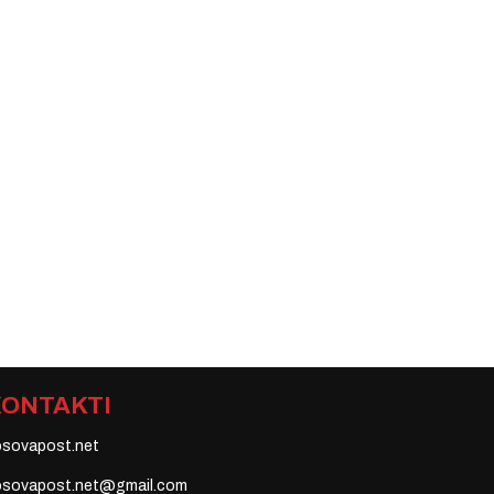
KONTAKTI
osovapost.net
osovapost.net@gmail.com