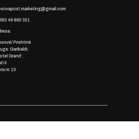
osovapost.marketing@gmail.com
383 49 890 321
dresa:
sovë/ Prishtinë
uga: Garibaldi;
otel Grand’;
ti II
ra nr. 13