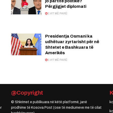
jo partitë politike?
Përgjigjet diplomati
1 VIT MË PARË
Presidentja Osmani ka
udhëtuar zyrtarisht për në
Shtetet e Bashkuara të
Amerikës
1 VIT MË PARË
@Copyright
© Shkrimet e publikuara në këtë platformë, janë
k
r
prodhime të Kosova Post (ose të mediumeve me të cilat
k