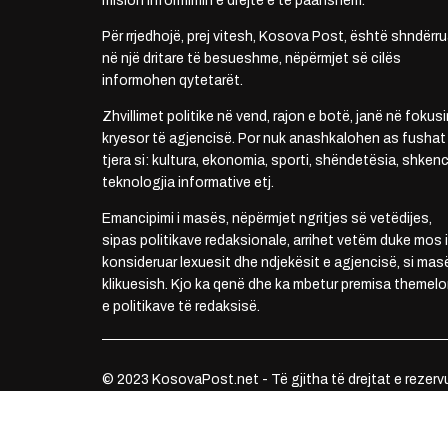
mision informimin e drejtë e të paanshëm.
Për rrjedhojë, prej vitesh, Kosova Post, është shndërru
në një dritare të besueshme, nëpërmjet së cilës
informohen qytetarët.
Zhvillimet politike në vend, rajon e botë, janë në fokusi
kryesor të agjencisë. Por nuk anashkalohen as fushat
tjera si: kultura, ekonomia, sporti, shëndetësia, shkenc
teknologjia informative etj.
Emancipimi i masës, nëpërmjet ngritjes së vetëdijes,
sipas politikave redaksionale, arrihet vetëm duke mos i
konsideruar lexuesit dhe ndjekësit e agjencisë, si mas
klikuesish. Kjo ka qenë dhe ka mbetur premisa themelo
e politikave të redaksisë.
© 2023 KosovaPost.net - Të gjitha të drejtat e rezerv