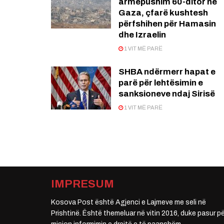
armëpushim 60-ditor në
Gaza, çfarë kushtesh
përfshihen për Hamasin
dhe Izraelin
1 VIT MË PARË
SHBA ndërmerr hapat e
parë për lehtësimin e
sanksioneve ndaj Sirisë
1 VIT MË PARË
IMPRESUM
Kosova Post është Agjenci e Lajmeve me seli në
Prishtinë. Është themeluar në vitin 2016, duke pasur pë