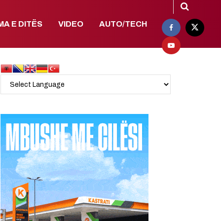
MA E DITËS
VIDEO
AUTO/TECH