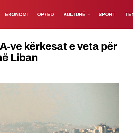
EKONOMI
OP / ED
KULTURË
SPORT
TE
A-ve kërkesat e veta për
 në Liban