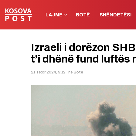
LAJME
BOTË
SHËNDETËSI
Izraeli i dorëzon SHB
t’i dhënë fund luftës
21 Tetor 2024, 9:12
në
Botë