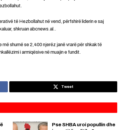
ezbollahut.
ativë të Hezbollahut në vend, përfshirë liderin e saj
kaluar, shkruan abcnews.al..
 se më shumë se 2,400 njerëz janë vrarë për shkak të
kallëzimi i armiqësive në muajin e fundit.
Tweet
jë
Pse SHBA uroi popullin dhe