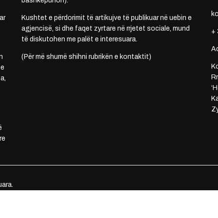
bashkëpunon).
k
ar
Kushtet e përdorimit të artikujve të publikuar në uebin e
agjencisë, si dhe faqet zyrtare në rrjetet sociale, mund
+ 
të diskutohen me palët e interesuara.
A
n
(Për më shumë shihni rubrikën e kontaktit)
Ko
 e
Rr
a,
‘H
Ka
Zy
ë
re
uara.