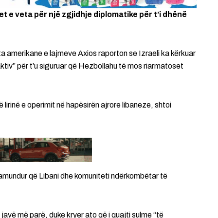
t e veta për një zgjidhje diplomatike për t’i dhënë
ta amerikane e lajmeve Axios raporton se Izraeli ka kërkuar
 aktiv” për t’u siguruar që Hezbollahu të mos riarmatoset
në lirinë e operimit në hapësirën ajrore libaneze, shtoi
pamundur që Libani dhe komuniteti ndërkombëtar të
re javë më parë, duke kryer ato që i quajti sulme “të