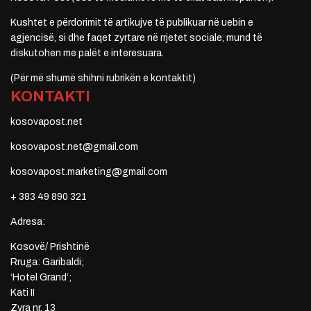
Kushtet e përdorimit të artikujve të publikuar në uebin e
agjencisë, si dhe faqet zyrtare në rrjetet sociale, mund të
diskutohen me palët e interesuara.
(Për më shumë shihni rubrikën e kontaktit)
KONTAKTI
kosovapost.net
kosovapost.net@gmail.com
kosovapost.marketing@gmail.com
+ 383 49 890 321
Adresa:
Kosovë/ Prishtinë
Rruga: Garibaldi;
‘Hotel Grand’;
Kati II
Zyra nr. 13