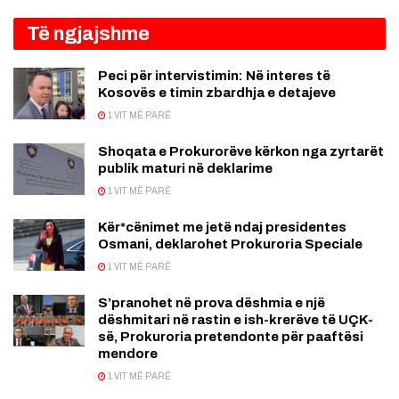
Të ngjajshme
Peci për intervistimin: Në interes të
Kosovës e timin zbardhja e detajeve
1 VIT MË PARË
Shoqata e Prokurorëve kërkon nga zyrtarët
publik maturi në deklarime
1 VIT MË PARË
Kër*cënimet me jetë ndaj presidentes
Osmani, deklarohet Prokuroria Speciale
1 VIT MË PARË
S’pranohet në prova dëshmia e një
dëshmitari në rastin e ish-krerëve të UÇK-
së, Prokuroria pretendonte për paaftësi
mendore
1 VIT MË PARË