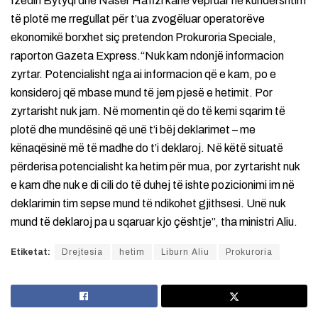
Izedin Bytyqi dhe Naser Hafizi kanë vepruar në kundërshtim
të plotë me rregullat për t’ua zvogëluar operatorëve
ekonomikë borxhet siç pretendon Prokuroria Speciale,
raporton Gazeta Express.“Nuk kam ndonjë informacion
zyrtar. Potencialisht nga ai informacion që e kam, po e
konsideroj që mbase mund të jem pjesë e hetimit. Por
zyrtarisht nuk jam. Në momentin që do të kemi sqarim të
plotë dhe mundësinë që unë t’i bëj deklarimet – me
kënaqësinë më të madhe do t’i deklaroj. Në këtë situatë
përderisa potencialisht ka hetim për mua, por zyrtarisht nuk
e kam dhe nuk e di cili do të duhej të ishte pozicionimi im në
deklarimin tim sepse mund të ndikohet gjithsesi. Unë nuk
mund të deklaroj pa u sqaruar kjo çështje”, tha ministri Aliu.
Etiketat:
Drejtesia
hetim
Liburn Aliu
Prokuroria