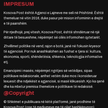
IMPRESUM
Kosova Post është Agjenci e Lajmeve me seli në Prishtinë. Është
themeluar në vitin 2016, duke pasur për mision informimin e drejtë
e të paanshëm.
Për rrjedhojë, prej vitesh, Kosova Post, është shndërruar në një
dritare të besueshme, nëpërmjet së cilës informohen qytetarët.
Zhvillimet politike në vend, rajon e botë, janë në fokusin kryesor
të agjencisë. Por nuk anashkalohen as fushat e tjera si: kultura,
ekonomia, sporti, shëndetësia, shkenca, teknologjia informative
etj.
Emancipimi i masës, nëpërmjet ngritjes së vetëdijes, sipas
politikave redaksionale, arrihet vetëm duke mos i konsideruar
lexuesit dhe ndjekësit e agjencisë, si masë klikuesish. Kjo ka qenë
dhe ka mbetur premisa themelore e politikave të redaksisë.
@Copyright
© Shkrimet e publikuara në këtë platformë, janë prodhime të
Kosova Post (ose të mediumeve me të cilat bashkëpunon).