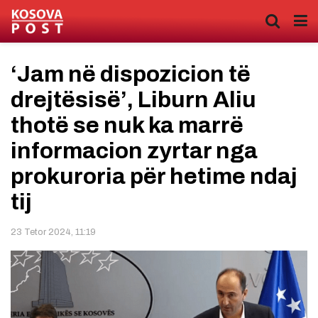
‘Jam në dispozicion të
drejtësisë’, Liburn Aliu
thotë se nuk ka marrë
informacion zyrtar nga
prokuroria për hetime ndaj
tij
23 Tetor 2024, 11:19