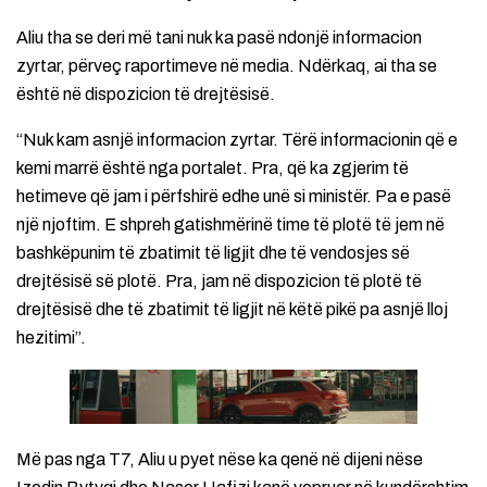
Aliu tha se deri më tani nuk ka pasë ndonjë informacion
zyrtar, përveç raportimeve në media. Ndërkaq, ai tha se
është në dispozicion të drejtësisë.
“Nuk kam asnjë informacion zyrtar. Tërë informacionin që e
kemi marrë është nga portalet. Pra, që ka zgjerim të
hetimeve që jam i përfshirë edhe unë si ministër. Pa e pasë
një njoftim. E shpreh gatishmërinë time të plotë të jem në
bashkëpunim të zbatimit të ligjit dhe të vendosjes së
drejtësisë së plotë. Pra, jam në dispozicion të plotë të
drejtësisë dhe të zbatimit të ligjit në këtë pikë pa asnjë lloj
hezitimi”.
Më pas nga T7, Aliu u pyet nëse ka qenë në dijeni nëse