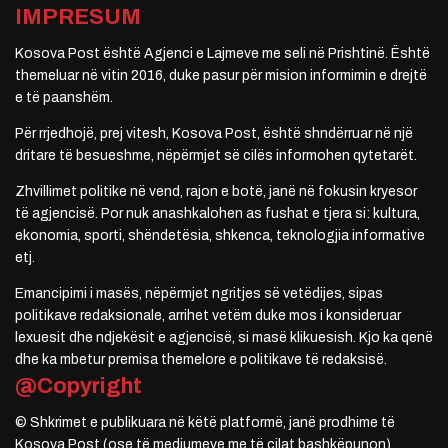
IMPRESUM
Kosova Post është Agjenci e Lajmeve me seli në Prishtinë. Është
themeluar në vitin 2016, duke pasur për mision informimin e drejtë
e të paanshëm.
Për rrjedhojë, prej vitesh, Kosova Post, është shndërruar në një
dritare të besueshme, nëpërmjet së cilës informohen qytetarët.
Zhvillimet politike në vend, rajon e botë, janë në fokusin kryesor
të agjencisë. Por nuk anashkalohen as fushat e tjera si: kultura,
ekonomia, sporti, shëndetësia, shkenca, teknologjia informative
etj.
Emancipimi i masës, nëpërmjet ngritjes së vetëdijes, sipas
politikave redaksionale, arrihet vetëm duke mos i konsideruar
lexuesit dhe ndjekësit e agjencisë, si masë klikuesish. Kjo ka qenë
dhe ka mbetur premisa themelore e politikave të redaksisë.
@Copyright
© Shkrimet e publikuara në këtë platformë, janë prodhime të
Kosova Post (ose të mediumeve me të cilat bashkëpunon).