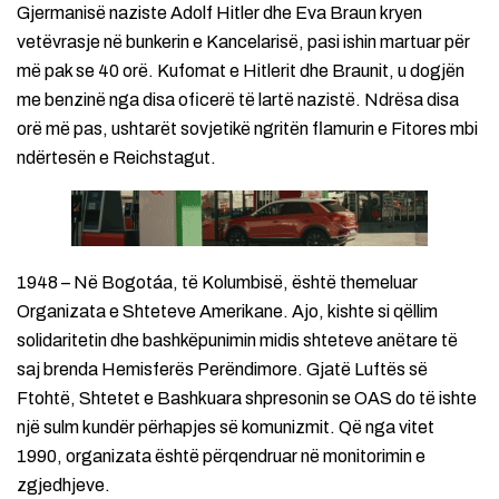
Gjermanisë naziste Adolf Hitler dhe Eva Braun kryen
vetëvrasje në bunkerin e Kancelarisë, pasi ishin martuar për
më pak se 40 orë. Kufomat e Hitlerit dhe Braunit, u dogjën
me benzinë nga disa oficerë të lartë nazistë. Ndrësa disa
orë më pas, ushtarët sovjetikë ngritën flamurin e Fitores mbi
ndërtesën e Reichstagut.
1948 – Në Bogotáa, të Kolumbisë, është themeluar
Organizata e Shteteve Amerikane. Ajo, kishte si qëllim
solidaritetin dhe bashkëpunimin midis shteteve anëtare të
saj brenda Hemisferës Perëndimore. Gjatë Luftës së
Ftohtë, Shtetet e Bashkuara shpresonin se OAS do të ishte
një sulm kundër përhapjes së komunizmit. Që nga vitet
1990, organizata është përqendruar në monitorimin e
zgjedhjeve.