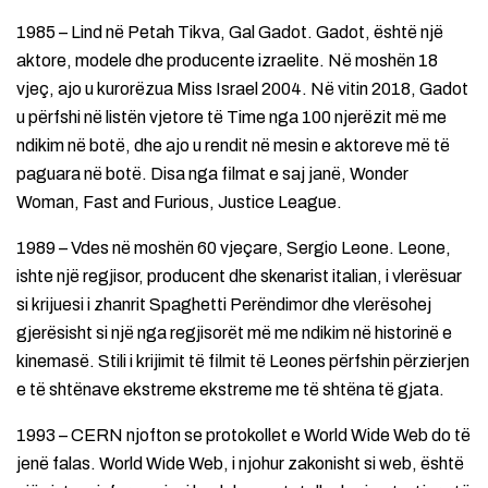
1985 – Lind në Petah Tikva, Gal Gadot. Gadot, është një
aktore, modele dhe producente izraelite. Në moshën 18
vjeç, ajo u kurorëzua Miss Israel 2004. Në vitin 2018, Gadot
u përfshi në listën vjetore të Time nga 100 njerëzit më me
ndikim në botë, dhe ajo u rendit në mesin e aktoreve më të
paguara në botë. Disa nga filmat e saj janë, Wonder
Woman, Fast and Furious, Justice League.
1989 – Vdes në moshën 60 vjeçare, Sergio Leone. Leone,
ishte një regjisor, producent dhe skenarist italian, i vlerësuar
si krijuesi i zhanrit Spaghetti Perëndimor dhe vlerësohej
gjerësisht si një nga regjisorët më me ndikim në historinë e
kinemasë. Stili i krijimit të filmit të Leones përfshin përzierjen
e të shtënave ekstreme ekstreme me të shtëna të gjata.
1993 – CERN njofton se protokollet e World Wide Web do të
jenë falas. World Wide Web, i njohur zakonisht si web, është