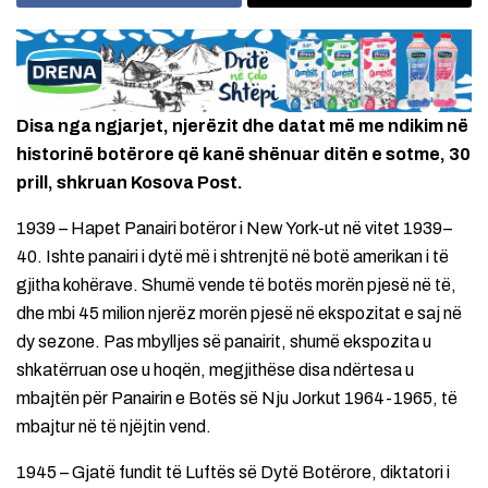
Disa nga ngjarjet, njerëzit dhe datat më me ndikim në
historinë botërore që kanë shënuar ditën e sotme, 30
prill, shkruan Kosova Post.
1939 – Hapet Panairi botëror i New York-ut në vitet 1939–
40. Ishte panairi i dytë më i shtrenjtë në botë amerikan i të
gjitha kohërave. Shumë vende të botës morën pjesë në të,
dhe mbi 45 milion njerëz morën pjesë në ekspozitat e saj në
dy sezone. Pas mbylljes së panairit, shumë ekspozita u
shkatërruan ose u hoqën, megjithëse disa ndërtesa u
mbajtën për Panairin e Botës së Nju Jorkut 1964-1965, të
mbajtur në të njëjtin vend.
1945 – Gjatë fundit të Luftës së Dytë Botërore, diktatori i