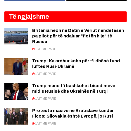
Të ngjajshme
Britania hedh në Detin e Veriut nëndetësen
pa pilot për të ndaluar “flotën hije” të
Rusisë
1 VIT MË PARË
Trump: Ka ardhur koha për t’i dhënë fund
luftës Rusi-Ukrainë
1 VIT MË PARË
Trump mund t’i bashkohet bisedimeve
midis Rusisë dhe Ukrainës në Turqi
1 VIT MË PARË
Protesta masive në Bratislavë kundër
Ficos: Sllovakia është Evropë, jo Rusi
1 VIT MË PARË