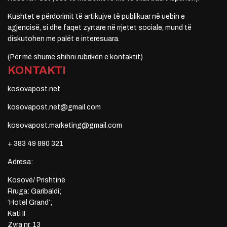
Kushtet e përdorimit të artikujve të publikuar në uebin e
agjencisë, si dhe faqet zyrtare në rrjetet sociale, mund të
diskutohen me palët e interesuara.
(Për më shumë shihni rubrikën e kontaktit)
KONTAKTI
kosovapost.net
kosovapost.net@gmail.com
kosovapost.marketing@gmail.com
+ 383 49 890 321
Adresa:
Kosovë/ Prishtinë
Rruga: Garibaldi;
‘Hotel Grand’;
Kati II
Zyra nr. 13