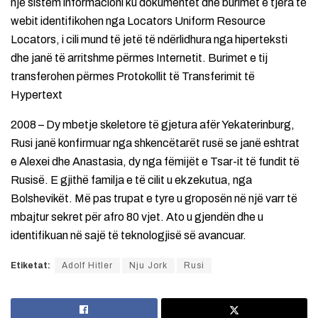
një sistem informacioni ku dokumentet dhe burimet e tjera të
webit identifikohen nga Locators Uniform Resource
Locators, i cili mund të jetë të ndërlidhura nga hiperteksti
dhe janë të arritshme përmes Internetit. Burimet e tij
transferohen përmes Protokollit të Transferimit të
Hypertext
2008 – Dy mbetje skeletore të gjetura afër Yekaterinburg,
Rusi janë konfirmuar nga shkencëtarët rusë se janë eshtrat
e Alexei dhe Anastasia, dy nga fëmijët e Tsar-it të fundit të
Rusisë. E gjithë familja e të cilit u ekzekutua, nga
Bolshevikët. Më pas trupat e tyre u groposën në një varr të
mbajtur sekret për afro 80 vjet. Ato u gjendën dhe u
identifikuan në sajë të teknologjisë së avancuar.
Etiketat:
Adolf Hitler
Nju Jork
Rusi