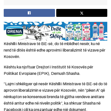
Këshilli i Ministrave të BE-së, do të mblidhet nesër, ku në
rend të ditës është edhe aprovimi i liberalizimit të vizave për
Kosovën.
Kështu ka njoftuar Drejtori i Institutit të Kosovës për
Politikat Evropiane (EPIK), Demush Shasha.
“Lajm i shkëlqyer që nesër Këshilli i Ministrave të BE-së do të
aprovon liberalizimin e vizave për Kosovën, nën “piken A” që
nënkupton se konsensusi brenda të gjitha vendeve anëtare
është arritur edhe në nivelin politik”, ka shkruar Shasha në
Facebook i cili ka prezantuar edhe një dokument.