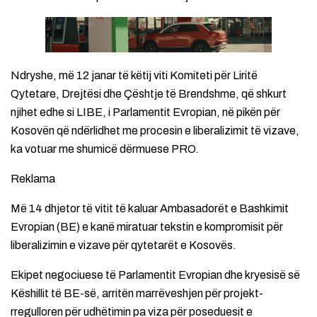
Ndryshe, më 12 janar të këtij viti Komiteti për Liritë
Qytetare, Drejtësi dhe Çështje të Brendshme, që shkurt
njihet edhe si LIBE, i Parlamentit Evropian, në pikën për
Kosovën që ndërlidhet me procesin e liberalizimit të vizave,
ka votuar me shumicë dërmuese PRO.
Reklama
Më 14 dhjetor të vitit të kaluar Ambasadorët e Bashkimit
Evropian (BE) e kanë miratuar tekstin e kompromisit për
liberalizimin e vizave për qytetarët e Kosovës.
Ekipet negociuese të Parlamentit Evropian dhe kryesisë së
Këshillit të BE-së, arritën marrëveshjen për projekt-
rregulloren për udhëtimin pa viza për poseduesit e