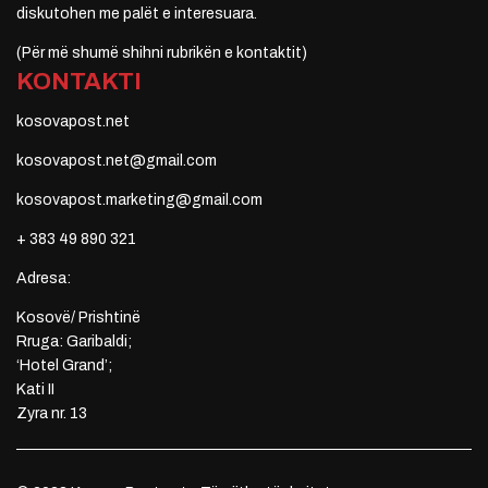
diskutohen me palët e interesuara.
(Për më shumë shihni rubrikën e kontaktit)
KONTAKTI
kosovapost.net
kosovapost.net@gmail.com
kosovapost.marketing@gmail.com
+ 383 49 890 321
Adresa:
Kosovë/ Prishtinë
Rruga: Garibaldi;
‘Hotel Grand’;
Kati II
Zyra nr. 13