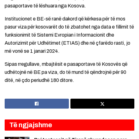
pasaportave të lëshuara nga Kosova.
Institucionet e BE-së ranë dakord që kërkesa për të mos
pasur viza për kosovarët do të zbatohet nga data e fillimit të
funksionimit të Sistemi Evropian i Informacionit dhe
Autorizimit për Udhëtimet (ETIAS) dhe në çfarëdo rasti, jo
më vonë se 1 janari 2024.
Sipas rregullave, mbajtësit e pasaportave të Kosovës që
udhëtojnë në BE pa viza, do të mund të qëndrojnë për 90
ditë, në çdo periudhë 180 ditore.
Të ngjajshme