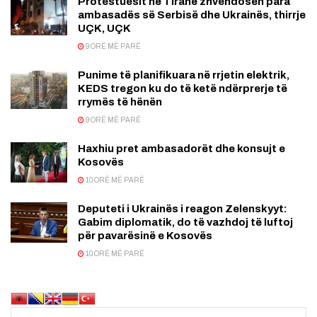
Prótestuesit në Tiranë zhvendosen para
ambasadës së Serbisë dhe Ukrainës, thirrje
UÇK, UÇK
9 ORË MË PARË
Punime të planifikuara në rrjetin elektrik,
KEDS tregon ku do të ketë ndërprerje të
rrymës të hënën
9 ORË MË PARË
Haxhiu pret ambasadorët dhe konsujt e
Kosovës
10 ORË MË PARË
Deputeti i Ukrainës i reagon Zelenskyyt:
Gabim diplomatik, do të vazhdoj të luftoj
për pavarësinë e Kosovës
10 ORË MË PARË