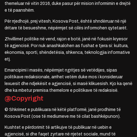
themeluar në vitin 2016, duke pasur për mision informimin e drejtë
e të paanshëm.
Për rrjedhojë, prej vitesh, Kosova Post, është shndërruar në një
dritare të besueshme, nëpërmjet së cilës informohen qytetarët.
Zhvillimet politike në vend, rajon e botë, janë në fokusin kryesor
të agjencisë. Por nuk anashkalohen as fushat e tjera si: kultura,
ekonomia, sporti, shëndetësia, shkenca, teknologjia informative
etj.
Emancipimi i masës, nëpërmjet ngritjes së vetëdijes, sipas
politikave redaksionale, arrihet vetëm duke mos i konsideruar
lexuesit dhe ndjekësit e agjencisë, si masë klikuesish. Kjo ka qenë
dhe ka mbetur premisa themelore e politikave të redaksisë.
@Copyright
© Shkrimet e publikuara në këtë platformë, janë prodhime të
Kosova Post (ose të mediumeve me të cilat bashkëpunon).
Kushtet e përdorimit të artikujve të publikuar në uebin e
agjencisë, si dhe faqet zyrtare në rrjetet sociale, mund të