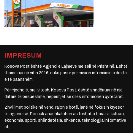
IMPRESUM
Kosova Post është Agjenci e Lajmeve me seli në Prishtinë. Është
themeluar në vitin 2016, duke pasur për mision informimin e drejtë
e të paanshëm.
Për rrjedhojë, prej vitesh, Kosova Post, është shndërruar në një
dritare të besueshme, nëpërmjet së cilës informohen qytetarët.
Zhvillimet politike në vend, rajon e botë, janë në fokusin kryesor
të agjencisë. Por nuk anashkalohen as fushat e tjera si: kultura,
ekonomia, sporti, shëndetësia, shkenca, teknologjia informative
etj.