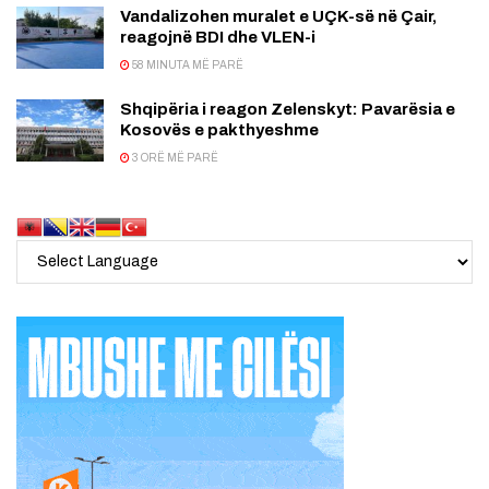
Vandalizohen muralet e UÇK-së në Çair,
reagojnë BDI dhe VLEN-i
58 MINUTA MË PARË
Shqipëria i reagon Zelenskyt: Pavarësia e
Kosovës e pakthyeshme
3 ORË MË PARË