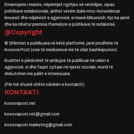
Emancipimi i masës, nëpërmjet ngritjes së vetëdijes, sipas
politikave redaksionale, arrihet vetëm duke mos i konsideruar
lexuesit dhe ndjekësit e agjencisë, si masë klikuesish. Kjo ka qenë
dhe ka mbetur premisa themelore e politikave të redaksisë.
@Copyright
© Shkrimet e publikuara në këtë platformë, janë prodhime të
Kosova Post (ose të mediumeve me të cilat bashkëpunon).
Kushtet e përdorimit të artikujve të publikuar në uebin e
agjencisë, si dhe faqet zyrtare në rrjetet sociale, mund të
diskutohen me palët e interesuara.
(Për më shumë shihni rubrikën e kontaktit)
KONTAKTI
kosovapost.net
kosovapost.net@gmail.com
kosovapost.marketing@gmail.com