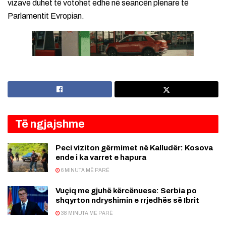
vizave duhet të votohet edhe në seancën plenare të
Parlamentit Evropian.
Të ngjajshme
Peci viziton gërmimet në Kalludër: Kosova
ende i ka varret e hapura
6 MINUTA MË PARË
Vuçiq me gjuhë kërcënuese: Serbia po
shqyrton ndryshimin e rrjedhës së Ibrit
38 MINUTA MË PARË