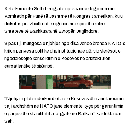
Këto komente Self i bëri gjatë një seance dëgjimore në
Komitetin për Punë të Jashtme të Kongresit amerikan, ku u
diskutua për zhvillimet e sigurisë në rajon dhe rolin e
Shteteve të Bashkuara në Evropën Juglindore.
Sipas tij, mungesa e njohjes nga disa vende brenda NATO-s
krijon pengesa politike dhe institucionale që, siç vlerësoi, e
ngadalësojnë konsolidimin e Kosovës në arkitekturën
euroatlantike të sigurisë.
“Njohja e plotë ndërkombëtare e Kosovës dhe anëtarësimi i
saj i ardhshëm në NATO janë elemente kyçe për garantimin
e paqes dhe stabilitetit afatgjatë në Ballkan”, ka deklaruar
Self.