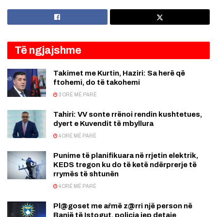
Të ngjajshme
Takimet me Kurtin, Haziri: Sa herë që
ftohemi, do të takohemi
3 ORË MË PARË
Tahiri: VV sonte rrënoi rendin kushtetues,
dyert e Kuvendit të mbyllura
4 ORË MË PARË
Punime të planifikuara në rrjetin elektrik,
KEDS tregon ku do të ketë ndërprerje të
rrymës të shtunën
4 ORË MË PARË
Pl@goset me aŕmë z@rri një person në
Banjë të Istogut, policia jep detaje