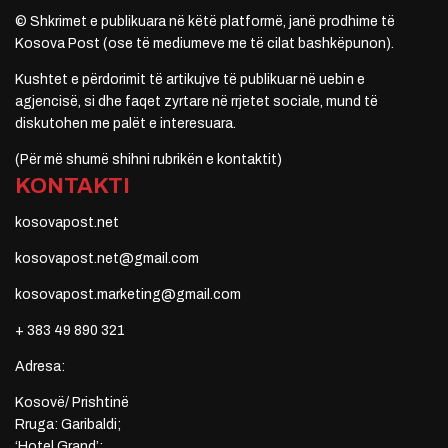
© Shkrimet e publikuara në këtë platformë, janë prodhime të
Kosova Post (ose të mediumeve me të cilat bashkëpunon).
Kushtet e përdorimit të artikujve të publikuar në uebin e
agjencisë, si dhe faqet zyrtare në rrjetet sociale, mund të
diskutohen me palët e interesuara.
(Për më shumë shihni rubrikën e kontaktit)
KONTAKTI
kosovapost.net
kosovapost.net@gmail.com
kosovapost.marketing@gmail.com
+ 383 49 890 321
Adresa:
Kosovë/ Prishtinë
Rruga: Garibaldi;
‘Hotel Grand’;