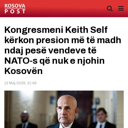
Kongresmeni Keith Self
kërkon presion më të madh
ndaj pesë vendeve të
NATO-s që nuk e njohin
Kosovën
13 Maj 2026, 21:48