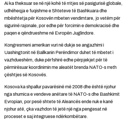
Ai ka theksuar se në një kohë të rritjes së pasigurisë globale,
udhëheqja e fuqishme e Shteteve të Bashkuara dhe
mbështetja për Kosovën mbeten vendimtare, jo vetëm për
sigurinë rajonale, por edhe për forcimin e demokracisë dhe
paqen e qëndrueshme në Evropën Juglindore.
Kongresmeni amerikan vuri në dukje se angazhimi i
Uashingtonit në Ballkanin Perëndimor duhet të mbetet i
vazhdueshëm, duke përfshirë edhe përpjekjet për të
përmirësuar koordinimin me aleatët brenda NATO-s rreth
çështjes së Kosovës.
Kosova ka shpallur pavarësinë më 2008 dhe është njohur
nga shumica e vendeve anëtare të NATO-s dhe Bashkimit
Evropian, por pesë shtete të Aleancës ende nuk e kanë
njohur atë, çka vazhdon të jetë një nga pengesat në
proceset e saj integruese ndërkombëtare.