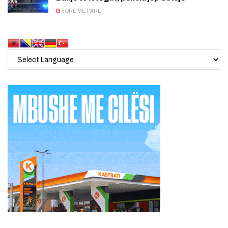
5 ORË MË PARË