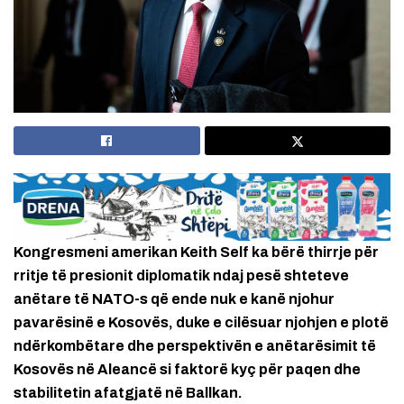
Kongresmeni amerikan Keith Self ka bërë thirrje për
rritje të presionit diplomatik ndaj pesë shteteve
anëtare të NATO-s që ende nuk e kanë njohur
pavarësinë e Kosovës, duke e cilësuar njohjen e plotë
ndërkombëtare dhe perspektivën e anëtarësimit të
Kosovës në Aleancë si faktorë kyç për paqen dhe
stabilitetin afatgjatë në Ballkan.