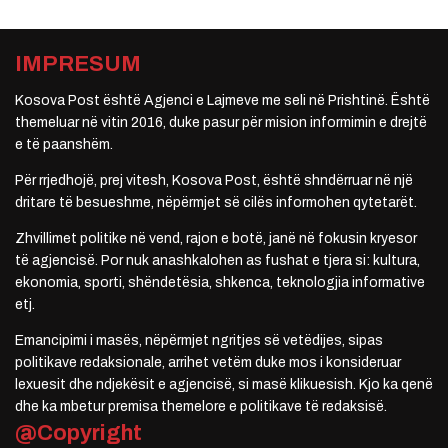
IMPRESUM
Kosova Post është Agjenci e Lajmeve me seli në Prishtinë. Është
themeluar në vitin 2016, duke pasur për mision informimin e drejtë
e të paanshëm.
Për rrjedhojë, prej vitesh, Kosova Post, është shndërruar në një
dritare të besueshme, nëpërmjet së cilës informohen qytetarët.
Zhvillimet politike në vend, rajon e botë, janë në fokusin kryesor
të agjencisë. Por nuk anashkalohen as fushat e tjera si: kultura,
ekonomia, sporti, shëndetësia, shkenca, teknologjia informative
etj.
Emancipimi i masës, nëpërmjet ngritjes së vetëdijes, sipas
politikave redaksionale, arrihet vetëm duke mos i konsideruar
lexuesit dhe ndjekësit e agjencisë, si masë klikuesish. Kjo ka qenë
dhe ka mbetur premisa themelore e politikave të redaksisë.
@Copyright