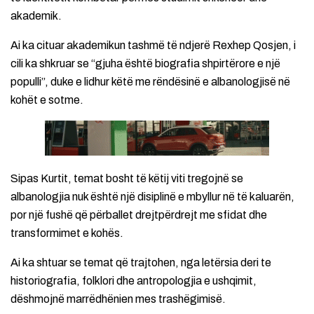
akademik.
Ai ka cituar akademikun tashmë të ndjerë Rexhep Qosjen, i
cili ka shkruar se “gjuha është biografia shpirtërore e një
populli”, duke e lidhur këtë me rëndësinë e albanologjisë në
kohët e sotme.
Sipas Kurtit, temat bosht të këtij viti tregojnë se
albanologjia nuk është një disiplinë e mbyllur në të kaluarën,
por një fushë që përballet drejtpërdrejt me sfidat dhe
transformimet e kohës.
Ai ka shtuar se temat që trajtohen, nga letërsia deri te
historiografia, folklori dhe antropologjia e ushqimit,
dëshmojnë marrëdhënien mes trashëgimisë.