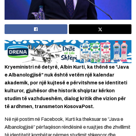
Kryeministri në detyrë, Albin Kurti, ka thënë se “Java
e Albanologjisë” nuk është vetëm një kalendar
akademik, por një kujtesë e përvitshme se identiteti
kulturor, gjuhësor dhe historik shqiptar kërkon
studim të vazhdueshëm, dialog kritik dhe vizion për
të ardhmen, transmeton KosovaPost.
Në një postim në Facebook, Kurti ka theksuar se “Java e
Albanologjisë” përfaqëson rëndësinë e ruajtjes dhe zhvillimit
të identitetit kombëtar përmes studimit shkencor dhe