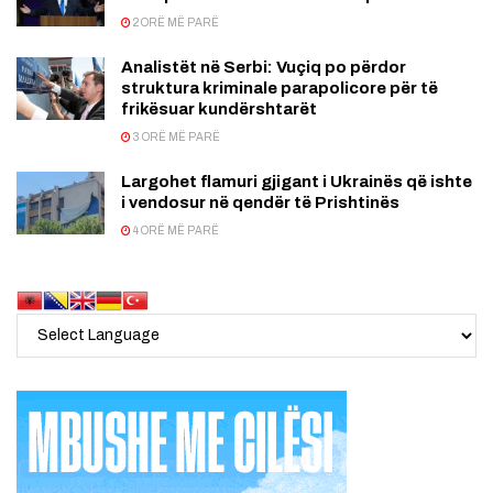
2 ORË MË PARË
Analistët në Serbi: Vuçiq po përdor
struktura kriminale parapolicore për të
frikësuar kundërshtarët
3 ORË MË PARË
Largohet flamuri gjigant i Ukrainës që ishte
i vendosur në qendër të Prishtinës
4 ORË MË PARË