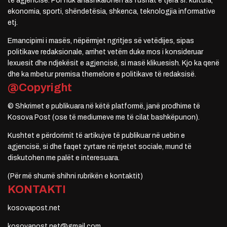
të agjencisë. Por nuk anashkalohen as fushat e tjera si: kultura,
ekonomia, sporti, shëndetësia, shkenca, teknologjia informative
etj.
Emancipimi i masës, nëpërmjet ngritjes së vetëdijes, sipas
politikave redaksionale, arrihet vetëm duke mos i konsideruar
lexuesit dhe ndjekësit e agjencisë, si masë klikuesish. Kjo ka qenë
dhe ka mbetur premisa themelore e politikave të redaksisë.
@Copyright
© Shkrimet e publikuara në këtë platformë, janë prodhime të
Kosova Post (ose të mediumeve me të cilat bashkëpunon).
Kushtet e përdorimit të artikujve të publikuar në uebin e
agjencisë, si dhe faqet zyrtare në rrjetet sociale, mund të
diskutohen me palët e interesuara.
(Për më shumë shihni rubrikën e kontaktit)
KONTAKTI
kosovapost.net
kosovapost.net@gmail.com