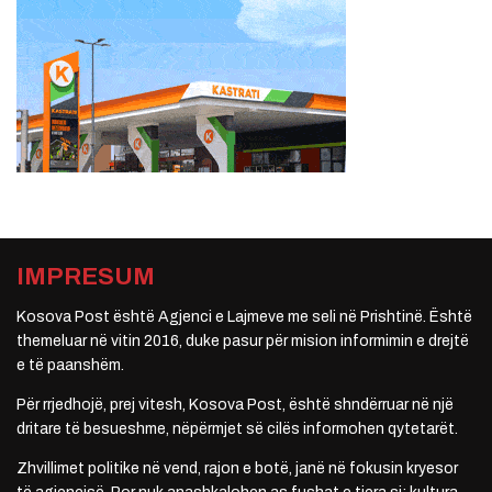
IMPRESUM
Kosova Post është Agjenci e Lajmeve me seli në Prishtinë. Është
themeluar në vitin 2016, duke pasur për mision informimin e drejtë
e të paanshëm.
Për rrjedhojë, prej vitesh, Kosova Post, është shndërruar në një
dritare të besueshme, nëpërmjet së cilës informohen qytetarët.
Zhvillimet politike në vend, rajon e botë, janë në fokusin kryesor