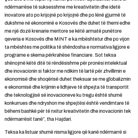
ndërmarrëse të suksesshme me kreativitetin dhe idetë
inovatore ato po krijojnë po krijojnë dhe po lënë gjurmë të
dukshme në ekonominë e Kosovës dhe duhet të themi edhe
me një dozë krenarie meritore se këtë armatë punëtore
qeveria e Kosovës dhe MINT e ka mbështetur dhe po vijon
ta mbështes me politika të shëndosha e normativa ligjore e
programe e skema përkrahëse financiare. Sot teksa
shënojmë këtë ditë të rëndësishme për pronësi intelektual
dhe inovacionin si faktor me ndikim të lartë për zhvillimin e
ekonomisë dhe shoqërisë duhet theksuar se me globalizmin
e ekonomisë dhe krijimin e lidhjeve të shpejta të transportit
dhe teknologjisë së inovacioneve ku tregu është shumë
konkurrues dhe ndryshon me shpejtësi është vendimtare të
bëhemi bashkë për të nxitur kreativitetin dhe inovacionin tek
ndërmarrësit tanë”, tha Hajdari.
Teksa ka listuar shumë nisma ligjore që kanë ndërmarrë si