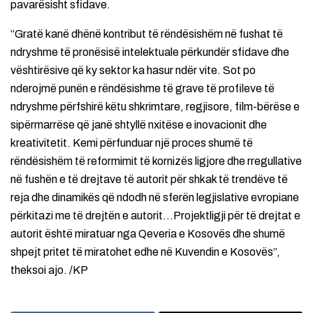
pavarësisht sfidave.
“Gratë kanë dhënë kontribut të rëndësishëm në fushat të
ndryshme të pronësisë intelektuale përkundër sfidave dhe
vështirësive që ky sektor ka hasur ndër vite. Sot po
nderojmë punën e rëndësishme të grave të profileve të
ndryshme përfshirë këtu shkrimtare, regjisore, film-bërëse e
sipërmarrëse që janë shtyllë nxitëse e inovacionit dhe
kreativitetit. Kemi përfunduar një proces shumë të
rëndësishëm të reformimit të kornizës ligjore dhe rregullative
në fushën e të drejtave të autorit për shkak të trendëve të
reja dhe dinamikës që ndodh në sferën legjislative evropiane
përkitazi me të drejtën e autorit…Projektligji për të drejtat e
autorit është miratuar nga Qeveria e Kosovës dhe shumë
shpejt pritet të miratohet edhe në Kuvendin e Kosovës”,
theksoi ajo. /KP