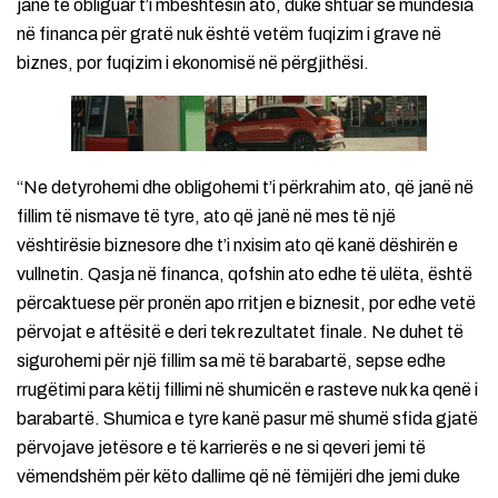
janë të obliguar t’i mbështesin ato, duke shtuar se mundësia
në financa për gratë nuk është vetëm fuqizim i grave në
biznes, por fuqizim i ekonomisë në përgjithësi.
“Ne detyrohemi dhe obligohemi t’i përkrahim ato, që janë në
fillim të nismave të tyre, ato që janë në mes të një
vështirësie biznesore dhe t’i nxisim ato që kanë dëshirën e
vullnetin. Qasja në financa, qofshin ato edhe të ulëta, është
përcaktuese për pronën apo rritjen e biznesit, por edhe vetë
përvojat e aftësitë e deri tek rezultatet finale. Ne duhet të
sigurohemi për një fillim sa më të barabartë, sepse edhe
rrugëtimi para këtij fillimi në shumicën e rasteve nuk ka qenë i
barabartë. Shumica e tyre kanë pasur më shumë sfida gjatë
përvojave jetësore e të karrierës e ne si qeveri jemi të
vëmendshëm për këto dallime që në fëmijëri dhe jemi duke