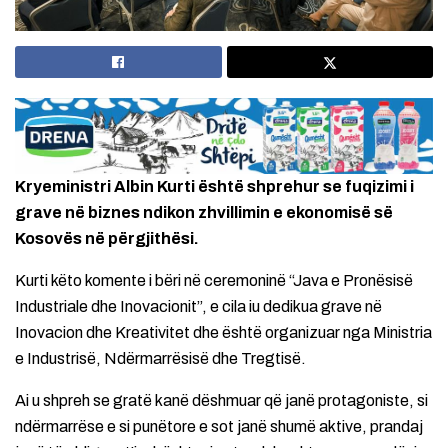
Kryeministri Albin Kurti është shprehur se fuqizimi i
grave në biznes ndikon zhvillimin e ekonomisë së
Kosovës në përgjithësi.
Kurti këto komente i bëri në ceremoninë “Java e Pronësisë
Industriale dhe Inovacionit”, e cila iu dedikua grave në
Inovacion dhe Kreativitet dhe është organizuar nga Ministria
e Industrisë, Ndërmarrësisë dhe Tregtisë.
Ai u shpreh se gratë kanë dëshmuar që janë protagoniste, si
ndërmarrëse e si punëtore e sot janë shumë aktive, prandaj