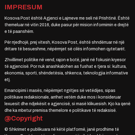
IMPRESUM
Kosova Post është Agjenci e Lajmeve me seli në Prishtinë. Është
themeluar në vitin 2016, duke pasur për mision informimin e drejtë
e të paanshëm.
Për rrjedhojë, prej vitesh, Kosova Post, është shndërruar në një
dritare të besueshme, nëpërmjet së cilës informohen qytetarët.
Zhvillimet politike në vend, rajon e botë, janë në fokusin kryesor
të agjencisë. Por nuk anashkalohen as fushat e tjera si: kultura,
ekonomia, sporti, shëndetësia, shkenca, teknologjia informative
etj.
Emancipimi i masës, nëpërmjet ngritjes së vetëdijes, sipas
politikave redaksionale, arrihet vetëm duke mos i konsideruar
lexuesit dhe ndjekësit e agjencisë, si masë klikuesish. Kjo ka qenë
dhe ka mbetur premisa themelore e politikave të redaksisë.
@Copyright
© Shkrimet e publikuara në këtë platformë, janë prodhime të