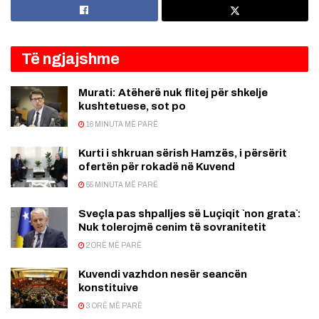
Të ngjajshme
Murati: Atëherë nuk flitej për shkelje
kushtetuese, sot po
16 MINUTA MË PARË
Kurti i shkruan sërish Hamzës, i përsërit
ofertën për rokadë në Kuvend
55 MINUTA MË PARË
Sveçla pas shpalljes së Luçiqit `non grata`:
Nuk tolerojmë cenim të sovranitetit
2 ORË MË PARË
Kuvendi vazhdon nesër seancën
konstituive
3 ORË MË PARË