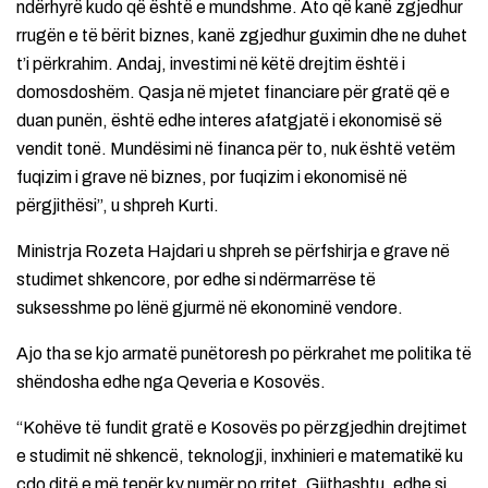
ndërhyrë kudo që është e mundshme. Ato që kanë zgjedhur
rrugën e të bërit biznes, kanë zgjedhur guximin dhe ne duhet
t’i përkrahim. Andaj, investimi në këtë drejtim është i
domosdoshëm. Qasja në mjetet financiare për gratë që e
duan punën, është edhe interes afatgjatë i ekonomisë së
vendit tonë. Mundësimi në financa për to, nuk është vetëm
fuqizim i grave në biznes, por fuqizim i ekonomisë në
përgjithësi”, u shpreh Kurti.
Ministrja Rozeta Hajdari u shpreh se përfshirja e grave në
studimet shkencore, por edhe si ndërmarrëse të
suksesshme po lënë gjurmë në ekonominë vendore.
Ajo tha se kjo armatë punëtoresh po përkrahet me politika të
shëndosha edhe nga Qeveria e Kosovës.
“Kohëve të fundit gratë e Kosovës po përzgjedhin drejtimet
e studimit në shkencë, teknologji, inxhinieri e matematikë ku
çdo ditë e më tepër ky numër po rritet. Gjithashtu, edhe si