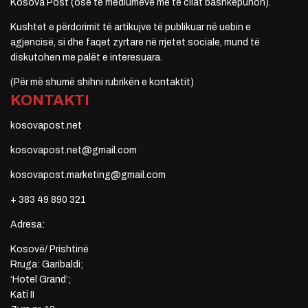
Kosova Post (ose të mediumeve me të cilat bashkëpunon).
Kushtet e përdorimit të artikujve të publikuar në uebin e
agjencisë, si dhe faqet zyrtare në rrjetet sociale, mund të
diskutohen me palët e interesuara.
(Për më shumë shihni rubrikën e kontaktit)
KONTAKTI
kosovapost.net
kosovapost.net@gmail.com
kosovapost.marketing@gmail.com
+ 383 49 890 321
Adresa:
Kosovë/ Prishtinë
Rruga: Garibaldi;
‘Hotel Grand’;
Kati II