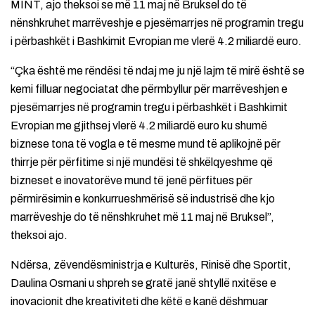
MINT, ajo theksoi se më 11 maj në Bruksel do të
nënshkruhet marrëveshje e pjesëmarrjes në programin tregu
i përbashkët i Bashkimit Evropian me vlerë 4.2 miliardë euro.
“Çka është me rëndësi të ndaj me ju një lajm të mirë është se
kemi filluar negociatat dhe përmbyllur për marrëveshjen e
pjesëmarrjes në programin tregu i përbashkët i Bashkimit
Evropian me gjithsej vlerë 4.2 miliardë euro ku shumë
biznese tona të vogla e të mesme mund të aplikojnë për
thirrje për përfitime si një mundësi të shkëlqyeshme që
bizneset e inovatorëve mund të jenë përfitues për
përmirësimin e konkurrueshmërisë së industrisë dhe kjo
marrëveshje do të nënshkruhet më 11 maj në Bruksel”,
theksoi ajo.
Ndërsa, zëvendësministrja e Kulturës, Rinisë dhe Sportit,
Daulina Osmani u shpreh se gratë janë shtyllë nxitëse e
inovacionit dhe kreativiteti dhe këtë e kanë dëshmuar