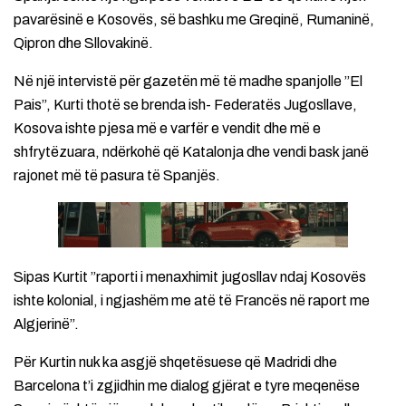
pavarësinë e Kosovës, së bashku me Greqinë, Rumaninë,
Qipron dhe Sllovakinë.
Në një intervistë për gazetën më të madhe spanjolle ”El
Pais”, Kurti thotë se brenda ish- Federatës Jugosllave,
Kosova ishte pjesa më e varfër e vendit dhe më e
shfrytëzuara, ndërkohë që Katalonja dhe vendi bask janë
rajonet më të pasura të Spanjës.
Sipas Kurtit ”raporti i menaxhimit jugosllav ndaj Kosovës
ishte kolonial, i ngjashëm me atë të Francës në raport me
Algjerinë”.
Për Kurtin nuk ka asgjë shqetësuese që Madridi dhe
Barcelona t’i zgjidhin me dialog gjërat e tyre meqenëse