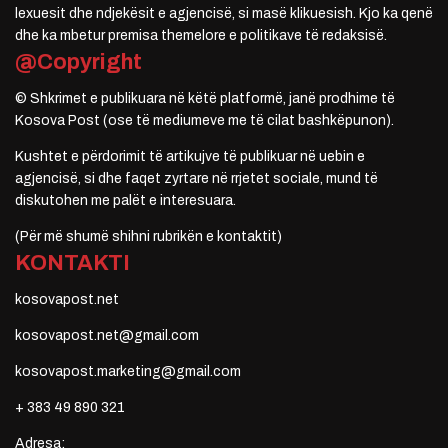
lexuesit dhe ndjekësit e agjencisë, si masë klikuesish. Kjo ka qenë
dhe ka mbetur premisa themelore e politikave të redaksisë.
@Copyright
© Shkrimet e publikuara në këtë platformë, janë prodhime të
Kosova Post (ose të mediumeve me të cilat bashkëpunon).
Kushtet e përdorimit të artikujve të publikuar në uebin e
agjencisë, si dhe faqet zyrtare në rrjetet sociale, mund të
diskutohen me palët e interesuara.
(Për më shumë shihni rubrikën e kontaktit)
KONTAKTI
kosovapost.net
kosovapost.net@gmail.com
kosovapost.marketing@gmail.com
+ 383 49 890 321
Adresa: