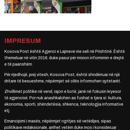
IMPRESUM
Kosova Post është Agjenci e Lajmeve me seli në Prishtinë. Është
themeluar në vitin 2016, duke pasur për mision informimin e drejtë
e të paanshëm.
Për rrjedhojë, prej vitesh, Kosova Post, është shndërruar në një
dritare të besueshme, nëpërmjet së cilës informohen qytetarët.
Zhvillimet politike në vend, rajon e botë, janë në fokusin kryesor
të agjencisë. Por nuk anashkalohen as fushat e tjera si: kultura,
ekonomia, sporti, shëndetësia, shkenca, teknologjia informative
etj.
Emancipimi i masës, nëpërmjet ngritjes së vetëdijes, sipas
politikave redaksionale, arrihet vetëm duke mos i konsideruar