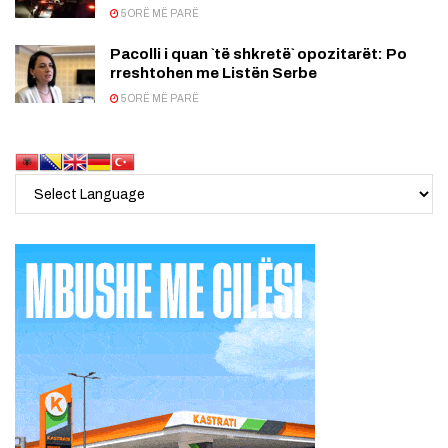
5 ORË MË PARË
Pacolli i quan `të shkretë` opozitarët: Po
rreshtohen me Listën Serbe
5 ORË MË PARË