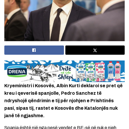
Kryeministri i Kosovës, Albin Kurti deklaroi se pret që
kreu i qeverisë spanjolle, Pedro Sanchez të
ndryshojë qëndrimin e tij për njohjen e Prishtinës
pasi, sipas tij, rastet e Kosovës dhe Katalonjës nuk
janë të ngjashme.
Spanja është një nga pesë vendet e BE-së që nuk e njeh