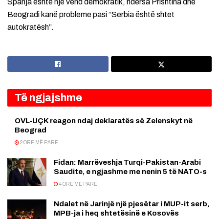
Spanja është një vend demokratik, ndërsa Prishtina dhe
Beogradi kanë probleme pasi ”Serbia është shtet
autokratësh”.
Të ngjajshme
OVL-UÇK reagon ndaj deklaratës së Zelenskyt në
Beograd
2 ORË MË PARË
Fidan: Marrëveshja Turqi-Pakistan-Arabi
Saudite, e ngjashme me nenin 5 të NATO-s
4 ORË MË PARË
Ndalet në Jarinjë një pjesëtar i MUP-it serb,
MPB-ja i heq shtetësinë e Kosovës