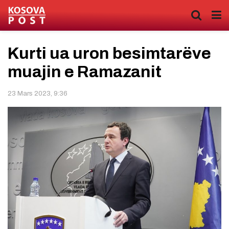
Kurti ua uron besimtarëve
muajin e Ramazanit
23 Mars 2023, 9:36