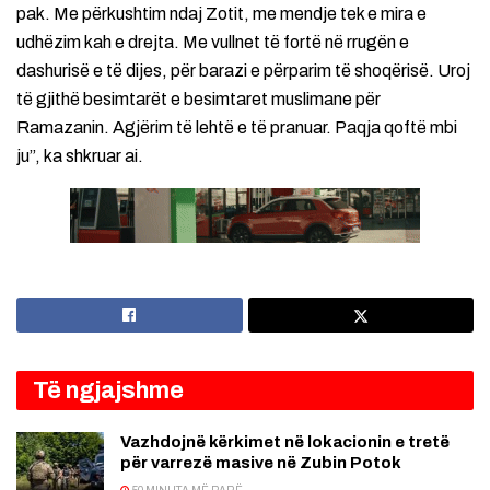
pak. Me përkushtim ndaj Zotit, me mendje tek e mira e
udhëzim kah e drejta. Me vullnet të fortë në rrugën e
dashurisë e të dijes, për barazi e përparim të shoqërisë. Uroj
të gjithë besimtarët e besimtaret muslimane për
Ramazanin. Agjërim të lehtë e të pranuar. Paqja qoftë mbi
ju”, ka shkruar ai.
Të ngjajshme
Vazhdojnë kërkimet në lokacionin e tretë
për varrezë masive në Zubin Potok