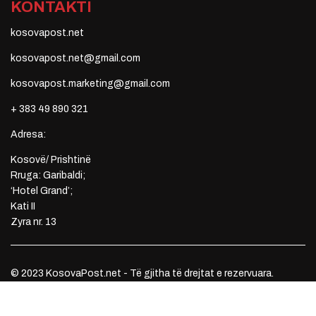
KONTAKTI
kosovapost.net
kosovapost.net@gmail.com
kosovapost.marketing@gmail.com
+ 383 49 890 321
Adresa:
Kosovë/ Prishtinë
Rruga: Garibaldi;
‘Hotel Grand’;
Kati II
Zyra nr. 13
© 2023 KosovaPost.net - Të gjitha të drejtat e rezervuara.