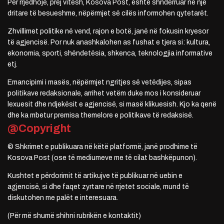
Për rrjedhojë, prej vitesh, Kosova Post, është shndërruar në një
dritare të besueshme, nëpërmjet së cilës informohen qytetarët.
Zhvillimet politike në vend, rajon e botë, janë në fokusin kryesor
të agjencisë. Por nuk anashkalohen as fushat e tjera si: kultura,
ekonomia, sporti, shëndetësia, shkenca, teknologjia informative
etj.
Emancipimi i masës, nëpërmjet ngritjes së vetëdijes, sipas
politikave redaksionale, arrihet vetëm duke mos i konsideruar
lexuesit dhe ndjekësit e agjencisë, si masë klikuesish. Kjo ka qenë
dhe ka mbetur premisa themelore e politikave të redaksisë.
@Copyright
© Shkrimet e publikuara në këtë platformë, janë prodhime të
Kosova Post (ose të mediumeve me të cilat bashkëpunon).
Kushtet e përdorimit të artikujve të publikuar në uebin e
agjencisë, si dhe faqet zyrtare në rrjetet sociale, mund të
diskutohen me palët e interesuara.
(Për më shumë shihni rubrikën e kontaktit)