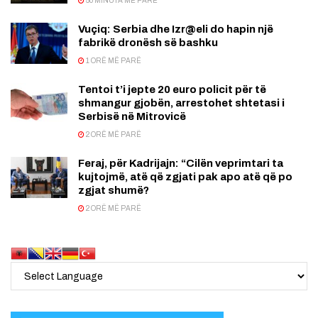
50 MINUTA MË PARË
Vuçiq: Serbia dhe Izr@eli do hapin një
fabrikë dronësh së bashku
1 ORË MË PARË
Tentoi t’i jepte 20 euro policit për të
shmangur gjobën, arrestohet shtetasi i
Serbisë në Mitrovicë
2 ORË MË PARË
Feraj, për Kadrijajn: “Cilën veprimtari ta
kujtojmë, atë që zgjati pak apo atë që po
zgjat shumë?
2 ORË MË PARË