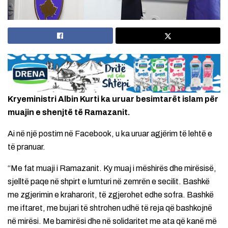
Kryeministri Albin Kurti ka uruar besimtarët islam për
muajin e shenjtë të Ramazanit.
Ai në një postim në Facebook, u ka uruar agjërim të lehtë e
të pranuar.
“Me fat muaji i Ramazanit. Ky muaj i mëshirës dhe mirësisë,
sjelltë paqe në shpirt e lumturi në zemrën e secilit. Bashkë
me zgjerimin e kraharorit, të zgjerohet edhe sofra. Bashkë
me iftaret, me bujari të shtrohen udhë të reja që bashkojnë
në mirësi. Me bamirësi dhe në solidaritet me ata që kanë më