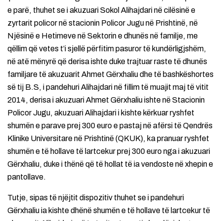
e parë, thuhet se i akuzuari Sokol Alihajdari në cilësinë e
zyrtarit policor në stacionin Policor Jugu në Prishtinë, në
Njësinë e Hetimeve në Sektorin e dhunës në familje, me
qëllim që vetes t’i sjellë përfitim pasuror të kundërligjshëm,
në atë mënyrë që derisa ishte duke trajtuar raste të dhunës
familjare të akuzuarit Ahmet Gërxhaliu dhe të bashkëshortes
së tij B.S, i pandehuri Alihajdari në fillim të muajit maj të vitit
2014, derisa i akuzuari Ahmet Gërxhaliu ishte në Stacionin
Policor Jugu, akuzuari Alihajdari i kishte kërkuar ryshfet
shumën e parave prej 300 euro e pastaj në afërsi të Qendrës
Klinike Universitare në Prishtinë (QKUK), ka pranuar ryshfet
shumën e të hollave të lartcekur prej 300 euro nga i akuzuari
Gërxhaliu, duke i thënë që të hollat të ia vendoste në xhepin e
pantollave.
Tutje, sipas të njëjtit dispozitiv thuhet se i pandehuri
Gërxhaliu ia kishte dhënë shumën e të hollave të lartcekur të