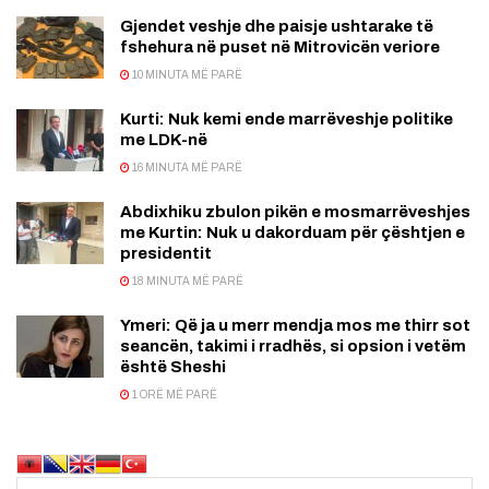
Gjendet veshje dhe paisje ushtarake të
fshehura në puset në Mitrovicën veriore
10 MINUTA MË PARË
Kurti: Nuk kemi ende marrëveshje politike
me LDK-në
16 MINUTA MË PARË
Abdixhiku zbulon pikën e mosmarrëveshjes
me Kurtin: Nuk u dakorduam për çështjen e
presidentit
18 MINUTA MË PARË
Ymeri: Që ja u merr mendja mos me thirr sot
seancën, takimi i rradhës, si opsion i vetëm
është Sheshi
1 ORË MË PARË