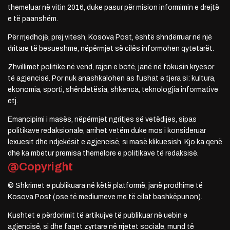
themeluar në vitin 2016, duke pasur për mision informimin e drejtë
e të paanshëm.
Për rrjedhojë, prej vitesh, Kosova Post, është shndërruar në një
dritare të besueshme, nëpërmjet së cilës informohen qytetarët.
Zhvillimet politike në vend, rajon e botë, janë në fokusin kryesor
të agjencisë. Por nuk anashkalohen as fushat e tjera si: kultura,
ekonomia, sporti, shëndetësia, shkenca, teknologjia informative
etj.
Emancipimi i masës, nëpërmjet ngritjes së vetëdijes, sipas
politikave redaksionale, arrihet vetëm duke mos i konsideruar
lexuesit dhe ndjekësit e agjencisë, si masë klikuesish. Kjo ka qenë
dhe ka mbetur premisa themelore e politikave të redaksisë.
@Copyright
© Shkrimet e publikuara në këtë platformë, janë prodhime të
Kosova Post (ose të mediumeve me të cilat bashkëpunon).
Kushtet e përdorimit të artikujve të publikuar në uebin e
agjencisë, si dhe faqet zyrtare në rrjetet sociale, mund të