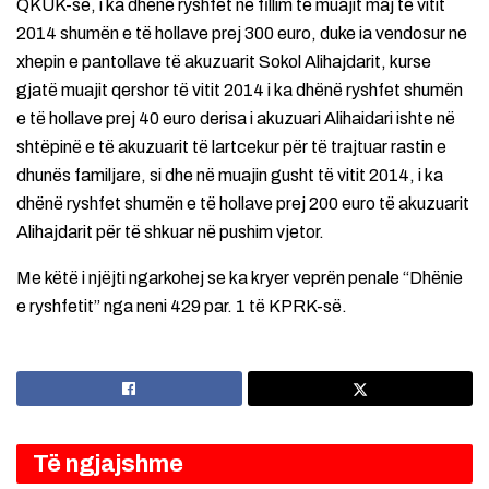
QKUK-së, i ka dhënë ryshfet në fillim te muajit maj të vitit
2014 shumën e të hollave prej 300 euro, duke ia vendosur ne
xhepin e pantollave të akuzuarit Sokol Alihajdarit, kurse
gjatë muajit qershor të vitit 2014 i ka dhënë ryshfet shumën
e të hollave prej 40 euro derisa i akuzuari Alihaidari ishte në
shtëpinë e të akuzuarit të lartcekur për të trajtuar rastin e
dhunës familjare, si dhe në muajin gusht të vitit 2014, i ka
dhënë ryshfet shumën e të hollave prej 200 euro të akuzuarit
Alihajdarit për të shkuar në pushim vjetor.
Me këtë i njëjti ngarkohej se ka kryer veprën penale “Dhënie
e ryshfetit” nga neni 429 par. 1 të KPRK-së.
Të ngjajshme