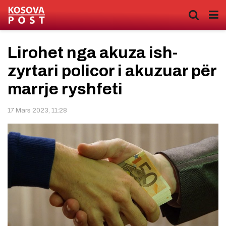
Lirohet nga akuza ish-
zyrtari policor i akuzuar për
marrje ryshfeti
17 Mars 2023, 11:28