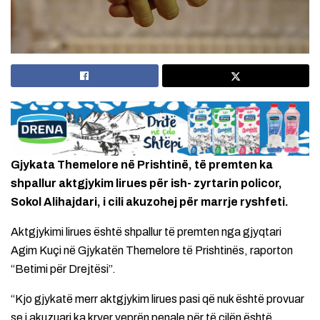
Gjykata Themelore në Prishtinë, të premten ka
shpallur aktgjykim lirues për ish- zyrtarin policor,
Sokol Alihajdari, i cili akuzohej për marrje ryshfeti.
Aktgjykimi lirues është shpallur të premten nga gjyqtari
Agim Kuçi në Gjykatën Themelore të Prishtinës, raporton
“Betimi për Drejtësi”.
“Kjo gjykatë merr aktgjykim lirues pasi që nuk është provuar
se i akuzuari ka kryer veprën penale për të cilën është