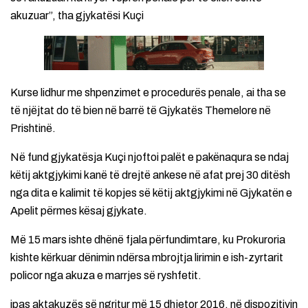
akuzuar”, tha gjykatësi Kuçi
Kurse lidhur me shpenzimet e procedurës penale, ai tha se
të njëjtat do të bien në barrë të Gjykatës Themelore në
Prishtinë.
Në fund gjykatësja Kuçi njoftoi palët e pakënaqura se ndaj
këtij aktgjykimi kanë të drejtë ankese në afat prej 30 ditësh
nga dita e kalimit të kopjes së këtij aktgjykimi në Gjykatën e
Apelit përmes kësaj gjykate.
Më 15 mars ishte dhënë fjala përfundimtare, ku Prokuroria
kishte kërkuar dënimin ndërsa mbrojtja lirimin e ish-zyrtarit
policor nga akuza e marrjes së ryshfetit.
ipas aktakuzës së ngritur më 15 dhjetor 2016, në dispozitivin