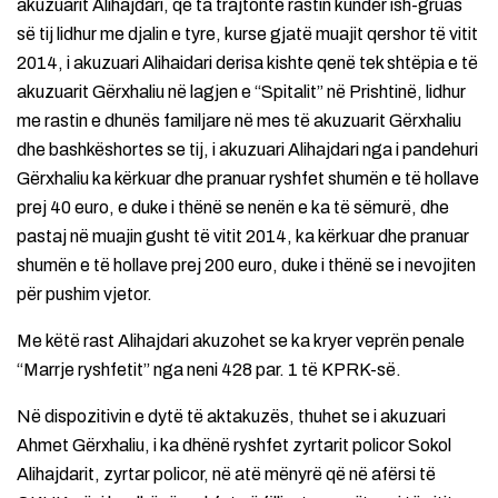
akuzuarit Alihajdari, që ta trajtonte rastin kundër ish-gruas
së tij lidhur me djalin e tyre, kurse gjatë muajit qershor të vitit
2014, i akuzuari Alihaidari derisa kishte qenë tek shtëpia e të
akuzuarit Gërxhaliu në lagjen e “Spitalit” në Prishtinë, lidhur
me rastin e dhunës familjare në mes të akuzuarit Gërxhaliu
dhe bashkëshortes se tij, i akuzuari Alihajdari nga i pandehuri
Gërxhaliu ka kërkuar dhe pranuar ryshfet shumën e të hollave
prej 40 euro, e duke i thënë se nenën e ka të sëmurë, dhe
pastaj në muajin gusht të vitit 2014, ka kërkuar dhe pranuar
shumën e të hollave prej 200 euro, duke i thënë se i nevojiten
për pushim vjetor.
Me këtë rast Alihajdari akuzohet se ka kryer veprën penale
“Marrje ryshfetit” nga neni 428 par. 1 të KPRK-së.
Në dispozitivin e dytë të aktakuzës, thuhet se i akuzuari
Ahmet Gërxhaliu, i ka dhënë ryshfet zyrtarit policor Sokol
Alihajdarit, zyrtar policor, në atë mënyrë që në afërsi të