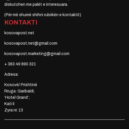
diskutohen me palët e interesuara.
(Për më shumë shihni rubrikën e kontaktit)
KONTAKTI
kosovapost.net
kosovapost.net@gmail.com
kosovapost.marketing@gmail.com
+ 383 49 890 321
Adresa:
Kosovë/ Prishtinë
Rruga: Garibaldi;
‘Hotel Grand’;
Kati II
Zyra nr. 13