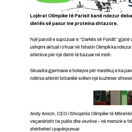
Lojërat Olimpike të Parisit kanë ndezur deb
dietës së pasur me proteina shtazore.
Një parodi e supozuar e “Darkës së Fundit” gjatë
ushqimi aktual i ofruar në fshatin Olimpik ka ndezur
atletëve për një dietë të bazuar në mish.
Skuadra gjermane e hokejve për meshkuj e ka parë 
ndërsa atletët britanikë sollwn një kuzhinier shtes
Andy Anson, CEO i Shoqatës Olimpike të Mbretëri
veçanërisht tw pulës dhe vezëve – në menutë e fsh
shërbehet i papërpunuar.