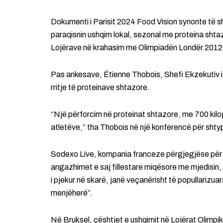
Dokumenti i Parisit 2024 Food Vision synonte të s
paraqisnin ushqim lokal, sezonal me proteina shtaz
Lojërave në krahasim me Olimpiadën Londër 2012
Pas ankesave, Étienne Thobois, Shefi Ekzekutiv i L
rritje të proteinave shtazore.
“Një përforcim në proteinat shtazore, me 700 kil
atletëve,” tha Thobois në një konferencë për shtyp
Sodexo Live, kompania franceze përgjegjëse për 
angazhimet e saj fillestare miqësore me mjedisin, d
i pjekur në skarë, janë veçanërisht të popullarizuar
menjëherë”.
Në Bruksel, çështjet e ushqimit në Lojërat Olimp