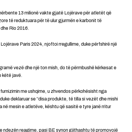
hërbente 13 milionë vakte gjatë Lojërave për atletët që
ore të reduktuara për të ulur gjurmën e karbonit të
 dhe Rio 2016.
ojërave Paris 2024, njoftoi rregullime, duke përfshirë një
ogramë vezë dhe një ton mish, do të përmbushë kërkesat e
 këtë javë.
furnizimin me ushqime, u zhvendos përkohësisht nga
uke deklaruar se “disa produkte, të tilla si vezët dhe mishi
a në mesin e atletëve, kështu që sasitë e tyre janë rritur
ike ndezën reagime, pasi BE synon gjithashtu të promovojë