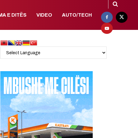
MA E DITËS
VIDEO
AUTO/TECH