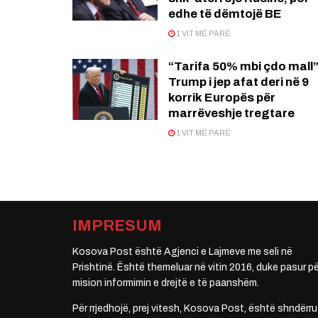
edhe të dëmtojë BE
1 VIT MË PARË
“Tarifa 50% mbi çdo mall”
Trump i jep afat deri në 9
korrik Europës për
marrëveshje tregtare
1 VIT MË PARË
IMPRESUM
Kosova Post është Agjenci e Lajmeve me seli në
Prishtinë. Është themeluar në vitin 2016, duke pasur pë
mision informimin e drejtë e të paanshëm.
Për rrjedhojë, prej vitesh, Kosova Post, është shndërru