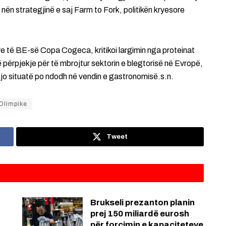
ën strategjinë e saj Farm to Fork, politikën kryesore
ve të BE-së Copa Cogeca, kritikoi largimin nga proteinat
 përpjekje për të mbrojtur sektorin e blegtorisë në Evropë,
o situatë po ndodh në vendin e gastronomisë.s.n.
 Olimpike
Tweet
Brukseli prezanton planin
prej 150 miliardë eurosh
për forcimin e kapaciteteve