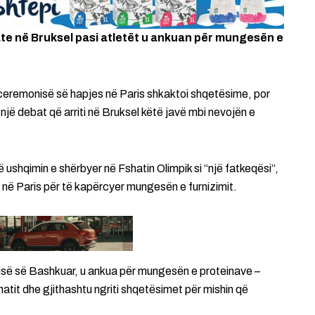
ate në Bruksel pasi atletët u ankuan për mungesën e
 ceremonisë së hapjes në Paris shkaktoi shqetësime, por
 një debat që arriti në Bruksel këtë javë mbi nevojën e
ushqimin e shërbyer në Fshatin Olimpik si “një fatkeqësi”,
ë në Paris për të kapërcyer mungesën e furnizimit.
së së Bashkuar, u ankua për mungesën e proteinave –
atit dhe gjithashtu ngriti shqetësimet për mishin që