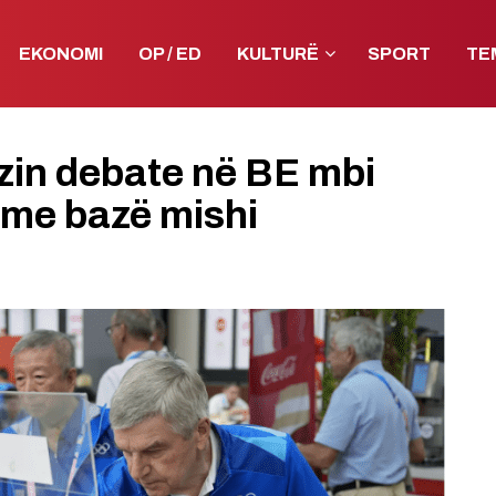
EKONOMI
OP / ED
KULTURË
SPORT
TE
zin debate në BE mbi
 me bazë mishi