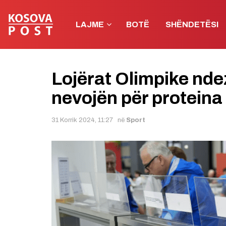
LAJME
BOTË
SHËNDETËSI
Lojërat Olimpike nde
nevojën për proteina
31 Korrik 2024, 11:27
në
Sport