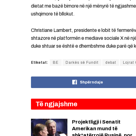
dietat me bazë bimore në një mënyrë të ngjashme n
ushqimore të bllokut.
Christiane Lambert, presidente e lobit të fermerë
shtazore në platformën e mediave sociale X në një
duke shtuar se është e dhembshme duke parë që kj
Etiketat:
BE
Darkës së Fundit
debat
Lojrat
Shpërndaje
Të ngjajshme
Projektligji i Senatit
Amerikan mund të
shk*atërrojë Rusinë, por