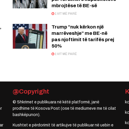
mbrojtëse të BE-së
1 VIT MË PARË
,
Trump “nuk kërkon një
marrëveshje” me BE-në
pas njoftimit të tarifës prej
50%
1 VIT MË PARË
@Copyright
© Shkrimet e publikuara në këtë platformë, janë
k
r
prodhime të Kosova Post (ose të mediumeve me të cilat
k
bashkëpunon).
k
ar
Kushtet e përdorimit të artikujve të publikuar në uebin e