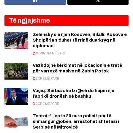
Të ngjajshme
Zelensky s’e njeh Kosovën, Bilalli: Kosova e
Shqipëria s’duhet të rrinë duarkryq në
diplomaci
45 MINUTA MË PARË
Vazhdojnë kërkimet në lokacionin e tretë
për varrezë masive në Zubin Potok
2 ORË MË PARË
Vuçiq: Serbia dhe Izr@eli do hapin një
fabrikë dronësh së bashku
2 ORË MË PARË
Tentoi t’i jepte 20 euro policit për të
shmangur gjobën, arrestohet shtetasi i
Serbisë në Mitrovicë