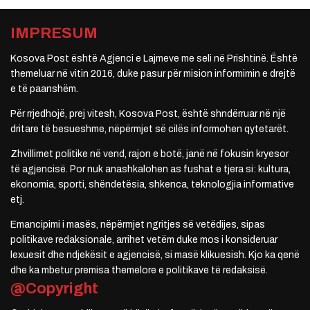
IMPRESUM
Kosova Post është Agjenci e Lajmeve me seli në Prishtinë. Është
themeluar në vitin 2016, duke pasur për mision informimin e drejtë
e të paanshëm.
Për rrjedhojë, prej vitesh, Kosova Post, është shndërruar në një
dritare të besueshme, nëpërmjet së cilës informohen qytetarët.
Zhvillimet politike në vend, rajon e botë, janë në fokusin kryesor
të agjencisë. Por nuk anashkalohen as fushat e tjera si: kultura,
ekonomia, sporti, shëndetësia, shkenca, teknologjia informative
etj.
Emancipimi i masës, nëpërmjet ngritjes së vetëdijes, sipas
politikave redaksionale, arrihet vetëm duke mos i konsideruar
lexuesit dhe ndjekësit e agjencisë, si masë klikuesish. Kjo ka qenë
dhe ka mbetur premisa themelore e politikave të redaksisë.
@Copyright