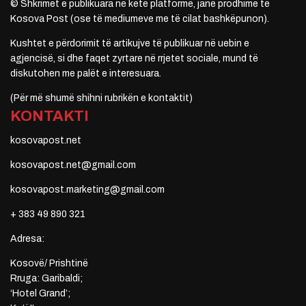
© Shkrimet e publikuara në këtë platformë, janë prodhime të
Kosova Post (ose të mediumeve me të cilat bashkëpunon).
Kushtet e përdorimit të artikujve të publikuar në uebin e
agjencisë, si dhe faqet zyrtare në rrjetet sociale, mund të
diskutohen me palët e interesuara.
(Për më shumë shihni rubrikën e kontaktit)
KONTAKTI
kosovapost.net
kosovapost.net@gmail.com
kosovapost.marketing@gmail.com
+ 383 49 890 321
Adresa:
Kosovë/ Prishtinë
Rruga: Garibaldi;
‘Hotel Grand’;