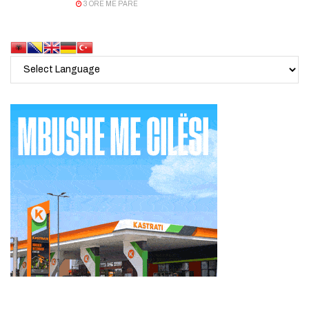
3 ORË MË PARË