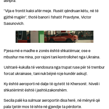
ashpra.
“Vija e frontit kaloi afër meje. Rusët qëndruan këtu, në të
gjithë rrugën”, thotë banori i fshatit Pravdyne, Victor
Sasunovich.
Pjesa më e madhe e zonës është shkatërruar, ose e
mbushur me mina, por rajoni tani kontrollohet nga Ukraina.
Ushtarë-kukulla të vendosura nga trupat ruse për të trembur
forcat ukrainase, tani nuk bëjnë roje kundër askujt.
Ky është aeroporti në dalje të qytetit të Khersonit. Niveli i
shkatërrimit është i jashtëzakonshëm.
Secila palë ka sulmuar aeroportin disa herë, në mënyrë që
pala tjetër mos të ishte në gjendje ta përdorte.