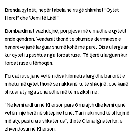
Brenda qytetit, nëpër tabela në rrugë shkruhet “Qytet
Hero!” dhe “Jemi të Lirë!”.
Bombardimet vazhdojnë, por pjesa më e madhe e qytetit
ende qëndron. Vendasit thonë se shumica dërrmuese e
banorëve janë larguar shumë kohë më parë. Disa u larguan
kur qyteti u pushtua nga forcat ruse. Të tjerë u larguan kur
forcat ruse u tërhoqën.
Forcat ruse janë vetëm disa kilometra larg dhe banorët e
mbetur në qytet thonë se nuk kanë ku të shkojnë, ose kanë
shkuar aty nga zona edhe më të rrezikshme.
“Ne kemi ardhur në Kherson para 6 muajsh dhe kemi qenë
vetëm një herë në shtëpinë tonë. Tani nuk mund të shkojmë
më aty, pasi ura u shkatërrua”, thotë Olena Ignatenko, e
zhvendosur në Kherson.