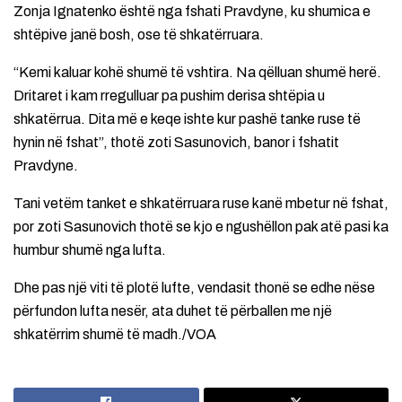
Zonja Ignatenko është nga fshati Pravdyne, ku shumica e
shtëpive janë bosh, ose të shkatërruara.
“Kemi kaluar kohë shumë të vshtira. Na qëlluan shumë herë.
Dritaret i kam rregulluar pa pushim derisa shtëpia u
shkatërrua. Dita më e keqe ishte kur pashë tanke ruse të
hynin në fshat”, thotë zoti Sasunovich, banor i fshatit
Pravdyne.
Tani vetëm tanket e shkatërruara ruse kanë mbetur në fshat,
por zoti Sasunovich thotë se kjo e ngushëllon pak atë pasi ka
humbur shumë nga lufta.
Dhe pas një viti të plotë lufte, vendasit thonë se edhe nëse
përfundon lufta nesër, ata duhet të përballen me një
shkatërrim shumë të madh./VOA