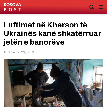
Luftimet në Kherson të
Ukrainës kanë shkatërruar
jetën e banorëve
14 Shkurt 2023, 17:59