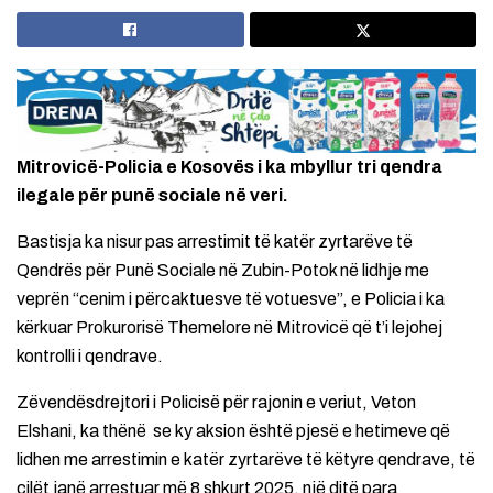
Mitrovicë-Policia e Kosovës i ka mbyllur tri qendra
ilegale për punë sociale në veri.
Bastisja ka nisur pas arrestimit të katër zyrtarëve të
Qendrës për Punë Sociale në Zubin-Potok në lidhje me
veprën “cenim i përcaktuesve të votuesve”, e Policia i ka
kërkuar Prokurorisë Themelore në Mitrovicë që t’i lejohej
kontrolli i qendrave.
Zëvendësdrejtori i Policisë për rajonin e veriut, Veton
Elshani, ka thënë se ky aksion është pjesë e hetimeve që
lidhen me arrestimin e katër zyrtarëve të këtyre qendrave, të
cilët janë arrestuar më 8 shkurt 2025, një ditë para