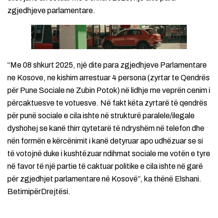
zgjedhjeve parlamentare.
“Me 08 shkurt 2025, një dite para zgjedhjeve Parlamentare
ne Kosove, ne kishim arrestuar 4 persona (zyrtar te Qendrës
për Pune Sociale ne Zubin Potok) në lidhje me veprën cenim i
përcaktuesve te votuesve. Në fakt këta zyrtarë të qendrës
për punë sociale e cila ishte në strukturë paralele/ilegale
dyshohej se kanë thirr qytetarë të ndryshëm në telefon dhe
nën formën e kërcënimit i kanë detyruar apo udhëzuar se si
të votojnë duke i kushtëzuar ndihmat sociale me votën e tyre
në favor të një partie të caktuar politike e cila ishte në garë
për zgjedhjet parlamentare në Kosovë”, ka thënë Elshani.
BetimipërDrejtësi.