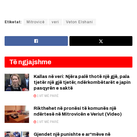
Etiketat:
Mitrovicë
veri
Veton Elshani
Të ngjajshme
Kallas në veri: Njëra palë thotë një gjë, pala
tjetër një gjë tjetër, ndërkombëtarët e japin
pasqyrën e saktë
1 VIT MË PARË
Rikthehet në pronësi të komunës një
ndërtesë në Mitrovicën e Veriut (Video)
1 VIT MË PARË
Gjendet një punishte e ar*mëve në