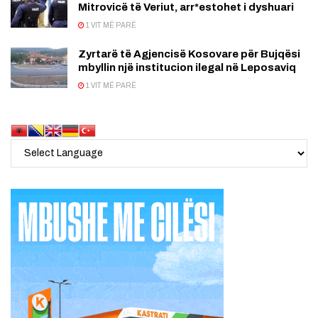
Mitrovicë të Veriut, arr*estohet i dyshuari
1 VIT MË PARË
Zyrtarë të Agjencisë Kosovare për Bujqësi
mbyllin një institucion ilegal në Leposaviq
1 VIT MË PARË