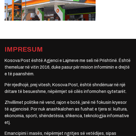
IMPRESUM
Kosova Post është Agjenci e Lajmeve me seli në Prishtinë. Është
themeluar në vitin 2016, duke pasur për mision informimin e drejtë
e të paanshëm.
Për rrjedhojë, prej vitesh, Kosova Post, është shndërruar në një
dritare të besueshme, nëpërmjet së cilës informohen qytetarët.
Zhvillimet politike në vend, rajon e botë, janë në fokusin kryesor
të agjencisë. Por nuk anashkalohen as fushat e tjera si: kultura,
ekonomia, sporti, shëndetësia, shkenca, teknologjia informative
etj.
Emancipimi i masës, nëpërmjet ngritjes së vetëdijes, sipas