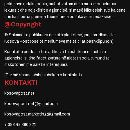
politikave redaksionale, arrihet vetëm duke mos i konsideruar
lexuesit dhe ndjekësit e agjencisë, si masë klikuesish. Kjo ka qenë
dhe ka mbetur premisa themelore e politikave të redaksisë.
@Copyright
© Shkrimet e publikuara në këtë platformë, janë prodhime të
Kosova Post (ose të mediumeve me të cilat bashkëpunon).
Kushtet e përdorimit të artikujve të publikuar në uebin e
agjencisë, si dhe faqet zyrtare në rrjetet sociale, mund të
diskutohen me palët e interesuara.
(Për më shumë shihni rubrikën e kontaktit)
KONTAKTI
kosovapost.net
kosovapost.net@gmail.com
kosovapost.marketing@gmail.com
+ 383 49 890 321