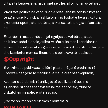
dritare të besueshme, nëpërmjet së cilës informohen qytetarët.
Zhvillimet politike në vend, rajon e botë, janë në fokusin kryesor
të agjencisë. Por nuk anashkalohen as fushat e tjera si: kultura,
ekonomia, sporti, shëndetësia, shkenca, teknologjia informative
etj.
Emancipimi i masës, nëpërmjet ngritjes së vetëdijes, sipas
politikave redaksionale, arrihet vetëm duke mos i konsideruar
lexuesit dhe ndjekësit e agjencisë, si masë klikuesish. Kjo ka qenë
dhe ka mbetur premisa themelore e politikave të redaksisë.
@Copyright
© Shkrimet e publikuara në këtë platformë, janë prodhime të
Kosova Post (ose të mediumeve me të cilat bashkëpunon).
Kushtet e përdorimit të artikujve të publikuar në uebin e
agjencisë, si dhe faqet zyrtare në rrjetet sociale, mund të
diskutohen me palët e interesuara.
(Për më shumë shihni rubrikën e kontaktit)
KONTAKTI