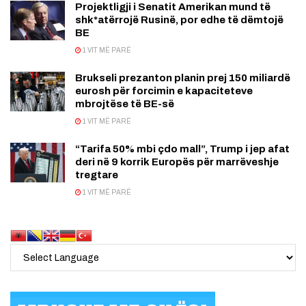
Projektligji i Senatit Amerikan mund të
shk*atërrojë Rusinë, por edhe të dëmtojë
BE
1 VIT MË PARË
Brukseli prezanton planin prej 150 miliardë
eurosh për forcimin e kapaciteteve
mbrojtëse të BE-së
1 VIT MË PARË
“Tarifa 50% mbi çdo mall”, Trump i jep afat
deri në 9 korrik Europës për marrëveshje
tregtare
1 VIT MË PARË