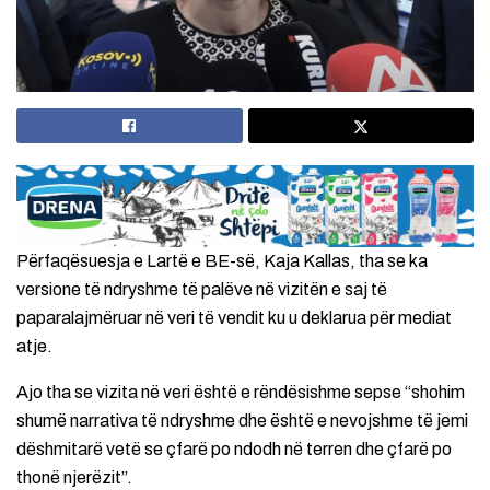
Përfaqësuesja e Lartë e BE-së, Kaja Kallas, tha se ka
versione të ndryshme të palëve në vizitën e saj të
paparalajmëruar në veri të vendit ku u deklarua për mediat
atje.
Ajo tha se vizita në veri është e rëndësishme sepse “shohim
shumë narrativa të ndryshme dhe është e nevojshme të jemi
dëshmitarë vetë se çfarë po ndodh në terren dhe çfarë po
thonë njerëzit”.