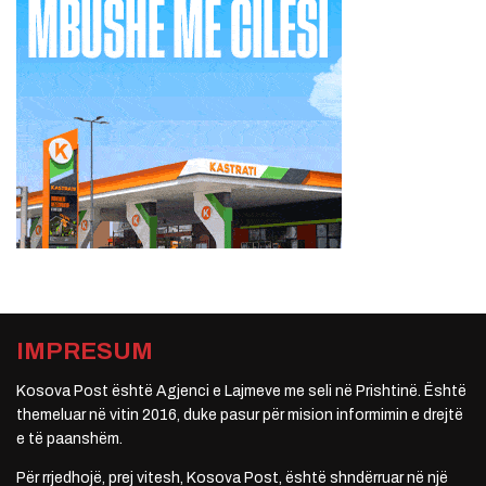
IMPRESUM
Kosova Post është Agjenci e Lajmeve me seli në Prishtinë. Është
themeluar në vitin 2016, duke pasur për mision informimin e drejtë
e të paanshëm.
Për rrjedhojë, prej vitesh, Kosova Post, është shndërruar në një