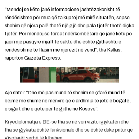
“Mendoj se këto janë informacione jashtëzakonisht të
rëndësishme për mua që ta kuptoj më mirë situatën, sepse
shohim që njëra palë thotë një gjë dhe pala tjetër thotë diçka
tjetër. Por mendoj se forcat ndërkombëtare që janë këtu po
japin një pasqyrë mjaft të saktë dhe është gjithashtu e
rëndësishme të flasim me njerëzit në vend”, tha Kallas,
raporton Gazeta Express.
Ajo shtoi: “Dhe më pas mund të shohim se çfarë mund të
bëjmë më shumë në mënyrë që e ardhmja të jetë e begatë,
e sigurt dhe e qetë për të gjithë në Kosovë”.
Kryediplomatja e BE-së tha se në veri vizitoi gjykatën dhe
tha se gjykata është funksionale dhe se është duke pritur që
gjyqtarët serbë të kthehen.