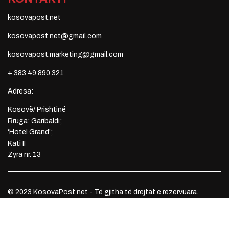
kosovapost.net
kosovapost.net@gmail.com
kosovapost.marketing@gmail.com
+ 383 49 890 321
Adresa:
Kosovë/ Prishtinë
Rruga: Garibaldi;
‘Hotel Grand’;
Kati II
Zyra nr. 13
© 2023 KosovaPost.net - Të gjitha të drejtat e rezervuara.