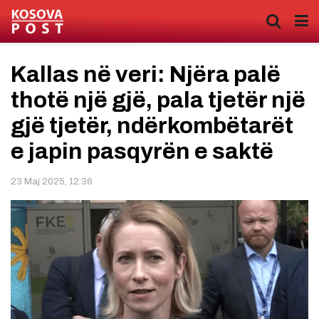
Kallas në veri: Njëra palë
thotë një gjë, pala tjetër një
gjë tjetër, ndërkombëtarët
e japin pasqyrën e saktë
23 Maj 2025, 12:36