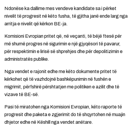
Ndonëse ka dallime mes vendeve kandidate sa i përket
nivelit të progresit në këto fusha, të gjitha janë ende larg nga
arritja e nivelit që kërkon BE-ja.
Komisioni Evropian pritet që, në veçanti, të bëjë ftesë për
më shumë progres në sigurimin e një gjyqësori të pavarur,
për respektimin e lirisë së shprehjes dhe për depolitizimin e
administratës publike.
Nga vendet e rajonit edhe me këto dokumente pritet të
kërkohet që të vazhdojnë bashkëpunimin në fushën e
migrimit, përfshirë përshtatjen me politiken e azilit dhe të
vizave të BE-së.
Pasi të miratohen nga Komisioni Evropian, këto raporte të
progresit dhe paketa e zgjerimit do të shqyrtohen në muajin
dhjetor edhe në Këshill nga vendet anëtare.