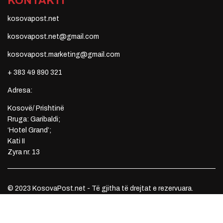
KONTAKTI
kosovapost.net
kosovapost.net@gmail.com
kosovapost.marketing@gmail.com
+ 383 49 890 321
Adresa:
Kosovë/ Prishtinë
Rruga: Garibaldi;
‘Hotel Grand’;
Kati II
Zyra nr. 13
© 2023 KosovaPost.net - Të gjitha të drejtat e rezervuara.