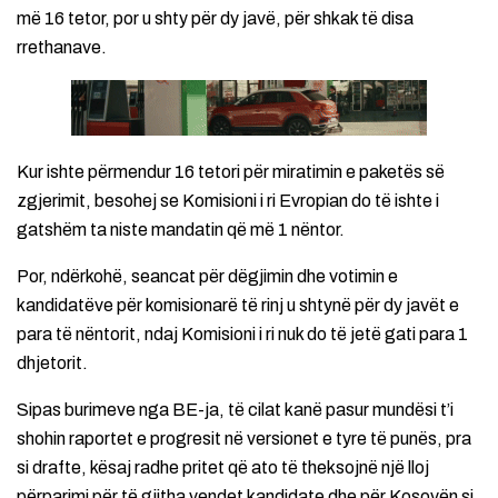
më 16 tetor, por u shty për dy javë, për shkak të disa
rrethanave.
Kur ishte përmendur 16 tetori për miratimin e paketës së
zgjerimit, besohej se Komisioni i ri Evropian do të ishte i
gatshëm ta niste mandatin që më 1 nëntor.
Por, ndërkohë, seancat për dëgjimin dhe votimin e
kandidatëve për komisionarë të rinj u shtynë për dy javët e
para të nëntorit, ndaj Komisioni i ri nuk do të jetë gati para 1
dhjetorit.
Sipas burimeve nga BE-ja, të cilat kanë pasur mundësi t’i
shohin raportet e progresit në versionet e tyre të punës, pra
si drafte, kësaj radhe pritet që ato të theksojnë një lloj
përparimi për të gjitha vendet kandidate dhe për Kosovën si