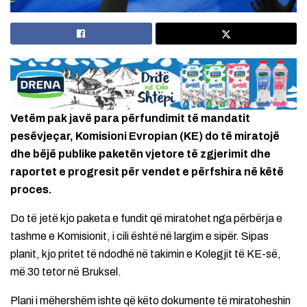
Vetëm pak javë para përfundimit të mandatit
pesëvjeçar, Komisioni Evropian (KE) do të miratojë
dhe bëjë publike paketën vjetore të zgjerimit dhe
raportet e progresit për vendet e përfshira në këtë
proces.
Do të jetë kjo paketa e fundit që miratohet nga përbërja e
tashme e Komisionit, i cili është në largim e sipër. Sipas
planit, kjo pritet të ndodhë në takimin e Kolegjit të KE-së,
më 30 tetor në Bruksel.
Plani i mëhershëm ishte që këto dokumente të miratoheshin