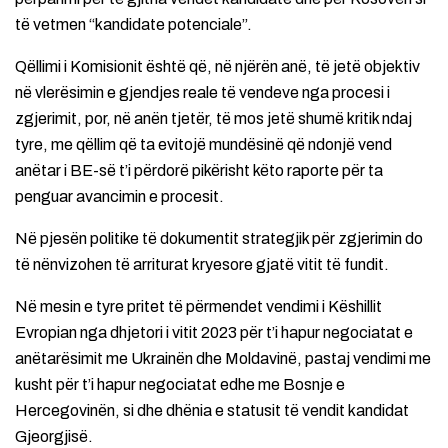
të vetmen “kandidate potenciale”.
Qëllimi i Komisionit është që, në njërën anë, të jetë objektiv
në vlerësimin e gjendjes reale të vendeve nga procesi i
zgjerimit, por, në anën tjetër, të mos jetë shumë kritik ndaj
tyre, me qëllim që ta evitojë mundësinë që ndonjë vend
anëtar i BE-së t’i përdorë pikërisht këto raporte për ta
penguar avancimin e procesit.
Në pjesën politike të dokumentit strategjik për zgjerimin do
të nënvizohen të arriturat kryesore gjatë vitit të fundit.
Në mesin e tyre pritet të përmendet vendimi i Këshillit
Evropian nga dhjetori i vitit 2023 për t’i hapur negociatat e
anëtarësimit me Ukrainën dhe Moldavinë, pastaj vendimi me
kusht për t’i hapur negociatat edhe me Bosnje e
Hercegovinën, si dhe dhënia e statusit të vendit kandidat
Gjeorgjisë.