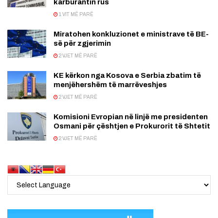
karburantin rus
1 VIT MË PARË
Miratohen konkluzionet e ministrave të BE-
së për zgjerimin
2 VJET MË PARË
KE kërkon nga Kosova e Serbia zbatim të
menjëhershëm të marrëveshjes
2 VJET MË PARË
Komisioni Evropian në linjë me presidenten
Osmani për çështjen e Prokurorit të Shtetit
2 VJET MË PARË