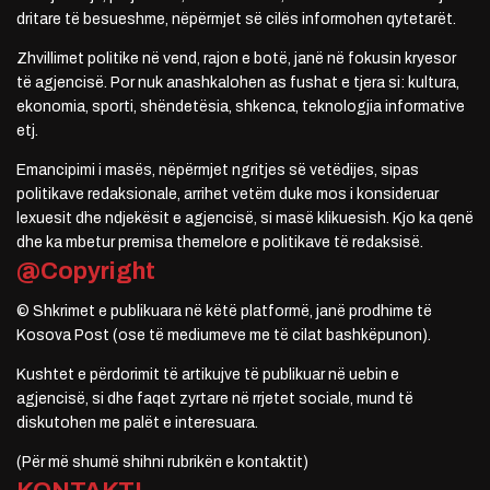
dritare të besueshme, nëpërmjet së cilës informohen qytetarët.
Zhvillimet politike në vend, rajon e botë, janë në fokusin kryesor
të agjencisë. Por nuk anashkalohen as fushat e tjera si: kultura,
ekonomia, sporti, shëndetësia, shkenca, teknologjia informative
etj.
Emancipimi i masës, nëpërmjet ngritjes së vetëdijes, sipas
politikave redaksionale, arrihet vetëm duke mos i konsideruar
lexuesit dhe ndjekësit e agjencisë, si masë klikuesish. Kjo ka qenë
dhe ka mbetur premisa themelore e politikave të redaksisë.
@Copyright
© Shkrimet e publikuara në këtë platformë, janë prodhime të
Kosova Post (ose të mediumeve me të cilat bashkëpunon).
Kushtet e përdorimit të artikujve të publikuar në uebin e
agjencisë, si dhe faqet zyrtare në rrjetet sociale, mund të
diskutohen me palët e interesuara.
(Për më shumë shihni rubrikën e kontaktit)