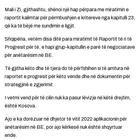
Mali i Zi, gjithashtu, shënoi një hap përpara me miratimin e
raportit kalimtar për përmbushjen e kritereve nga kapitulli 23,
që ka të bëjë me sundimin e ligjit.
Shqipëria, vetëm disa ditë para miratimit të Raportit të ri të
Progresit për të, e hapi grup-kapitullin e parë të negociatave
për anëtarësim në BE.
Të gjitha këto dhe të tjera do të përfshihen si të arritura në
raportet e progresit për këto vende dhe në dokumentin për
strategjinë e zgjerimit.
I vetmi vend për të cilin nuk ka pasur lëvizje në këtë drejtim,
është Kosova.
Ajo e ka dorëzuar në dhjetor të vitit 2022 aplikacionin për
anëtarësim në BE, por ajo kërkesë nuk është shqyrtuar
ende.