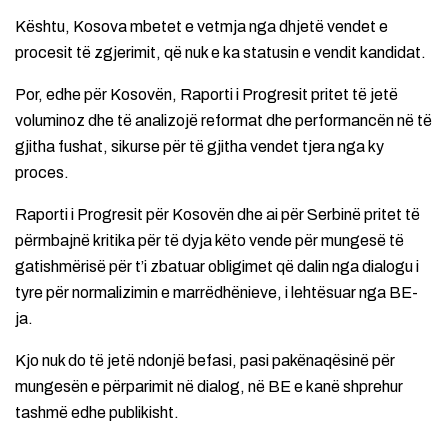
Kështu, Kosova mbetet e vetmja nga dhjetë vendet e
procesit të zgjerimit, që nuk e ka statusin e vendit kandidat.
Por, edhe për Kosovën, Raporti i Progresit pritet të jetë
voluminoz dhe të analizojë reformat dhe performancën në të
gjitha fushat, sikurse për të gjitha vendet tjera nga ky
proces.
Raporti i Progresit për Kosovën dhe ai për Serbinë pritet të
përmbajnë kritika për të dyja këto vende për mungesë të
gatishmërisë për t’i zbatuar obligimet që dalin nga dialogu i
tyre për normalizimin e marrëdhënieve, i lehtësuar nga BE-
ja.
Kjo nuk do të jetë ndonjë befasi, pasi pakënaqësinë për
mungesën e përparimit në dialog, në BE e kanë shprehur
tashmë edhe publikisht.