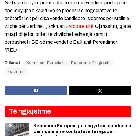
Në bazë të tyre, pritet edhe të merren vendime për hapjen
apo mbylljen e kapitujve në procesin e negociatave të
anëtarësimit për disa vende kandidate, sidomos për Malin e
Zi dhe për Serbinë.., shkruan
Evropa e Lirë
.Gjithashtu, gjatë
muajit dhjetor, pritet të zhvillohet edhe një samit i
përbashkët i BE-së me vendet e Ballkanit Perëndimor.
/REL/
Etiketat:
Komisioni Evropian
Raportet e Progresit
zgjerimi
Të ngjajshme
Komisioni Evropian po shqyrton mundësinë
për ndalimin e kontratave të reja për