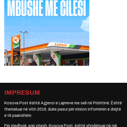
IMPRESUM
Kosova Post është Agjenci e Lajmeve me seli në Prishtinë. Është
themeluar në vitin 2016, duke pasur për mision informimin e drejtë
e të paanshëm.
Për rrjedhojë, prej vitesh, Kosova Post, është shndërruar në një