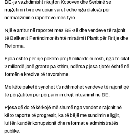
BE-ja vazhdimisht rikujton Kosovën dhe Serbinë se
rrugëtimi i tyre evropian varet edhe nga dialogu për
normalizimin e raporteve mes tyre.
Një e arritur në raportet mes BE-së dhe vendeve të rajonit
të Ballkanit Perëndimor është miratimi i Planit për Rritje dhe
Reforma.
Fjala është për një paketë prej 6 miliardë eurosh, nga të cilat
2 miliardë janë grante pa kthim, ndërsa pjesa tjetër është në
formën e kredive të favorshme.
Me këtë paketë synohet t’u ndihmohet vendeve të rajonit që
të përgatiten për përparimin drejt integrimit në BE.
Pjesa që do të kërkojë më shumë nga vendet e rajonit në
këto raporte të progresit, ka të bëjë me sundimin e ligjit,
luftën kundër korrupsionit dhe reformat e administratës
publike.