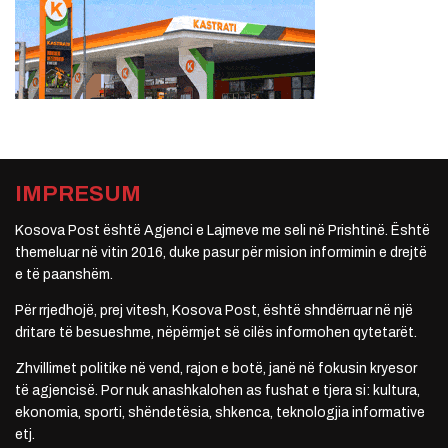
IMPRESUM
Kosova Post është Agjenci e Lajmeve me seli në Prishtinë. Është
themeluar në vitin 2016, duke pasur për mision informimin e drejtë
e të paanshëm.
Për rrjedhojë, prej vitesh, Kosova Post, është shndërruar në një
dritare të besueshme, nëpërmjet së cilës informohen qytetarët.
Zhvillimet politike në vend, rajon e botë, janë në fokusin kryesor
të agjencisë. Por nuk anashkalohen as fushat e tjera si: kultura,
ekonomia, sporti, shëndetësia, shkenca, teknologjia informative
etj.