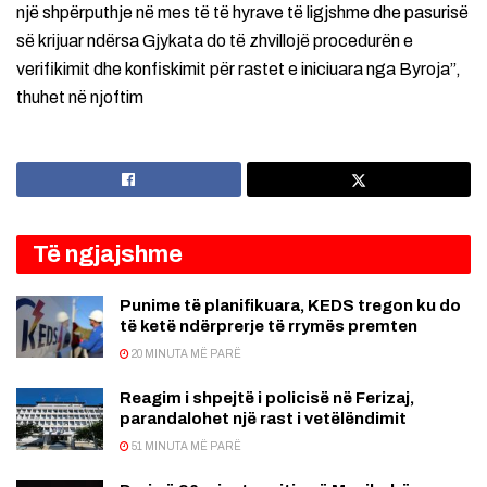
një shpërputhje në mes të të hyrave të ligjshme dhe pasurisë
së krijuar ndërsa Gjykata do të zhvillojë procedurën e
verifikimit dhe konfiskimit për rastet e iniciuara nga Byroja”,
thuhet në njoftim
Të ngjajshme
Punime të planifikuara, KEDS tregon ku do
të ketë ndërprerje të rrymës premten
20 MINUTA MË PARË
Reagim i shpejtë i policisë në Ferizaj,
parandalohet një rast i vetëlëndimit
51 MINUTA MË PARË