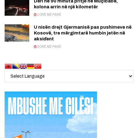
Deri në 90 minuta pritje në Muçibabë,
kolona arrin në një kilometër
1 ORË MË PARË
U nisën drejt Gjermanisë pas pushimeve në
Kosovë, tre mërgimtarë humbin jetën në
aksiďent
2 ORË MË PARË