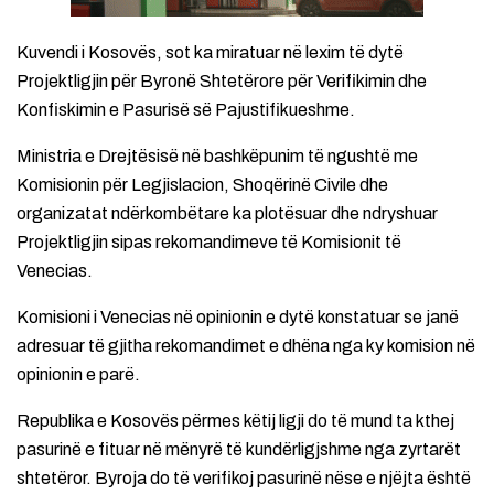
Kuvendi i Kosovës, sot ka miratuar në lexim të dytë
Projektligjin për Byronë Shtetërore për Verifikimin dhe
Konfiskimin e Pasurisë së Pajustifikueshme.
Ministria e Drejtësisë në bashkëpunim të ngushtë me
Komisionin për Legjislacion, Shoqërinë Civile dhe
organizatat ndërkombëtare ka plotësuar dhe ndryshuar
Projektligjin sipas rekomandimeve të Komisionit të
Venecias.
Komisioni i Venecias në opinionin e dytë konstatuar se janë
adresuar të gjitha rekomandimet e dhëna nga ky komision në
opinionin e parë.
Republika e Kosovës përmes këtij ligji do të mund ta kthej
pasurinë e fituar në mënyrë të kundërligjshme nga zyrtarët
shtetëror. Byroja do të verifikoj pasurinë nëse e njëjta është