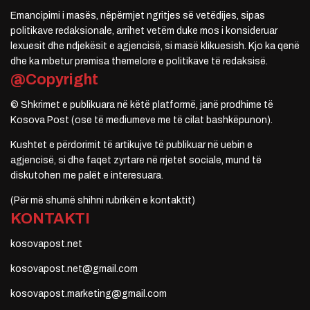
Emancipimi i masës, nëpërmjet ngritjes së vetëdijes, sipas
politikave redaksionale, arrihet vetëm duke mos i konsideruar
lexuesit dhe ndjekësit e agjencisë, si masë klikuesish. Kjo ka qenë
dhe ka mbetur premisa themelore e politikave të redaksisë.
@Copyright
© Shkrimet e publikuara në këtë platformë, janë prodhime të
Kosova Post (ose të mediumeve me të cilat bashkëpunon).
Kushtet e përdorimit të artikujve të publikuar në uebin e
agjencisë, si dhe faqet zyrtare në rrjetet sociale, mund të
diskutohen me palët e interesuara.
(Për më shumë shihni rubrikën e kontaktit)
KONTAKTI
kosovapost.net
kosovapost.net@gmail.com
kosovapost.marketing@gmail.com