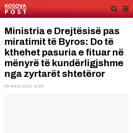
Ministria e Drejtësisë pas
miratimit të Byros: Do të
kthehet pasuria e fituar në
mënyrë të kundërligjshme
nga zyrtarët shtetëror
09 Shkurt 2023, 15:59