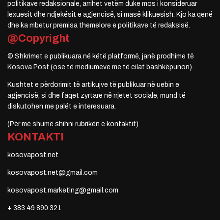
politikave redaksionale, arrihet vetëm duke mos i konsideruar
lexuesit dhe ndjekësit e agjencisë, si masë klikuesish. Kjo ka qenë
dhe ka mbetur premisa themelore e politikave të redaksisë.
@Copyright
© Shkrimet e publikuara në këtë platformë, janë prodhime të
Kosova Post (ose të mediumeve me të cilat bashkëpunon).
Kushtet e përdorimit të artikujve të publikuar në uebin e
agjencisë, si dhe faqet zyrtare në rrjetet sociale, mund të
diskutohen me palët e interesuara.
(Për më shumë shihni rubrikën e kontaktit)
KONTAKTI
kosovapost.net
kosovapost.net@gmail.com
kosovapost.marketing@gmail.com
+ 383 49 890 321