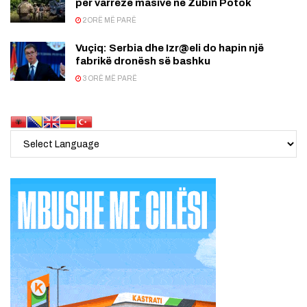
për varrezë masive në Zubin Potok
2 ORË MË PARË
Vuçiq: Serbia dhe Izr@eli do hapin një
fabrikë dronësh së bashku
3 ORË MË PARË