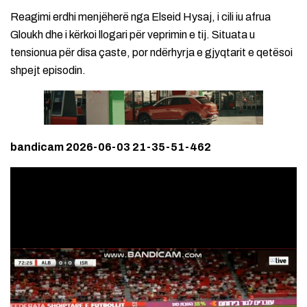
Reagimi erdhi menjëherë nga Elseid Hysaj, i cili iu afrua
Gloukh dhe i kërkoi llogari për veprimin e tij. Situata u
tensionua për disa çaste, por ndërhyrja e gjyqtarit e qetësoi
shpejt episodin.
bandicam 2026-06-03 21-35-51-462