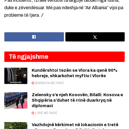
Pas incidentit, Izraeli vendosi ta largojë Gloukh nga fusha,
duke e zëvendësuar. Më pas ndeshja në “Air Albania” vijoi pa
probleme të tjera.
/
Të ngjajshme
Kundërshtoi tezën se Vlora ka qenë 90%
hebreje, shkarkohet myftiu i Vlorës
29 MINUTA MË PARË
Zelensky s’e njeh Kosovën, Bilalli: Kosova e
Shqipëria s’duhet të rrinë duarkryq në
diplomaci
1 ORË MË PARË
Vazhdojnë kërkimet në lokacionin e tretë