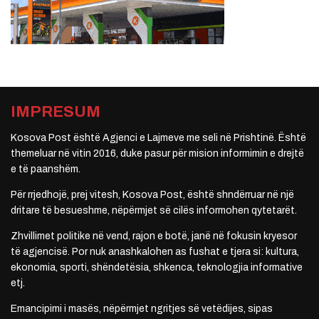
IMPRESUM
Kosova Post është Agjenci e Lajmeve me seli në Prishtinë. Është
themeluar në vitin 2016, duke pasur për mision informimin e drejtë
e të paanshëm.
Për rrjedhojë, prej vitesh, Kosova Post, është shndërruar në një
dritare të besueshme, nëpërmjet së cilës informohen qytetarët.
Zhvillimet politike në vend, rajon e botë, janë në fokusin kryesor
të agjencisë. Por nuk anashkalohen as fushat e tjera si: kultura,
ekonomia, sporti, shëndetësia, shkenca, teknologjia informative
etj.
Emancipimi i masës, nëpërmjet ngritjes së vetëdijes, sipas