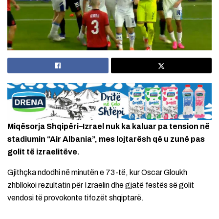
Miqësorja Shqipëri–Izrael nuk ka kaluar pa tension në
stadiumin “Air Albania”, mes lojtarësh që u zunë pas
golit të izraelitëve.
Gjithçka ndodhi në minutën e 73-të, kur Oscar Gloukh
zhbllokoi rezultatin për Izraelin dhe gjatë festës së golit
vendosi të provokonte tifozët shqiptarë.