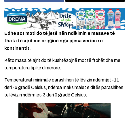
Edhe sot moti do të jetë nën ndikimin e masave të
thata të ajrit me origjinë nga pjesa veriore e
kontinentit.
Këto masa të ajrit do të kushtëzojnë mot të ftohët dhe me
temperatura tipike dimërore.
Temperaturat minimale parashihen të lëvizin ndërmjet -11
deri -6 gradë Celsius, ndërsa maksimalet e ditës parashihen
të lëvizin ndërmjet-3 deri 0 gradë Celsius.