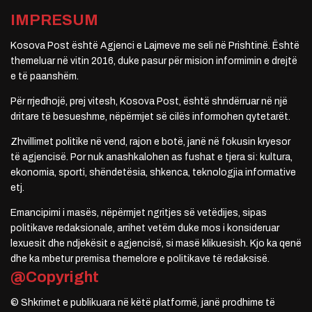
IMPRESUM
Kosova Post është Agjenci e Lajmeve me seli në Prishtinë. Është
themeluar në vitin 2016, duke pasur për mision informimin e drejtë
e të paanshëm.
Për rrjedhojë, prej vitesh, Kosova Post, është shndërruar në një
dritare të besueshme, nëpërmjet së cilës informohen qytetarët.
Zhvillimet politike në vend, rajon e botë, janë në fokusin kryesor
të agjencisë. Por nuk anashkalohen as fushat e tjera si: kultura,
ekonomia, sporti, shëndetësia, shkenca, teknologjia informative
etj.
Emancipimi i masës, nëpërmjet ngritjes së vetëdijes, sipas
politikave redaksionale, arrihet vetëm duke mos i konsideruar
lexuesit dhe ndjekësit e agjencisë, si masë klikuesish. Kjo ka qenë
dhe ka mbetur premisa themelore e politikave të redaksisë.
@Copyright
© Shkrimet e publikuara në këtë platformë, janë prodhime të