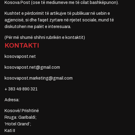
Kosova Post (ose të mediumeve me të cilat bashkëpunon).
Kushtet e përdorimit të artikujve të publikuar në uebin e
agjencisë, si dhe faqet zyrtare në rrjetet sociale, mund të
diskutohen me palët e interesuara.
(Për më shumë shihni rubrikën e kontaktit)
KONTAKTI
kosovapost.net
kosovapost.net@gmail.com
kosovapost.marketing@gmail.com
+ 383 49 890 321
Adresa:
Kosovë/ Prishtinë
Rruga: Garibaldi;
‘Hotel Grand’;
Kati II