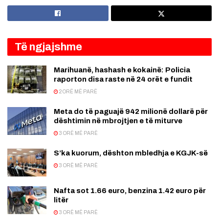
Të ngjajshme
Marihuanë, hashash e kokainë: Policia
raporton disa raste në 24 orët e fundit
2 ORË MË PARË
Meta do të paguajë 942 milionë dollarë për
dështimin në mbrojtjen e të miturve
3 ORË MË PARË
S’ka kuorum, dështon mbledhja e KGJK-së
3 ORË MË PARË
Nafta sot 1.66 euro, benzina 1.42 euro për
litër
3 ORË MË PARË