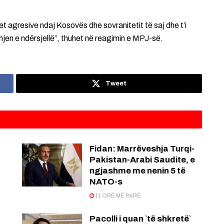
t agresive ndaj Kosovës dhe sovranitetit të saj dhe t’i
jen e ndërsjellë”, thuhet në reagimin e MPJ-së.
Tweet
Fidan: Marrëveshja Turqi-
Pakistan-Arabi Saudite, e
ngjashme me nenin 5 të
NATO-s
11 ORË MË PARË
Pacolli i quan `të shkretë`