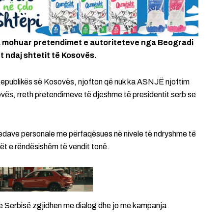
a mohuar pretendimet e autoriteteve nga Beogradi
t ndaj shtetit të Kosovës.
Republikës së Kosovës, njofton që nuk ka ASNJË njoftim
ës, rreth pretendimeve të djeshme të presidentit serb se
bisedave personale me përfaqësues në nivele të ndryshme të
rët e rëndësishëm të vendit tonë.
e Serbisë zgjidhen me dialog dhe jo me kampanja