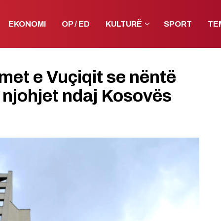
EKONOMI
OP / ED
KULTURË
SPORT
TE
et e Vuçiqit se nëntë
 njohjet ndaj Kosovës