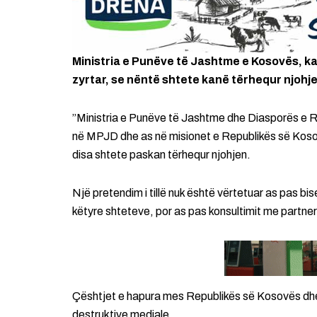
Ministria e Punëve të Jashtme e Kosovës, k
zyrtar, se nëntë shtete kanë tërhequr njohje
”Ministria e Punëve të Jashtme dhe Diasporës e 
në MPJD dhe as në misionet e Republikës së Kosov
disa shtete paskan tërhequr njohjen.
Një pretendim i tillë nuk është vërtetuar as pas 
këtyre shteteve, por as pas konsultimit me partne
Çështjet e hapura mes Republikës së Kosovës dh
destruktive mediale.