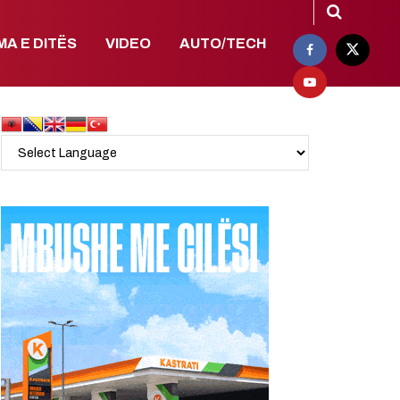
MA E DITËS
VIDEO
AUTO/TECH