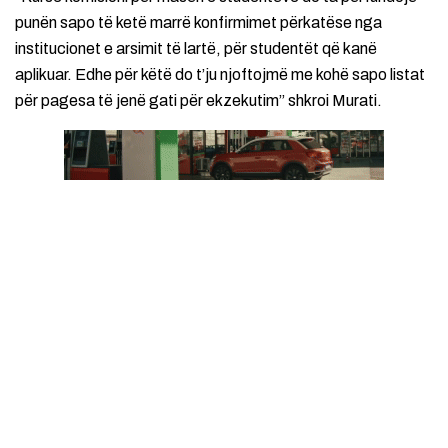
punën sapo të ketë marrë konfirmimet përkatëse nga
institucionet e arsimit të lartë, për studentët që kanë
aplikuar. Edhe për këtë do t’ju njoftojmë me kohë sapo listat
për pagesa të jenë gati për ekzekutim” shkroi Murati.