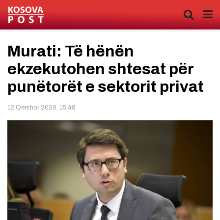
Murati: Të hënën
ekzekutohen shtesat për
punëtorët e sektorit privat
12 Qershor 2026, 15:48