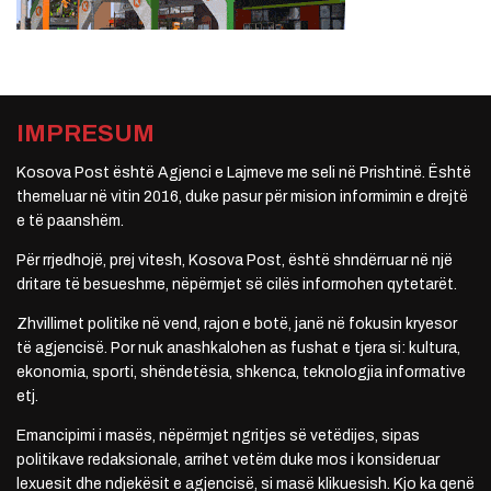
IMPRESUM
Kosova Post është Agjenci e Lajmeve me seli në Prishtinë. Është
themeluar në vitin 2016, duke pasur për mision informimin e drejtë
e të paanshëm.
Për rrjedhojë, prej vitesh, Kosova Post, është shndërruar në një
dritare të besueshme, nëpërmjet së cilës informohen qytetarët.
Zhvillimet politike në vend, rajon e botë, janë në fokusin kryesor
të agjencisë. Por nuk anashkalohen as fushat e tjera si: kultura,
ekonomia, sporti, shëndetësia, shkenca, teknologjia informative
etj.
Emancipimi i masës, nëpërmjet ngritjes së vetëdijes, sipas
politikave redaksionale, arrihet vetëm duke mos i konsideruar
lexuesit dhe ndjekësit e agjencisë, si masë klikuesish. Kjo ka qenë