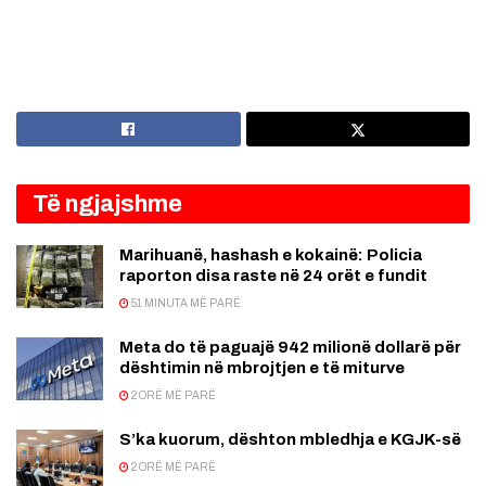
Të ngjajshme
Marihuanë, hashash e kokainë: Policia
raporton disa raste në 24 orët e fundit
51 MINUTA MË PARË
Meta do të paguajë 942 milionë dollarë për
dështimin në mbrojtjen e të miturve
2 ORË MË PARË
S’ka kuorum, dështon mbledhja e KGJK-së
2 ORË MË PARË