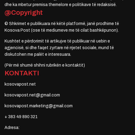
dhe ka mbetur premisa themelore e politikave të redaksisë.
@Copyright
© Shkrimet e publikuara në këtë platformë, janë prodhime të
Kosova Post (ose të mediumeve me të cilat bashkëpunon).
Kushtet e përdorimit të artikujve të publikuar në uebin e
agjencisë, si dhe faqet zyrtare në rrjetet sociale, mund të
diskutohen me palët e interesuara.
(Për më shumë shihni rubrikën e kontaktit)
KONTAKTI
kosovapost.net
kosovapost.net@gmail.com
kosovapost.marketing@gmail.com
+ 383 49 890 321
Adresa: