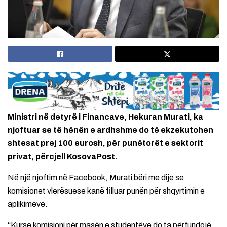
Ministri në detyrë i Financave, Hekuran Murati, ka
njoftuar se të hënën e ardhshme do të ekzekutohen
shtesat prej 100 eurosh, për punëtorët e sektorit
privat, përcjell KosovaPost.
Në një njoftim në Facebook, Murati bëri me dije se
komisionet vlerësuese kanë filluar punën për shqyrtimin e
aplikimeve.
“Kurse komisioni për masën e studentëve do ta përfundojë