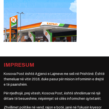
IMPRESUM
Kosova Post është Agjenci e Lajmeve me seli në Prishtinë. Është
themeluar në vitin 2016, duke pasur për mision informimin e drejtë
e të paanshëm.
Për rrjedhojë, prej vitesh, Kosova Post, është shndërruar në një
dritare të besueshme, nëpërmjet së cilës informohen qytetarët.
Zhvillimet politike në vend, rajon e botë, janë në fokusin kryesor