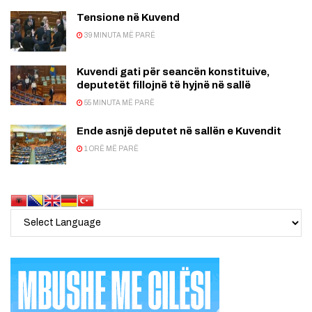
Tensione në Kuvend
39 MINUTA MË PARË
Kuvendi gati për seancën konstituive,
deputetët fillojnë të hyjnë në sallë
55 MINUTA MË PARË
Ende asnjë deputet në sallën e Kuvendit
1 ORË MË PARË