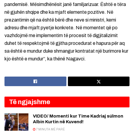
pandemisë. Mësimdhënësit janë familjarizuar. Është e tëra
në gjuhën shqipe dhe ka mjaft elemente pozitive. Në
prezantimin që na është bërë dhe neve si ministri, kemi
adresu dhe mjaft pyetje konkrete. Në momentet që po
vazhdojmë me implementim të procesit të digjitalizimit
duhet të respektojmë të gjitha procedurat e hapura për aq
sa është e mundur duke shmangur kontratat një burimore kur
kjo është e mundur”, ka thënë Nagavci.
Të ngjajshme
VIDEO/ Momenti kur Time Kadriaj súlmon
Albin Kurtin në Kuvend!
7 MINUTA MË PARË