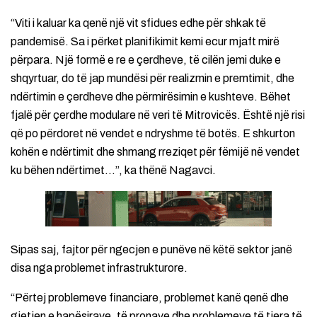
“Viti i kaluar ka qenë një vit sfidues edhe për shkak të
pandemisë. Sa i përket planifikimit kemi ecur mjaft mirë
përpara. Një formë e re e çerdheve, të cilën jemi duke e
shqyrtuar, do të jap mundësi për realizmin e premtimit, dhe
ndërtimin e çerdheve dhe përmirësimin e kushteve. Bëhet
fjalë për çerdhe modulare në veri të Mitrovicës. Është një risi
që po përdoret në vendet e ndryshme të botës. E shkurton
kohën e ndërtimit dhe shmang rreziqet për fëmijë në vendet
ku bëhen ndërtimet…”, ka thënë Nagavci.
Sipas saj, fajtor për ngecjen e punëve në këtë sektor janë
disa nga problemet infrastrukturore.
“Përtej problemeve financiare, problemet kanë qenë dhe
gjetjen e hapësirave, të pronave dhe problemeve të tjera të