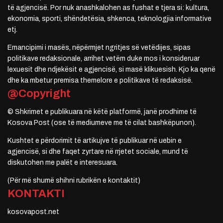
të agjencisë. Por nuk anashkalohen as fushat e tjera si: kultura,
ekonomia, sporti, shëndetësia, shkenca, teknologjia informative
etj.
Emancipimi i masës, nëpërmjet ngritjes së vetëdijes, sipas
politikave redaksionale, arrihet vetëm duke mos i konsideruar
lexuesit dhe ndjekësit e agjencisë, si masë klikuesish. Kjo ka qenë
dhe ka mbetur premisa themelore e politikave të redaksisë.
@Copyright
© Shkrimet e publikuara në këtë platformë, janë prodhime të
Kosova Post (ose të mediumeve me të cilat bashkëpunon).
Kushtet e përdorimit të artikujve të publikuar në uebin e
agjencisë, si dhe faqet zyrtare në rrjetet sociale, mund të
diskutohen me palët e interesuara.
(Për më shumë shihni rubrikën e kontaktit)
KONTAKTI
kosovapost.net