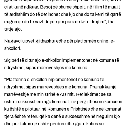
cilat kanë ndikuar. Besoj që shumë shpejt, në fillim të muajit
të ardhshëm do të definohet dhe kjo dhe do ta kemi të qartë
rrugën që do të vazhdojmë për para në këtë drejtim”, tha
tutje ajo.
Nagavci u pyet gjithashtu edhe për platformën online, e-
shkollori.
Siç bëri të ditur ajo e-shkollori implementohet në komuna të
ndryshme, sipas marrëveshjes me komuna.
“Platforma e-shkollori implementohet në komuna të
ndryshme, sipas marrëveshjes me komuna. Pra nuk ka një
marrëveshje me ministrinë e Arsimit. Reflektimet se sa
është i suksesshëm nga komunat, në përgjithësi në komunën
ku është e pilotuar, në Komunën e Prishtinës dhe në komunat
tjera është referu që ka qenë e suksesshme në rregullim kjo
dhe për faktin që është përdorë dhe gjatë kohës së