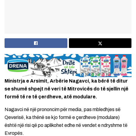
Ministrja e Arsimit, Arbërie Nagavci, ka bërë të ditur
se shumë shpejt në veri të Mitrovicës do të sjellin një
formë të re të çerdheve, atë modulare.
Nagavci në një prononcim për media, pas mbledhjes së
Qeverisë, ka thënë se kjo formë e çerdheve (modulare)
është një risi që po aplikohet edhe në vendet e ndryshme të
Evropës.