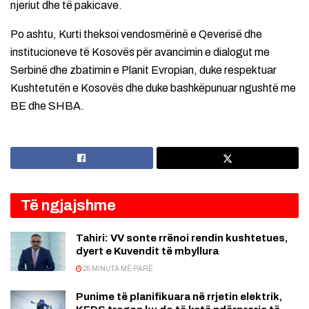
njeriut dhe të pakicave.
Po ashtu, Kurti theksoi vendosmërinë e Qeverisë dhe
institucioneve të Kosovës për avancimin e dialogut me
Serbinë dhe zbatimin e Planit Evropian, duke respektuar
Kushtetutën e Kosovës dhe duke bashkëpunuar ngushtë me
BE dhe SHBA.
Të ngjajshme
Tahiri: VV sonte rrënoi rendin kushtetues,
dyert e Kuvendit të mbyllura
25 MINUTA MË PARË
Punime të planifikuara në rrjetin elektrik,