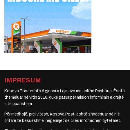
IMPRESUM
Kosova Post është Agjenci e Lajmeve me seli në Prishtinë. Është
themeluar në vitin 2016, duke pasur për mision informimin e drejtë
e të paanshëm.
Për rrjedhojë, prej vitesh, Kosova Post, është shndërruar në një
dritare të besueshme, nëpërmjet së cilës informohen qytetarët.