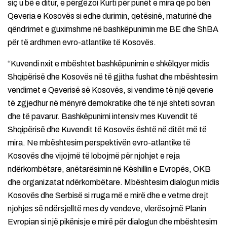
siç u bë e ditur, e përgëzoi Kurti për punët e mira që po bën
Qeveria e Kosovës si edhe durimin, qetësinë, maturinë dhe
qëndrimet e guximshme në bashkëpunimin me BE dhe ShBA
për të ardhmen evro-atlantike të Kosovës.
“Kuvendi nxit e mbështet bashkëpunimin e shkëlqyer midis
Shqipërisë dhe Kosovës në të gjitha fushat dhe mbështesim
vendimet e Qeverisë së Kosovës, si vendime të një qeverie
të zgjedhur në mënyrë demokratike dhe të një shteti sovran
dhe të pavarur. Bashkëpunimi intensiv mes Kuvendit të
Shqipërisë dhe Kuvendit të Kosovës është në ditët më të
mira. Ne mbështesim perspektivën evro-atlantike të
Kosovës dhe vijojmë të lobojmë për njohjet e reja
ndërkombëtare, anëtarësimin në Këshillin e Evropës, OKB
dhe organizatat ndërkombëtare. Mbështesim dialogun midis
Kosovës dhe Serbisë si rruga më e mirë dhe e vetme drejt
njohjes së ndërsjelltë mes dy vendeve, vlerësojmë Planin
Evropian si një pikënisje e mirë për dialogun dhe mbështesim