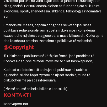
Zhvillimet politike në vend, rajon e botë, janë në fokusin kryesor
të agjencisë. Por nuk anashkalohen as fushat e tjera si: kultura,
ekonomia, sporti, shëndetësia, shkenca, teknologjia informative
etj.
Emancipimi i masës, nëpërmjet ngritjes së vetëdijes, sipas
politikave redaksionale, arrihet vetëm duke mos i konsideruar
lexuesit dhe ndjekësit e agjencisë, si masë klikuesish. Kjo ka qenë
dhe ka mbetur premisa themelore e politikave të redaksisë.
@Copyright
© Shkrimet e publikuara në këtë platformë, janë prodhime të
Kosova Post (ose të mediumeve me të cilat bashkëpunon).
Kushtet e përdorimit të artikujve të publikuar në uebin e
agjencisë, si dhe faqet zyrtare në rrjetet sociale, mund të
diskutohen me palët e interesuara.
(Për më shumë shihni rubrikën e kontaktit)
KONTAKTI
kosovapost.net