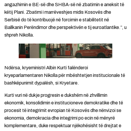
angazhimin e BE-së dhe SHBA-së në zbatimin e aneksit të
këtij Plani. Zbatimi i marrëveshjes midis Kosovës dhe
Serbisë do të kontribuojë në forcimin e stabilitetit në
Ballkanin Perëndimor dhe perspektivën e tij euroatlantike.”, u
shpreh Nikolla.
Ndërsa, kryeministri Albin Kurti falënderoi
kryeparlamentaren Nikolla për mbështetjen institucionale të
bashkëpunimit dypalësh, si Kryetare.
Kurti vuri në dukje progresin e dukshëm në zhvillimin
ekonomik, konsolidimin e institucioneve demokratike dhe të
procesit të integrimit evropian të Kosovës dhe nënvizoi se
ekonomia, demokracia dhe integrimi po ecin në mënyrë
komplementare, duke respektuar njëkohësisht të drejtat e