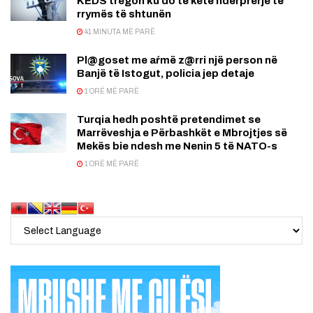
KEDS tregon ku do të ketë ndërprerje të
rrymës të shtunën
41 MINUTA MË PARË
Pl@goset me aŕmë z@rri një person në
Banjë të Istogut, policia jep detaje
1 ORË MË PARË
Turqia hedh poshtë pretendimet se
Marrëveshja e Përbashkët e Mbrojtjes së
Mekës bie ndesh me Nenin 5 të NATO-s
1 ORË MË PARË