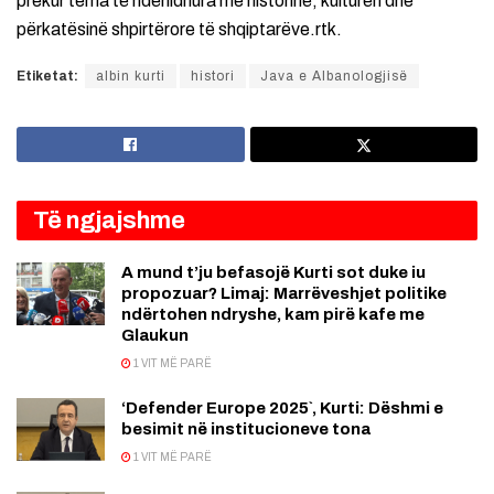
prekur tema të ndërlidhura me historinë, kulturën dhe
përkatësinë shpirtërore të shqiptarëve.rtk.
Etiketat:
albin kurti
histori
Java e Albanologjisë
Të ngjajshme
A mund t’ju befasojë Kurti sot duke iu
propozuar? Limaj: Marrëveshjet politike
ndërtohen ndryshe, kam pirë kafe me
Glaukun
1 VIT MË PARË
‘Defender Europe 2025`, Kurti: Dëshmi e
besimit në institucioneve tona
1 VIT MË PARË