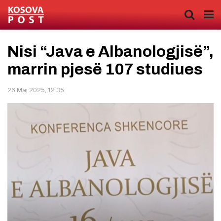
Nisi “Java e Albanologjisë”,
marrin pjesë 107 studiues
26 Maj 2025, 12:35