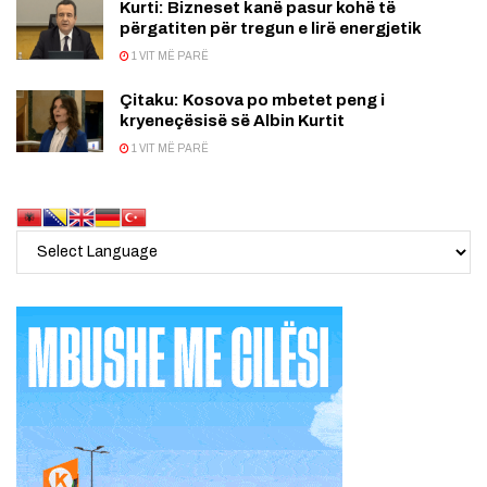
Kurti: Bizneset kanë pasur kohë të
përgatiten për tregun e lirë energjetik
1 VIT MË PARË
Çitaku: Kosova po mbetet peng i
kryeneçësisë së Albin Kurtit
1 VIT MË PARË