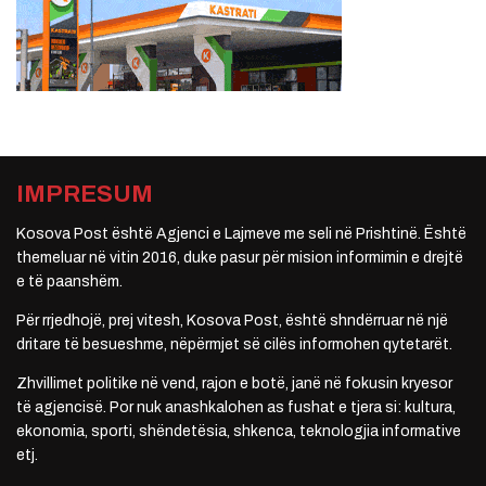
IMPRESUM
Kosova Post është Agjenci e Lajmeve me seli në Prishtinë. Është
themeluar në vitin 2016, duke pasur për mision informimin e drejtë
e të paanshëm.
Për rrjedhojë, prej vitesh, Kosova Post, është shndërruar në një
dritare të besueshme, nëpërmjet së cilës informohen qytetarët.
Zhvillimet politike në vend, rajon e botë, janë në fokusin kryesor
të agjencisë. Por nuk anashkalohen as fushat e tjera si: kultura,
ekonomia, sporti, shëndetësia, shkenca, teknologjia informative
etj.