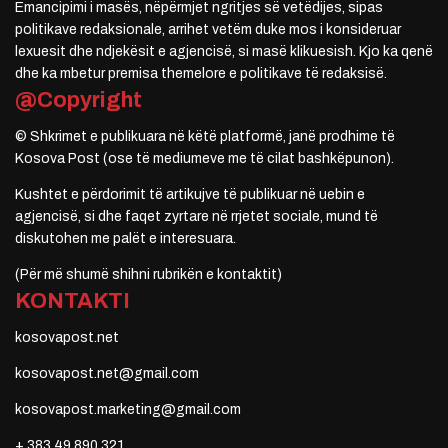
Emancipimi i masës, nëpërmjet ngritjes së vetëdijes, sipas
politikave redaksionale, arrihet vetëm duke mos i konsideruar
lexuesit dhe ndjekësit e agjencisë, si masë klikuesish. Kjo ka qenë
dhe ka mbetur premisa themelore e politikave të redaksisë.
@Copyright
© Shkrimet e publikuara në këtë platformë, janë prodhime të
Kosova Post (ose të mediumeve me të cilat bashkëpunon).
Kushtet e përdorimit të artikujve të publikuar në uebin e
agjencisë, si dhe faqet zyrtare në rrjetet sociale, mund të
diskutohen me palët e interesuara.
(Për më shumë shihni rubrikën e kontaktit)
KONTAKTI
kosovapost.net
kosovapost.net@gmail.com
kosovapost.marketing@gmail.com
+ 383 49 890 321