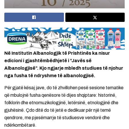
Në Institutin Albanologjik të Prishtinës ka nisur
edicioni i gjashtëmbëdhjetë i “Javës së
Albanologjisë”. Kjo ngjarje mbledh studiues të njohur
nga fusha të ndryshme të albanologjisë.
Për gjatë kësaj jave, do të zhvillohen pesë sesione tematike
që mbulojnë fusha qenësore të dijes shqiptare: historinë,
folklorin dhe etnomuzikologjinë, letërsinë, etnologjinë dhe
gjuhësinë. Çdo ditë do të jetë e dedikuar për një temë
qendrore, me pjesëmarrje të studiuesve vendorë dhe
ndërkombëtarë.