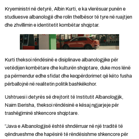
Kryeministri në detyrë, Albin Kurti, e ka vlerësuar punën e
studiuesve albanologë dhe rolin thelbësor të tyre në ruajtjen
dhe zhvillimin e identitetit kombëtar shqiptar.
Kurti theksoi rëndësinë e disiplinave albanologjike për
vetëdijen kombëtare dhe kulturën shqiptare, duke mos lënë
pa përmendur edhe sfidat dhe keqpërdorimet që këto fusha
përballojnë në realitetin politik bashkëkohor.
Ushtruesi i detyrës së drejtorit të Institutit Albanologjik,
Naim Berisha, theksoi rëndësinë e kësaj ngjarjeje për
trashëgiminë shkencore shqiptare.
“Java e Albanologjisë është shndërruar në një traditë të
qëndrueshme dhe hapësirë të rëndësishme shkencore për