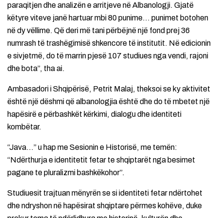
paraqitjen dhe analizën e arritjeve në Albanologji. Gjatë
këtyre viteve janë hartuar mbi 80 punime… punimet botohen
në dy vëllime. Që deri më tani përbëjnë një fond prej 36
numrash të trashëgimisë shkencore të institutit. Në edicionin
e sivjetmë, do të marrin pjesë 107 studiues nga vendi, rajoni
dhe bota”, tha ai.
Ambasadori i Shqipërisë, Petrit Malaj, theksoi se ky aktivitet
është një dëshmi që albanologjia është dhe do të mbetet një
hapësirë e përbashkët kërkimi, dialogu dhe identiteti
kombëtar.
“Java…” u hap me Sesionin e Historisë, me temën:
“Ndërthurja e identitetit fetar te shqiptarët nga besimet
pagane te pluralizmi bashkëkohor”.
Studiuesit trajtuan mënyrën se si identiteti fetar ndërtohet
dhe ndryshon në hapësirat shqiptare përmes kohëve, duke