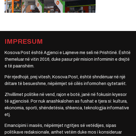
IMPRESUM
Kosova Post është Agjenci e Lajmeve me seli në Prishtinë. Është
themeluar në vitin 2016, duke pasur për mision informimin e drejtë
e të paanshëm.
Për rrjedhojë, prej vitesh, Kosova Post, është shndërruar në një
dritare të besueshme, nëpërmjet së cilës informohen qytetarët.
Zhvillimet politike në vend, rajon e botë, janë në fokusin kryesor
të agjencisë. Por nuk anashkalohen as fushat e tjera si: kultura,
ekonomia, sporti, shëndetësia, shkenca, teknologjia informative
etj.
Emancipimi i masës, nëpërmjet ngritjes së vetëdijes, sipas
politikave redaksionale, arrihet vetëm duke mos i konsideruar