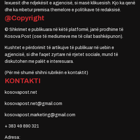
lexuesit dhe ndjekësit e agjencisë, si masë klikuesish. Kjo ka qenë
dhe ka mbetur premisa themelore e politikave të redaksisë.
@Copyright
© Shkrimet e publikuara në këtë platformë, janë prodhime të
Kosova Post (ose të mediumeve me të cilat bashkëpunon).
Kushtet e përdorimit të artikujve të publikuar në uebin e
agjencisë, si dhe faqet zyrtare në rrjetet sociale, mund të
diskutohen me palët e interesuara.
(Për më shumë shihni rubrikën e kontaktit)
KONTAKTI
kosovapost.net
kosovapost.net@gmail.com
kosovapost.marketing@gmail.com
+ 383 49 890 321
Adresa: