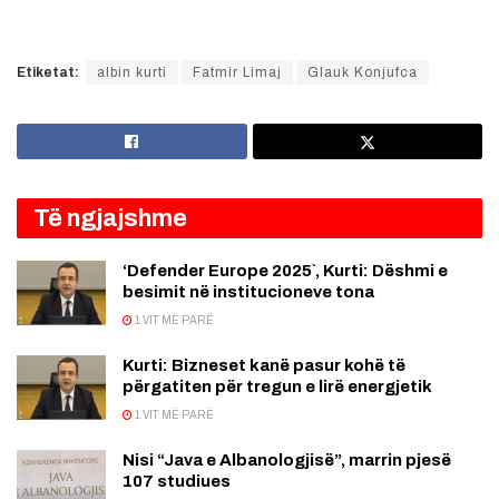
Etiketat:
albin kurti
Fatmir Limaj
Glauk Konjufca
Të ngjajshme
‘Defender Europe 2025`, Kurti: Dëshmi e
besimit në institucioneve tona
1 VIT MË PARË
Kurti: Bizneset kanë pasur kohë të
përgatiten për tregun e lirë energjetik
1 VIT MË PARË
Nisi “Java e Albanologjisë”, marrin pjesë
107 studiues