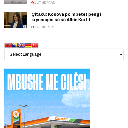
1 VIT MË PARË
Çitaku: Kosova po mbetet peng i
kryeneçësisë së Albin Kurtit
1 VIT MË PARË