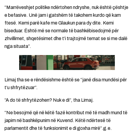
“Marrëveshjet politike ndërtohen ndryshe, nuk është çështje
e befasive. Unë jam i gatshëm të takohem kurdo që kam
ftesë. Kemi parë kafe me Glaukun para dy dite. Kemi
biseduar. Është më se normale të bashkëbisedojmë për
zhvillimet, shqetësimet dhe t’i trajtojmë temat se si me dalë
nga situata”.
Limaj tha se e rëndësishme është se “janë disa mundësi për
t’u shfrytëzuar”.
“A do të shfrytëzohen? Nuk e di”, tha Limaj.
“Ne besojmë që në këtë fazë kontribut më të madh mund të
japim në bashkëpunim në Kuvend. Këtë ndërtesë të
parlamentit dhe të funksionimit e di goxha mirë”.g.e.