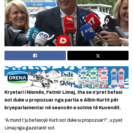
Kryetari i Nismës, Fatmir Limaj, tha se s’pret befasi
sot duke u propozuar nga partia e Albin Kurtit për
kryeparlamentar në seancën e sotme të Kuvendit.
“A mund t’ju befasojë Kurti sot duke iu propozuar?”, u pyet
Limaj nga gazetarët sot.