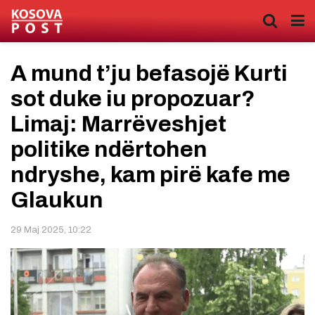
A mund t’ju befasojë Kurti
sot duke iu propozuar?
Limaj: Marrëveshjet
politike ndërtohen
ndryshe, kam pirë kafe me
Glaukun
29 Maj 2025, 10:22