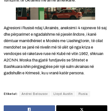
furnizimit të Ukrainës me armë amerikane.
Agresioni i Rusisë ndaj Ukrainës, aneksimi i 4 rajoneve të saj
dhe përparimet e ngadalshme në pjesën lindore, i kanë
dëmtuar marrëdhëniet e Moskës me Uashingtonin, të cilat
mendohet se janë në nivelin më të ulët që nga kriza e
vendosjes së raketave ruse në Kubë në vitin 1962, shkruan
A2CNN.Moska tha gjatë fundjavës se Shtetet e
Bashkuara ishin përgjegjëse për një sulm ukrainas në
gadishullin e Krimesë, ku u vranë katër persona.
Etiketat:
Andrei Belousov
Lloyd Austin
Rusia