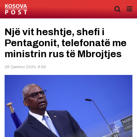
Një vit heshtje, shefi i
Pentagonit, telefonatë me
ministrin rus të Mbrojtjes
26 Qershor 2024, 9:59