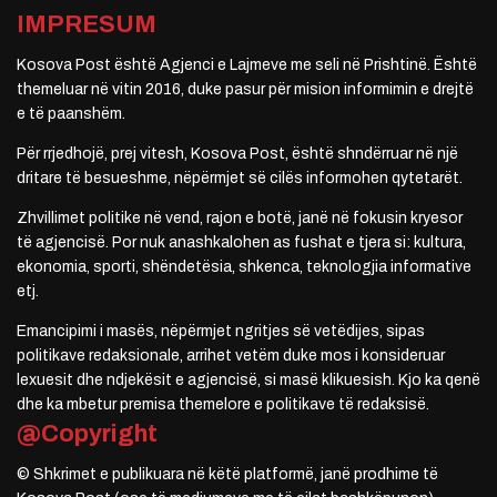
IMPRESUM
Kosova Post është Agjenci e Lajmeve me seli në Prishtinë. Është
themeluar në vitin 2016, duke pasur për mision informimin e drejtë
e të paanshëm.
Për rrjedhojë, prej vitesh, Kosova Post, është shndërruar në një
dritare të besueshme, nëpërmjet së cilës informohen qytetarët.
Zhvillimet politike në vend, rajon e botë, janë në fokusin kryesor
të agjencisë. Por nuk anashkalohen as fushat e tjera si: kultura,
ekonomia, sporti, shëndetësia, shkenca, teknologjia informative
etj.
Emancipimi i masës, nëpërmjet ngritjes së vetëdijes, sipas
politikave redaksionale, arrihet vetëm duke mos i konsideruar
lexuesit dhe ndjekësit e agjencisë, si masë klikuesish. Kjo ka qenë
dhe ka mbetur premisa themelore e politikave të redaksisë.
@Copyright
© Shkrimet e publikuara në këtë platformë, janë prodhime të