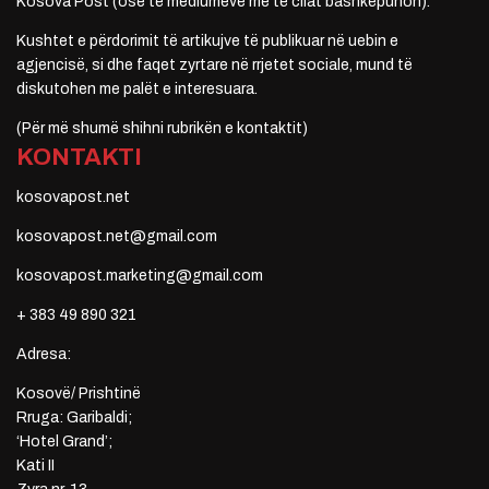
Kosova Post (ose të mediumeve me të cilat bashkëpunon).
Kushtet e përdorimit të artikujve të publikuar në uebin e
agjencisë, si dhe faqet zyrtare në rrjetet sociale, mund të
diskutohen me palët e interesuara.
(Për më shumë shihni rubrikën e kontaktit)
KONTAKTI
kosovapost.net
kosovapost.net@gmail.com
kosovapost.marketing@gmail.com
+ 383 49 890 321
Adresa:
Kosovë/ Prishtinë
Rruga: Garibaldi;
‘Hotel Grand’;
Kati II