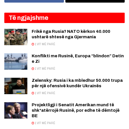
Të ngjajshme
Frikë nga Rusia? NATO kërkon 40.000
ushtarë shtesë nga Gjermania
1 VIT MË PARË
Konflikti me Rusinë, Europa “blindon” Detin
e Zi
1 VIT MË PARË
Zelensky: Rusia i ka mbledhur 50.000 trupa
për një ofensivë kundër Ukrainës
1 VIT MË PARË
Projektligji i Senatit Amerikan mund të
shk*atërrojë Rusinë, por edhe të dëmtojë
BE
1 VIT MË PARË