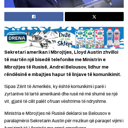
Sekretari amerikan i Mbrojtjes, Lloyd Austin zhvilloi
të martën një bisedë telefonike me Ministrin e
Mbrojtjes të Rusisë, Andrei Belousov, lidhur me
rëndësinë e mbajtjes hapur të linjave të komunikimit.
Sipas Zërit të Amerikës, ky është komunikimi i parë i
zyrtarëve të lartë amerikanë dhe rusë në më shumë se një
vit, gjatë të cilit palët ofruan vështrime të ndryshme.
Ministria e Mbrojtjes në Rusisë deklaroi se Belousov e
paralajmëroi Sekretarin Austin për rrezikun që paraqet vijimi i