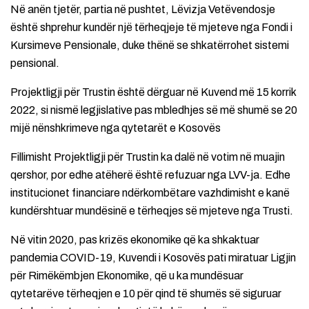
Në anën tjetër, partia në pushtet, Lëvizja Vetëvendosje
është shprehur kundër një tërheqjeje të mjeteve nga Fondi i
Kursimeve Pensionale, duke thënë se shkatërrohet sistemi
pensional.
Projektligji për Trustin është dërguar në Kuvend më 15 korrik
2022, si nismë legjislative pas mbledhjes së më shumë se 20
mijë nënshkrimeve nga qytetarët e Kosovës
Fillimisht Projektligji për Trustin ka dalë në votim në muajin
qershor, por edhe atëherë është refuzuar nga LVV-ja. Edhe
institucionet financiare ndërkombëtare vazhdimisht e kanë
kundërshtuar mundësinë e tërheqjes së mjeteve nga Trusti.
Në vitin 2020, pas krizës ekonomike që ka shkaktuar
pandemia COVID-19, Kuvendi i Kosovës pati miratuar Ligjin
për Rimëkëmbjen Ekonomike, që u ka mundësuar
qytetarëve tërheqjen e 10 për qind të shumës së siguruar