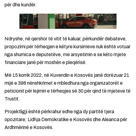
për dhe kundër.
Ndryshe, në qershor të vitit të kaluar, përkundër debateve,
propozimi për tërheqjen e këtyre kursimeve nuk është votuar
nga shumica e deputetëve, me arsyetimin e se këto mjete
financiare janë për moshën e pleqërisë.
Më 15 korrik 2022, në Kuvendin e Kosovës janë dorëzuar 21
mijë e 398 nënshkrimet e mbledhura nga organizatorët e
peticionit për lejimin e tërheqjes së 30 për qind të mjeteve të
Trustit.
Projektligji është përkrahur edhe nga dy partitë tjera
opozitare; Lidhja Demokratike e Kosovës dhe Aleanca për
Ardhmërinë e Kosovës.