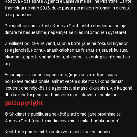
Kosova Post është Agjenci e Lajmeve me seli në Prishtinë. Është
themeluar në vitin 2016, duke pasur për mision informimin e drejtë
e të paanshëm.
Për rrjedhojë, prej vitesh, Kosova Post, është shndërruar në një
dritare të besueshme, nëpërmjet së cilës informohen qytetarët.
Zhvillimet politike në vend, rajon e botë, janë në fokusin kryesor
të agjencisë. Por nuk anashkalohen as fushat e tjera si: kultura,
ekonomia, sporti, shëndetësia, shkenca, teknologjia informative
etj.
Emancipimi i masës, nëpërmjet ngritjes së vetëdijes, sipas
politikave redaksionale, arrihet vetëm duke mos i konsideruar
lexuesit dhe ndjekësit e agjencisë, si masë klikuesish. Kjo ka qenë
dhe ka mbetur premisa themelore e politikave të redaksisë.
@Copyright
© Shkrimet e publikuara në këtë platformë, janë prodhime të
Kosova Post (ose të mediumeve me të cilat bashkëpunon).
Kushtet e përdorimit të artikujve të publikuar në uebin e