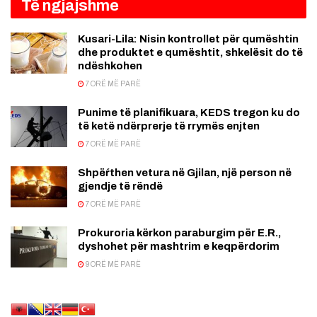
Të ngjajshme
Kusari-Lila: Nisin kontrollet për qumështin
dhe produktet e qumështit, shkelësit do të
ndëshkohen
7 ORË MË PARË
Punime të planifikuara, KEDS tregon ku do
të ketë ndërprerje të rrymës enjten
7 ORË MË PARË
Shpëŕthen vetura në Gjilan, një person në
gjendje të rëndë
7 ORË MË PARË
Prokuroria kërkon paraburgim për E.R.,
dyshohet për mashtrim e keqpërdorim
9 ORË MË PARË