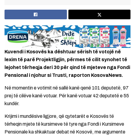
Kuvendi i Kosovës ka dështuar sërish të votojë në
lexim të parë Projektligjin, përmes të cilit synohet të
lejohet tërheqja deri 30 për qind të mjeteve nga Fondi
Pensional i njohur si Trusti, raporton KosovaNews.
Në momentin e votimit në sallë kanë qenë 101 deputetë, 97
prej të cilëve kanë votuar. Për kanë votuar 42 deputetë e 55
kundër.
Krijimi i mundësive ligjore, që qytetarët e Kosovës të
tërheqin mjete të kursimeve të tyre nga Fondi i Kursimeve
Pensionale ka shkaktuar debat në Kosovë, me argumente