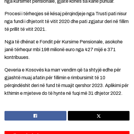
nga kursimet pensionale, gjatë kohës sa kanë punuar.
Procesi i tërheqjes së kësaj përqindjeje nga Trusti pati nisur
nga fundi i dhjetorit të vitit 2020 dhe pati zgjatur deri në fillim
të prillit të vitit 2021.
Nga të dhënat e Fondit për Kursime Pensionale, asokohe
janë tërhequr mbi 198 milionë euro nga 427 mijë e 371
kontribuues.
Qeveria e Kosovës ka marr vendim që ta shtyjë edhe për
gjashtë muaj afatin për fillimin e rimbursimit të 10
përqindëshit deri në fund të muajit qershor 2023. Aplikimi për
kthimin e mjeteve do të hynte në fuqi më 31 dhjetor 2022.