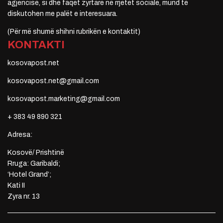
agjencisë, si dhe faqet zyrtare në rrjetet sociale, mund të
diskutohen me palët e interesuara.
(Për më shumë shihni rubrikën e kontaktit)
KONTAKTI
kosovapost.net
kosovapost.net@gmail.com
kosovapost.marketing@gmail.com
+ 383 49 890 321
Adresa:
Kosovë/ Prishtinë
Rruga: Garibaldi;
‘Hotel Grand’;
Kati II
Zyra nr. 13