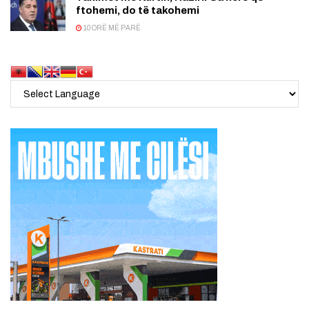
ftohemi, do të takohemi
10 ORË MË PARË