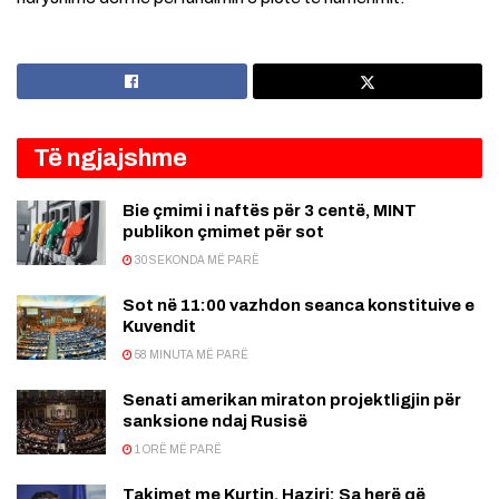
Të ngjajshme
Bie çmimi i naftës për 3 centë, MINT
publikon çmimet për sot
30 SEKONDA MË PARË
Sot në 11:00 vazhdon seanca konstituive e
Kuvendit
58 MINUTA MË PARË
Senati amerikan miraton projektligjin për
sanksione ndaj Rusisë
1 ORË MË PARË
Takimet me Kurtin, Haziri: Sa herë që