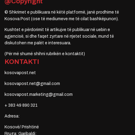
@Copyright
© Shkrimet e publikuara në këtë platformë, janë prodhime të
Kosova Post (ose të mediumeve me të cilat bashkëpunon).
Kushtet e përdorimit të artikujve të publikuar në uebin e
agjencisë, si dhe faqet zyrtare në rrjetet sociale, mund të
diskutohen me palët e interesuara.
(Për më shumë shihni rubrikën e kontaktit)
KONTAKTI
kosovapost.net
kosovapost.net@gmail.com
kosovapost.marketing@gmail.com
+ 383 49 890 321
Adresa:
Kosovë/ Prishtinë
Rruga: Garibaldi;