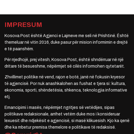
IMPRESUM
Kosova Post është Agjenci e Lajmeve me seli në Prishtinë. Është
themeluar në vitin 2016, duke pasur për mision informimin e drejtë
e të paanshëm.
Për rrjedhojë, prej vitesh, Kosova Post, është shndërruar në një
dritare të besueshme, nëpërmjet së cilës informohen qytetarët.
Zhvillimet politike në vend, rajon e botë, janë në fokusin kryesor
të agjencisë. Por nuk anashkalohen as fushat e tjera si: kultura,
ekonomia, sporti, shëndetësia, shkenca, teknologjia informative
etj.
Emancipimi i masës, nëpërmjet ngritjes së vetëdijes, sipas
politikave redaksionale, arrihet vetëm duke mos i konsideruar
lexuesit dhe ndjekësit e agjencisë, si masë klikuesish. Kjo ka qenë
dhe ka mbetur premisa themelore e politikave të redaksisë.