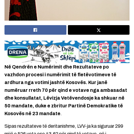
Në Qendrën e Numërimit dhe Rezultateve po
vazhdon procesi i numërimit të fletëvotimeve të
ardhura nga votimi jashtë Kosovës. Kur janë
numëruar rreth 70 për qind e votave nga ambasadat
dhe konsullatat, Lëvizja Vetëvendosje ka shkuar në
50 mandate, duke e zbritur Partinë Demokratike të
Kosovës në 23 mandate
.
Sipas rezultateve të deritanishme, LVV-ja ka siguruar 299
mijë e 526 vota ose 43.62 për qind të votave, që i