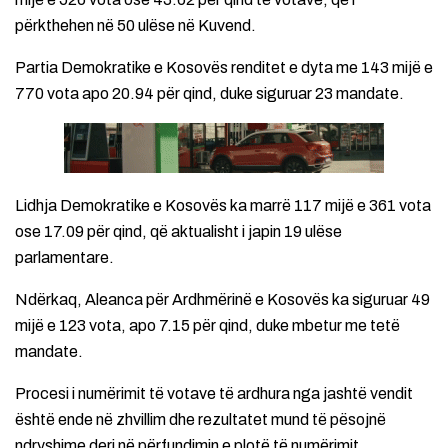
përkthehen në 50 ulëse në Kuvend.
Partia Demokratike e Kosovës renditet e dyta me 143 mijë e
770 vota apo 20.94 për qind, duke siguruar 23 mandate.
Lidhja Demokratike e Kosovës ka marrë 117 mijë e 361 vota
ose 17.09 për qind, që aktualisht i japin 19 ulëse
parlamentare.
Ndërkaq, Aleanca për Ardhmërinë e Kosovës ka siguruar 49
mijë e 123 vota, apo 7.15 për qind, duke mbetur me tetë
mandate.
Procesi i numërimit të votave të ardhura nga jashtë vendit
është ende në zhvillim dhe rezultatet mund të pësojnë
ndryshime deri në përfundimin e plotë të numërimit.