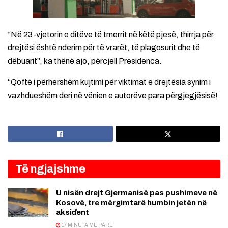
“Në 23-vjetorin e ditëve të tmerrit në këtë pjesë, thirrja për
drejtësi është nderim për të vrarët, të plagosurit dhe të
dëbuarit”, ka thënë ajo, përcjell Presidenca.
“Qoftë i përhershëm kujtimi për viktimat e drejtësia synim i
vazhdueshëm deri në vënien e autorëve para përgjegjësisë!
Të ngjajshme
U nisën drejt Gjermanisë pas pushimeve në
Kosovë, tre mërgimtarë humbin jetën në
aksiďent
17 MINUTA MË PARË