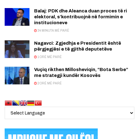
Balaj: PDK dhe Aleanca duan proces të ri
elektoral, s’kontribuojnë në formimin e
institucioneve
34 MINUTA MË PARË
Nagavci: Zgjedhja e Presidentit është
përgjegjësi e të gjithë deputetëve
1 ORË MË PARË
Vuçiq rikthen Millosheviqin, “Bota Serbe”
me strategji kundër Kosovës
2 ORË MË PARË