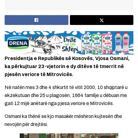
Presidentja e Republikës së Kosovës, Vjosa Osmani,
ka përkujtuar 23-vjetorin e dy ditëve të tmerrit në
pjesën veriore të Mitrovicës.
Në natën mes 3 dhe 4 shkurtit të vitit 2000, 10 shqiptarë u
ekzekutuan dhe 25 u plagosën, 1664 familje u dëbuan me
gati 12 mijë anëtarë nga pjesa veriore e Mitrovicës.
Osmani ka thënë se kjo masakër mëshiron kujtesën dhe
nevojën për drejtësi.