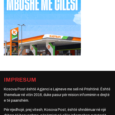
IMPRESUM
Kosova Post është Agjenci e Lajmeve me seli në Prishtinë. Është
themeluar në vitin 2016, duke pasur për mision informimin e drejtë
e të paanshëm.
Për rrjedhojë, prej vitesh, Kosova Post, është shndërruar në një