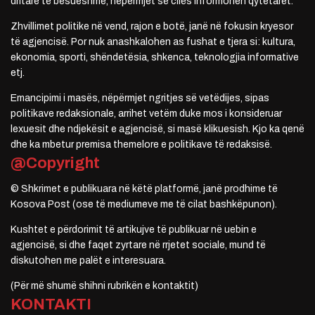
dritare të besueshme, nëpërmjet së cilës informohen qytetarët.
Zhvillimet politike në vend, rajon e botë, janë në fokusin kryesor
të agjencisë. Por nuk anashkalohen as fushat e tjera si: kultura,
ekonomia, sporti, shëndetësia, shkenca, teknologjia informative
etj.
Emancipimi i masës, nëpërmjet ngritjes së vetëdijes, sipas
politikave redaksionale, arrihet vetëm duke mos i konsideruar
lexuesit dhe ndjekësit e agjencisë, si masë klikuesish. Kjo ka qenë
dhe ka mbetur premisa themelore e politikave të redaksisë.
@Copyright
© Shkrimet e publikuara në këtë platformë, janë prodhime të
Kosova Post (ose të mediumeve me të cilat bashkëpunon).
Kushtet e përdorimit të artikujve të publikuar në uebin e
agjencisë, si dhe faqet zyrtare në rrjetet sociale, mund të
diskutohen me palët e interesuara.
(Për më shumë shihni rubrikën e kontaktit)
KONTAKTI