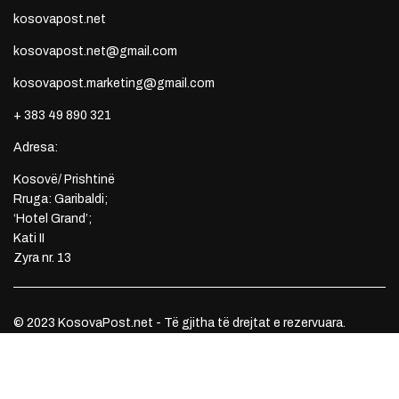
kosovapost.net
kosovapost.net@gmail.com
kosovapost.marketing@gmail.com
+ 383 49 890 321
Adresa:
Kosovë/ Prishtinë
Rruga: Garibaldi;
‘Hotel Grand’;
Kati II
Zyra nr. 13
© 2023 KosovaPost.net - Të gjitha të drejtat e rezervuara.