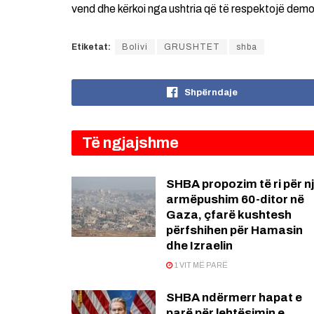
vend dhe kërkoi nga ushtria që të respektojë dem
Etiketat:
Bolivi
GRUSHTET
shba
Shpërndaje
Të ngjajshme
SHBA propozim të ri për n
armëpushim 60-ditor në
Gaza, çfarë kushtesh
përfshihen për Hamasin
dhe Izraelin
1 VIT MË PARË
SHBA ndërmerr hapat e
parë për lehtësimin e