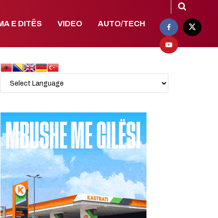
MA E DITËS
VIDEO
AUTO/TECH