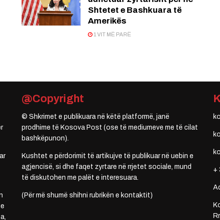
Shtetet e Bashkuara të
Amerikës
1 VIT MË PARË
@Copyright
© Shkrimet e publikuara në këtë platformë, janë
k
r
prodhime të Kosova Post (ose të mediumeve me të cilat
k
bashkëpunon).
k
ar
Kushtet e përdorimit të artikujve të publikuar në uebin e
agjencisë, si dhe faqet zyrtare në rrjetet sociale, mund
+ 
të diskutohen me palët e interesuara.
A
n
(Për më shumë shihni rubrikën e kontaktit)
Ko
 e
Rr
a,