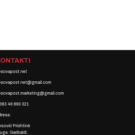
KONTAKTI
osovapost.net
osovapost.net@gmail.com
osovapost.marketing@gmail.com
383 49 890 321
dresa:
sovë/ Prishtinë
uga: Garibaldi;