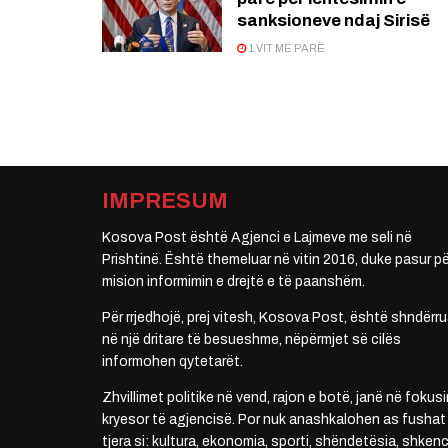
sanksioneve ndaj Sirisë
1 VIT MË PARË
IMPRESUM
Kosova Post është Agjenci e Lajmeve me seli në
Prishtinë. Është themeluar në vitin 2016, duke pasur pë
mision informimin e drejtë e të paanshëm.
Për rrjedhojë, prej vitesh, Kosova Post, është shndërru
në një dritare të besueshme, nëpërmjet së cilës
informohen qytetarët.
Zhvillimet politike në vend, rajon e botë, janë në fokusi
kryesor të agjencisë. Por nuk anashkalohen as fushat
tjera si: kultura, ekonomia, sporti, shëndetësia, shkenc