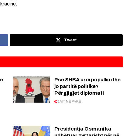
okracinë.
Tweet
jë
Pse SHBA uroi popullin dhe
jo partitë politike?
Përgjigjet diplomati
1 VIT MË PARË
Presidentja Osmani ka
udhëtuar zyrtarisht për në