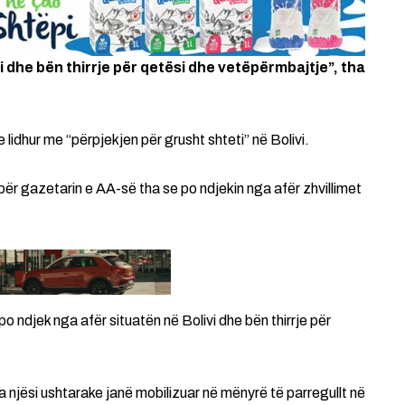
i dhe bën thirrje për qetësi dhe vetëpërmbajtje”, tha
lidhur me “përpjekjen për grusht shteti” në Bolivi.
ër gazetarin e AA-së tha se po ndjekin nga afër zhvillimet
po ndjek nga afër situatën në Bolivi dhe bën thirrje për
sa njësi ushtarake janë mobilizuar në mënyrë të parregullt në