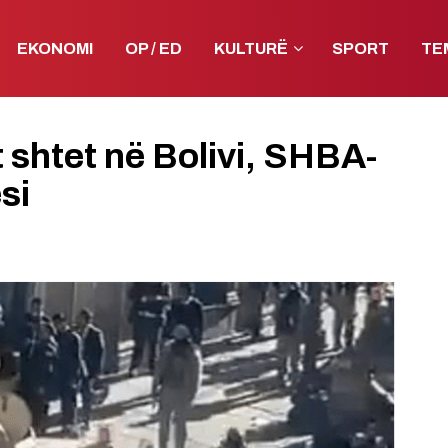
EKONOMI
OP / ED
KULTURË
SPORT
TE
 shtet në Bolivi, SHBA-
si