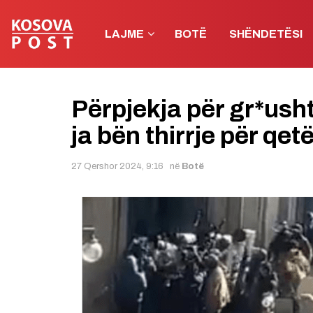
LAJME
BOTË
SHËNDETËSI
Përpjekja për gr*usht
ja bën thirrje për qetë
27 Qershor 2024, 9:16
në
Botë