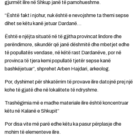
gjurmët ilire në Shkup janë të pamohueshme.
“Është fakt i njohur, nuk është e nevojshme ta themi sepse
dihet se këtu kanë jetuar Dardanë…
Është e njëjta situatë në të gjitha provincat lindore dhe
perëndimore, sikundër që janë dëshmitë dhe mbetjet edhe
të popullatës vendase, në këtë rast Dardanëve, por në
provinca të tjera kemi popullatë tjetër sepse kanë
bashkëjetuar”, shprehet Arben Hajdari, arkeolog.
Por, dyshimet për shkatërrim të provave ilire datojnë prej një
kohe të gjatë dhe në lokalitete të ndryshme.
Trashëgimia më e madhe materiale ilire është koncentruar
këtu në Kalanë e Shkupit”
Por disa vite më parë edhe këtu ka pasur përplasje dhe
mohim të elementeve ilire.