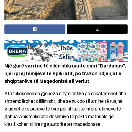
Një gurë varri në të cilën shkruante emri “Dardanus”,
njëri prej fëmijëve të Epikratit, po trazon ndjenjat e
shqiptarëve të Maqedonisë së Veriut.
Ata frikësohen se gjeneza e tyre antike po shkatërrohet dhe
shtrembërohet qëllimisht, dhe se nuk do të arrijnë të ruajnë
gjurmët e të parëve të tyre për shkak të interpretimeve të
gabuara historike dhe dëshmive të pakta materiale që
klasifikohen si ilire nga autoritetet maqedonase.