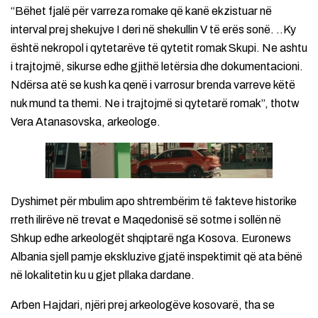
“Bëhet fjalë për varreza romake që kanë ekzistuar në
interval prej shekujve I deri në shekullin V të erës sonë. ..Ky
është nekropol i qytetarëve të qytetit romak Skupi. Ne ashtu
i trajtojmë, sikurse edhe gjithë letërsia dhe dokumentacioni.
Ndërsa atë se kush ka qenë i varrosur brenda varreve këtë
nuk mund ta themi. Ne i trajtojmë si qytetarë romak”, thotw
Vera Atanasovska, arkeologe.
Dyshimet për mbulim apo shtrembërim të fakteve historike
rreth ilirëve në trevat e Maqedonisë së sotme i sollën në
Shkup edhe arkeologët shqiptarë nga Kosova. Euronews
Albania sjell pamje ekskluzive gjatë inspektimit që ata bënë
në lokalitetin ku u gjet pllaka dardane.
Arben Hajdari, njëri prej arkeologëve kosovarë, tha se