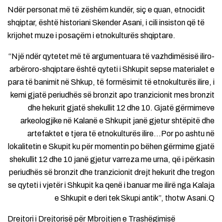
Ndër personat më të zëshëm kundër, siç e quan, etnocidit
shqiptar, është historiani Skender Asani, i cili insiston që të
krijohet muze i posaçëm i etnokulturës shqiptare.
“Një ndër qytetet më të argumentuara të vazhdimësisë iliro-
arbëroro-shqiptare është qyteti i Shkupit sepse materialet e
para të banimit në Shkup, të formësimit të etnokulturës ilire, i
kemi gjatë periudhës së bronzit apo tranzicionit mes bronzit
dhe hekurit gjatë shekullit 12 dhe 10. Gjatë gërmimeve
arkeologjike në Kalanë e Shkupit janë gjetur shtëpitë dhe
artefaktet e tjera të etnokulturës ilire…Por po ashtu në
lokalitetin e Skupit ku për momentin po bëhen gërmime gjatë
shekullit 12 dhe 10 janë gjetur varreza me urna, që i përkasin
periudhës së bronzit dhe tranzicionit drejt hekurit dhe tregon
se qyteti i vjetër i Shkupit ka qenë i banuar me ilirë nga Kalaja
e Shkupit e deri tek Skupi antik”, thotw Asani.Q
Drejtori i Drejtorisë për Mbrojtjen e Trashëgimisë