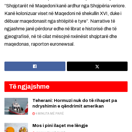
“Shqiptarët në Maqedoni kanë ardhur nga Shqipëria veriore.
Kanë kolonizuar viset në Maqedoni në shekullin XVI, duke i
dëbuar maqedonasit nga shtëpitë e tyre”. Narrative të
ngjashme janë përdorur edhe në librat e historisë dhe të
gjeografisë, në të cilat mësojnë nxënësit shqiptarë dhe
maqedonas, raporton euronewsal.
Të ngjajshme
Teherani: Hormuzi nuk do të rihapet pa
ndryshimin e qëndrimit amerikan
4 MINUTA MË PARË
Mos i pini ilaçet me lëngje