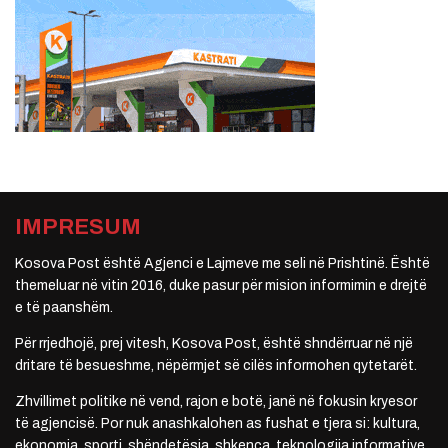
IMPRESUM
Kosova Post është Agjenci e Lajmeve me seli në Prishtinë. Është
themeluar në vitin 2016, duke pasur për mision informimin e drejtë
e të paanshëm.
Për rrjedhojë, prej vitesh, Kosova Post, është shndërruar në një
dritare të besueshme, nëpërmjet së cilës informohen qytetarët.
Zhvillimet politike në vend, rajon e botë, janë në fokusin kryesor
të agjencisë. Por nuk anashkalohen as fushat e tjera si: kultura,
ekonomia, sporti, shëndetësia, shkenca, teknologjia informative