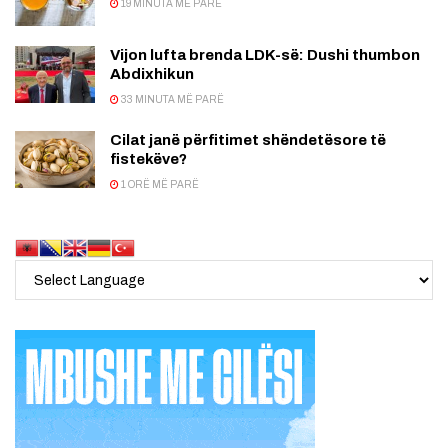
19 MINUTA MË PARË
Vijon lufta brenda LDK-së: Dushi thumbon
Abdixhikun
33 MINUTA MË PARË
Cilat janë përfitimet shëndetësore të
fistekëve?
1 ORË MË PARË