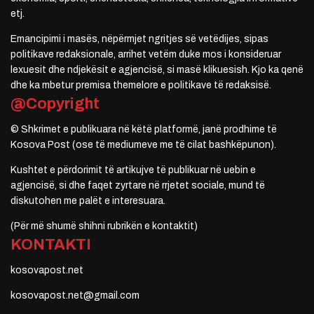
etj.
Emancipimi i masës, nëpërmjet ngritjes së vetëdijes, sipas
politikave redaksionale, arrihet vetëm duke mos i konsideruar
lexuesit dhe ndjekësit e agjencisë, si masë klikuesish. Kjo ka qenë
dhe ka mbetur premisa themelore e politikave të redaksisë.
@Copyright
© Shkrimet e publikuara në këtë platformë, janë prodhime të
Kosova Post (ose të mediumeve me të cilat bashkëpunon).
Kushtet e përdorimit të artikujve të publikuar në uebin e
agjencisë, si dhe faqet zyrtare në rrjetet sociale, mund të
diskutohen me palët e interesuara.
(Për më shumë shihni rubrikën e kontaktit)
KONTAKTI
kosovapost.net
kosovapost.net@gmail.com