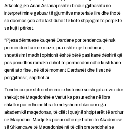
Arkeologjike Arian Asllanaj është i bindur gjithashtu në
interpretimin e gabuar të gjurmëve materiale ilire dhe thotë
se doemos çdo artefakt duhet të ketë shpjegim të përpiktë
se kujt i përket.
“Pjesa dërmuese ka qenë Dardane por tendenca që nuk
përmenden fare në muze, pra është një tendencë,
shqetësim i madh i opinionit është bërë pasi kanë dëshirë që
pos periudhës romake duhet të përmenden edhe kush kanë
qenë ato fise , në këtë moment Dardanët dhe fiset në
përgjithësi”, shprhet ai.
Tendencë për shtrembërimin e historisë së shqiptarëve ndër
shekujt në Maqedoninë e Veriut ka pasur edhe në libra
shkollor por edhe në libra të ndryshëm shkencor nga
akademikë maqedonas, të cilët i quajnë shqiptarët të ardhur
në Maqedoni. Madje ka pasur edhe një botim të Akademisë
së Shkencave të Maqedonisë në të cilin pretendohej se