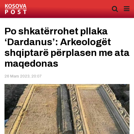
Po shkatërrohet pllaka
‘Dardanus’: Arkeologët
shqiptarë përplasen me ata
maqedonas
26 Mars 2023, 20:07