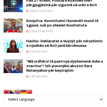
Pas 27 vitesh, Policia e Kosovës merr
përgjegjësinë për sigurinë në urën e Ibrit
19 MINUTA MË PARË
Konjufca: Konstituimi i Kuvendit mund të
zgjasë, nuk po shkelet Kushtetuta
22 MINUTA MË PARË
Haxhiu: Deklaratat e Vuçiqit për ndryshimin
e rrjedhës së Ibrit janë kërcënuese
2 ORË MË PARË
“Më urdhëroi të pastroja dyshemenë duke u
zvarritur”/ Ish-punonjësi akuzon Sara
Netanyahun për keqtrajtim
3 ORË MË PARË