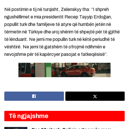
Në postimin e tij në turqisht, Zelenskyy tha: “I shpreh
ngushëllimet e mia presidentit Recep Tayyip Erdoğan,
popullit turk dhe familjeve të atyre që humbën jetën në
tërmetin në Türkiye dhe uroj shërim të shpejtë për të gjithë
të lënduarit. Ne jemi me popullin turk në këtë periudhë të
vështirë. Ne jemi të gatshëm të ofrojmë ndihmën e
nevojshme për të kapërcyer pasojat e fatkeqësisë”.
Të ngjajshme