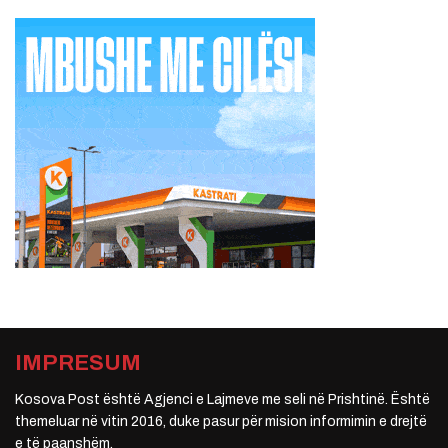
IMPRESUM
Kosova Post është Agjenci e Lajmeve me seli në Prishtinë. Është
themeluar në vitin 2016, duke pasur për mision informimin e drejtë
e të paanshëm.