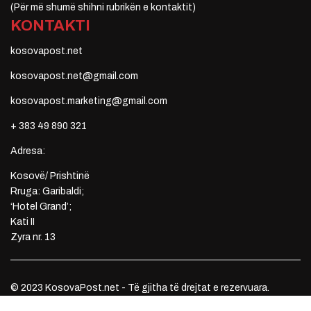
(Për më shumë shihni rubrikën e kontaktit)
KONTAKTI
kosovapost.net
kosovapost.net@gmail.com
kosovapost.marketing@gmail.com
+ 383 49 890 321
Adresa:
Kosovë/ Prishtinë
Rruga: Garibaldi;
‘Hotel Grand’;
Kati II
Zyra nr. 13
© 2023 KosovaPost.net - Të gjitha të drejtat e rezervuara.