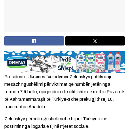
Presidenti i Ukrainës, Volodymyr Zelenskyy publikoi ​​një
mesazh ngushëllimi për viktimat që humbën jetën nga
tërmeti 7.4 ballë, epiqendra e të cilit ishte në rrethin Pazarcık
të Kahramanmaraşit të Türkiye-s dhe preku gjithsej 10,
transmeton Anadolu.
Zelenskyy përcolli ngushëllimet e tij për Türkiye-n në
postimin nga llogaria e tij në rrjetet sociale.