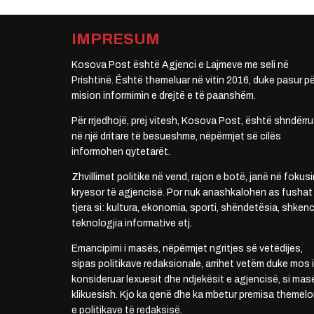
IMPRESUM
Kosova Post është Agjenci e Lajmeve me seli në
Prishtinë. Është themeluar në vitin 2016, duke pasur pë
mision informimin e drejtë e të paanshëm.
Për rrjedhojë, prej vitesh, Kosova Post, është shndërru
në një dritare të besueshme, nëpërmjet së cilës
informohen qytetarët.
Zhvillimet politike në vend, rajon e botë, janë në fokusi
kryesor të agjencisë. Por nuk anashkalohen as fushat
tjera si: kultura, ekonomia, sporti, shëndetësia, shkenc
teknologjia informative etj.
Emancipimi i masës, nëpërmjet ngritjes së vetëdijes,
sipas politikave redaksionale, arrihet vetëm duke mos i
konsideruar lexuesit dhe ndjekësit e agjencisë, si mas
klikuesish. Kjo ka qenë dhe ka mbetur premisa themelo
e politikave të redaksisë.