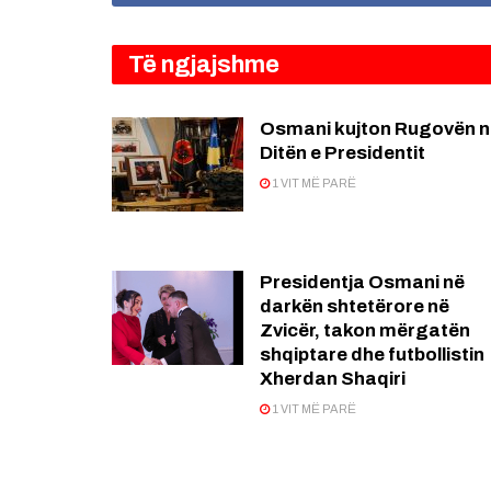
Të ngjajshme
Osmani kujton Rugovën n
Ditën e Presidentit
1 VIT MË PARË
Presidentja Osmani në
darkën shtetërore në
Zvicër, takon mërgatën
shqiptare dhe futbollistin
Xherdan Shaqiri
1 VIT MË PARË