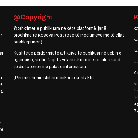
@Copyright
© Shkrimet e publikuara në këtë platformë, janë
k
r
prodhime të Kosova Post (ose të mediumeve me të cilat
k
bashkëpunon).
k
ar
Kushtet e përdorimit të artikujve të publikuar në uebin e
agjencisë, si dhe faqet zyrtare në rrjetet sociale, mund
+ 
të diskutohen me palët e interesuara.
A
n
(Për më shumë shihni rubrikën e kontaktit)
Ko
 e
Rr
a,
‘H
Ka
Zy
ë
re