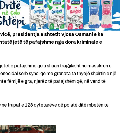
vicë, presidentja e shtetit Vjosa Osmani e ka
htatë jetë të pafajshme nga dora kriminale e
jetët e pafajshme që u shuan tragjikisht në masakrën e
jenocidal serb synoi që me granata ta thyejë shpirtin e një
ishte fëmijë e gra, njerëz të pafajshëm që, në vend të
 në trupat e 128 qytetarëve që po atë ditë mbetën të