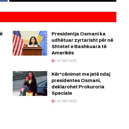
ë
Presidentja Osmani ka
udhëtuar zyrtarisht për në
Shtetet e Bashkuara të
Amerikës
1 VIT MË PARË
Kër*cënimet me jetë ndaj
presidentes Osmani,
deklarohet Prokuroria
Speciale
1 VIT MË PARË