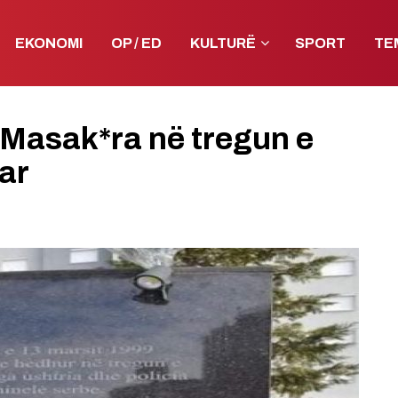
EKONOMI
OP / ED
KULTURË
SPORT
TE
 Masak*ra në tregun e
bar