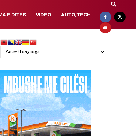
MA E DITËS
VIDEO
AUTO/TECH