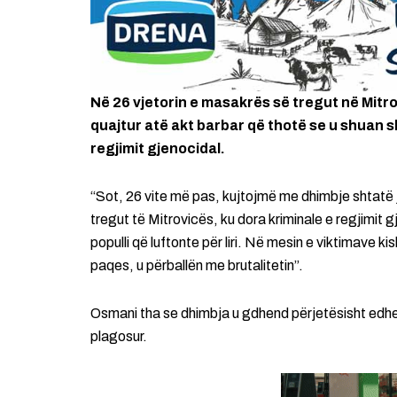
Në 26 vjetorin e masakrës së tregut në Mitro
quajtur atë akt barbar që thotë se u shuan s
regjimit gjenocidal.
“Sot, 26 vite më pas, kujtojmë me dhimbje shtatë 
tregut të Mitrovicës, ku dora kriminale e regjimit g
populli që luftonte për liri. Në mesin e viktimave k
paqes, u përballën me brutalitetin”.
Osmani tha se dhimbja u gdhend përjetësisht edhe
plagosur.