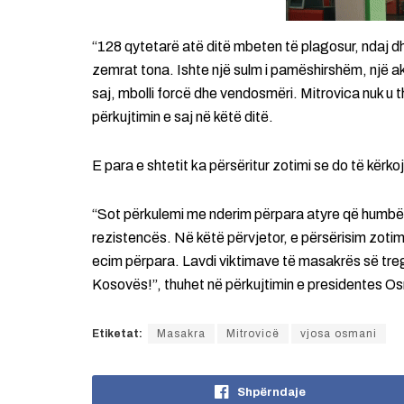
“128 qytetarë atë ditë mbeten të plagosur, ndaj d
zemrat tona. Ishte një sulm i pamëshirshëm, një akt
saj, mbolli forcë dhe vendosmëri. Mitrovica nuk u 
përkujtimin e saj në këtë ditë.
E para e shtetit ka përsëritur zotimi se do të kërkoj
“Sot përkulemi me nderim përpara atyre që humbën 
rezistencës. Në këtë përvjetor, e përsërisim zotim
ecim përpara. Lavdi viktimave të masakrës së tregut
Kosovës!”, thuhet në përkujtimin e presidentes O
Etiketat:
Masakra
Mitrovicë
vjosa osmani
Shpërndaje