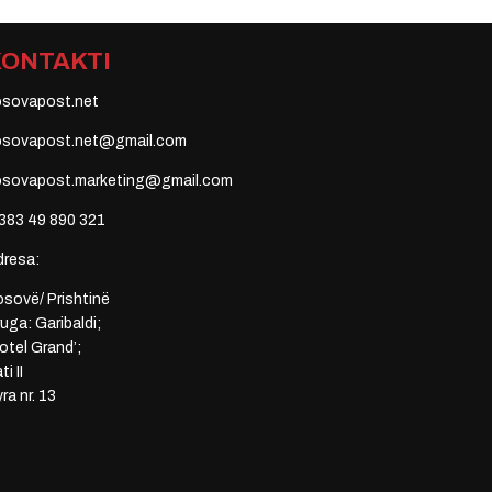
KONTAKTI
osovapost.net
osovapost.net@gmail.com
osovapost.marketing@gmail.com
383 49 890 321
dresa:
sovë/ Prishtinë
uga: Garibaldi;
otel Grand’;
ti II
ra nr. 13