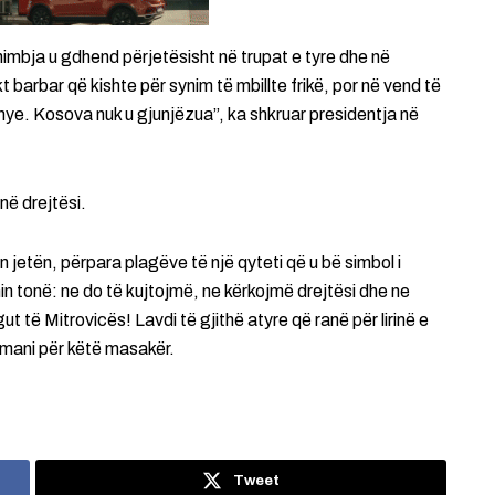
himbja u gdhend përjetësisht në trupat e tyre dhe në
 barbar që kishte për synim të mbillte frikë, por në vend të
thye. Kosova nuk u gjunjëzua”, ka shkruar presidentja në
në drejtësi.
jetën, përpara plagëve të një qyteti që u bë simbol i
in tonë: ne do të kujtojmë, ne kërkojmë drejtësi dhe ne
 të Mitrovicës! Lavdi të gjithë atyre që ranë për lirinë e
smani për këtë masakër.
Tweet