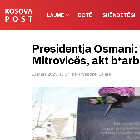
LAJME
BOTË
SHËNDETËSI
Presidentja Osmani:
Mitrovicës, akt b*ar
13 Mars 2025, 13:07
në
Kryesore
,
Lajme