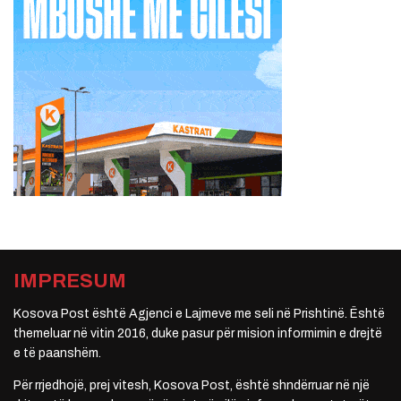
IMPRESUM
Kosova Post është Agjenci e Lajmeve me seli në Prishtinë. Është
themeluar në vitin 2016, duke pasur për mision informimin e drejtë
e të paanshëm.
Për rrjedhojë, prej vitesh, Kosova Post, është shndërruar në një