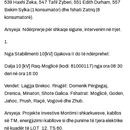
539 Haxhi Zeka, 547 Tafil Zyberi, 551 Edith Durham, 557
Bekim Sylka (1 konsumator) dhe fshati Zatriq (8
konsumatorë).
Arsyeja: Ndërprerje për shkaqe sigurie, intervenim në rrjet.
1.
Nga Stabilimenti 10[kV] Gjakova II do të ndërprehet:
Dalja 10 [kV] Raq-Moglicë (kodi: 81000117) nga ora 08:30
deri në ora 16:00
Vendet: Lagjja Brekoc. Rrugët: Domenik Përgegaj,
Drenica, Minatori, Shote Galica. Fshatrat: Moglicë, Goden,
Jahoc, Prush, Raçë, Vogovë dhe Zhub.
Arsyeja: Projekte Investive Montimi i shkarkuesve, kabllos
së TM, energjizimi i kabllove si dhe punime të tjera elektrike
në kuadër të LOT_12, TS 60.