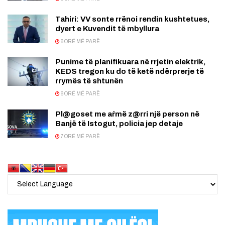
Tahiri: VV sonte rrënoi rendin kushtetues,
dyert e Kuvendit të mbyllura
6 ORË MË PARË
Punime të planifikuara në rrjetin elektrik,
KEDS tregon ku do të ketë ndërprerje të
rrymës të shtunën
6 ORË MË PARË
Pl@goset me aŕmë z@rri një person në
Banjë të Istogut, policia jep detaje
7 ORË MË PARË