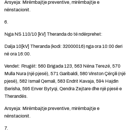
Arsyeja: Mirëmbajtje preventive, mirëmbajtje e
nënstacionit.
6.
Nga NS 110/10 [kV] Theranda do të ndërprehet:
Dalja 10[kV] Theranda (kodi: 32000016) nga ora 10:00 deri
në ora 16:00.
Vendet: Rrugët: 560 Brigada 123, 563 Nëna Terezë, 570
Mulla Nura (një pjesë), 571 Garibaldi, 580 Vinston Çërçili (një
pjesë), 582 Ismail Qemali, 583 Endrit Kavaja, 594 Hajdin
Berisha, 595 Enver Bytyqi, Qendra Zejtare dhe një pjesë e
Therandës.
Arsyeja: Mirëmbajtje preventive, mirëmbajtje e
nënstacionit.
7.