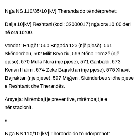
Nga NS 110/35/10 [kV] Theranda do të ndërprehet:
Dalja 10[kV] Reshtani (kodi: 32000017) nga ora 10:00 deri
në ora 16:00.
Vendet: Rrugët: 560 Brigada 123 (një pjesë), 561
Skënderbeu, 562 Milit Kryeziu, 563 Nëna Terezë (një
pjesë), 570 Mulla Nura (një pjesë), 571 Garibaldi, 573
Kenan Halimi, 574 Zekë Bajraktari (një pjesë), 575 Xhavit
Bajraktari (një pjesë), 597 Migjeni, Skënderbeu si dhe pjesë
e Reshtanit dhe Therandës.
Arsyeja: Mirëmbajtje preventive, mirëmbajtje e
nënstacionit.
8.
Nga NS 110/10 [kV] Theranda do të ndërprehet: