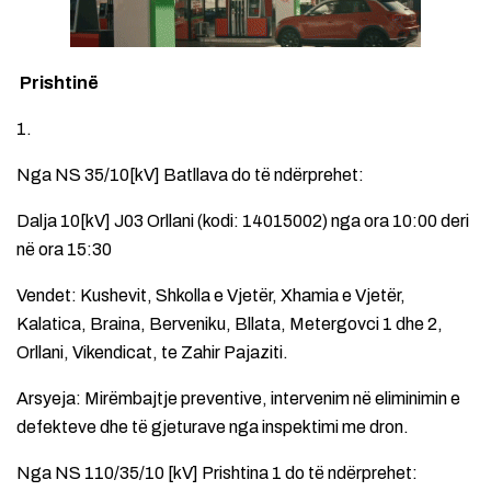
Prishtinë
1.
Nga NS 35/10[kV] Batllava do të ndërprehet:
Dalja 10[kV] J03 Orllani (kodi: 14015002) nga ora 10:00 deri
në ora 15:30
Vendet: Kushevit, Shkolla e Vjetër, Xhamia e Vjetër,
Kalatica, Braina, Berveniku, Bllata, Metergovci 1 dhe 2,
Orllani, Vikendicat, te Zahir Pajaziti.
Arsyeja: Mirëmbajtje preventive, intervenim në eliminimin e
defekteve dhe të gjeturave nga inspektimi me dron.
Nga NS 110/35/10 [kV] Prishtina 1 do të ndërprehet: