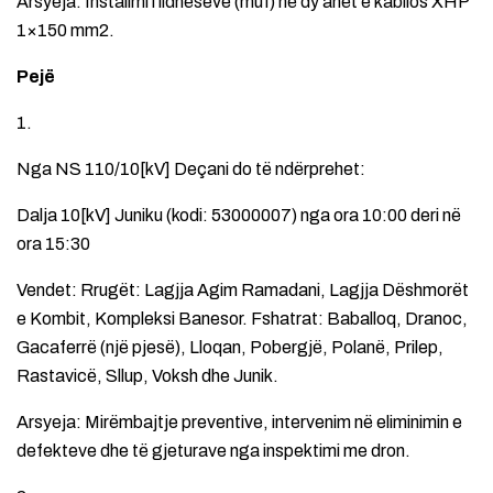
Arsyeja: Instalimi i lidhëseve (muf) në dy anët e kabllos XHP
1×150 mm2.
Pejë
1.
Nga NS 110/10[kV] Deçani do të ndërprehet:
Dalja 10[kV] Juniku (kodi: 53000007) nga ora 10:00 deri në
ora 15:30
Vendet: Rrugët: Lagjja Agim Ramadani, Lagjja Dëshmorët
e Kombit, Kompleksi Banesor. Fshatrat: Baballoq, Dranoc,
Gacaferrë (një pjesë), Lloqan, Pobergjë, Polanë, Prilep,
Rastavicë, Sllup, Voksh dhe Junik.
Arsyeja: Mirëmbajtje preventive, intervenim në eliminimin e
defekteve dhe të gjeturave nga inspektimi me dron.