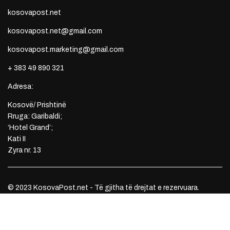
kosovapost.net
kosovapost.net@gmail.com
kosovapost.marketing@gmail.com
+ 383 49 890 321
Adresa:
Kosovë/ Prishtinë
Rruga: Garibaldi;
‘Hotel Grand’;
Kati II
Zyra nr. 13
© 2023 KosovaPost.net - Të gjitha të drejtat e rezervuara.