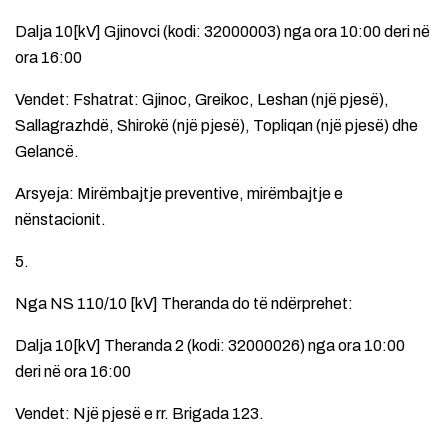
Dalja 10[kV] Gjinovci (kodi: 32000003) nga ora 10:00 deri në
ora 16:00
Vendet: Fshatrat: Gjinoc, Greikoc, Leshan (një pjesë),
Sallagrazhdë, Shirokë (një pjesë), Topliqan (një pjesë) dhe
Gelancë.
Arsyeja: Mirëmbajtje preventive, mirëmbajtje e
nënstacionit.
5.
Nga NS 110/10 [kV] Theranda do të ndërprehet:
Dalja 10[kV] Theranda 2 (kodi: 32000026) nga ora 10:00
deri në ora 16:00
Vendet: Një pjesë e rr. Brigada 123.