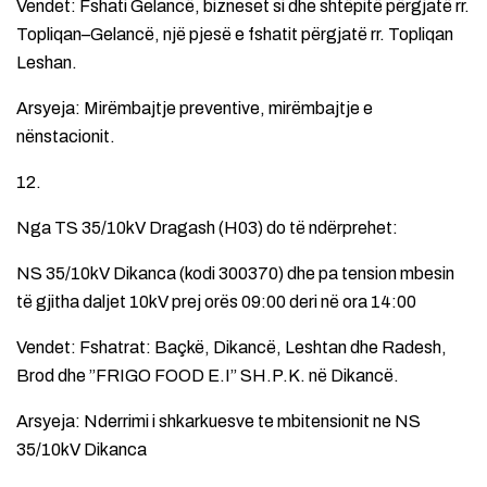
Vendet: Fshati Gelancë, bizneset si dhe shtëpitë përgjatë rr.
Topliqan–Gelancë, një pjesë e fshatit përgjatë rr. Topliqan
Leshan.
Arsyeja: Mirëmbajtje preventive, mirëmbajtje e
nënstacionit.
12.
Nga TS 35/10kV Dragash (H03) do të ndërprehet:
NS 35/10kV Dikanca (kodi 300370) dhe pa tension mbesin
të gjitha daljet 10kV prej orës 09:00 deri në ora 14:00
Vendet: Fshatrat: Baçkë, Dikancë, Leshtan dhe Radesh,
Brod dhe ”FRIGO FOOD E.I” SH.P.K. në Dikancë.
Arsyeja: Nderrimi i shkarkuesve te mbitensionit ne NS
35/10kV Dikanca