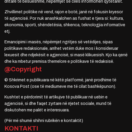
dritare të besueshme, nëpërmjet së cilës informohen qytetarët.
Zhvillimet politike në vend, rajon e botë, janë në fokusin kryesor
të agjencisë. Por nuk anashkalohen as fushat e tjera si: kultura,
ekonomia, sporti, shëndetësia, shkenca, teknologjia informative
etj.
Emancipimi i masës, nëpërmjet ngritjes së vetëdijes, sipas
politikave redaksionale, arrihet vetëm duke mos i konsideruar
lexuesit dhe ndjekësit e agjencisë, si masë klikuesish. Kjo ka qenë
dhe ka mbetur premisa themelore e politikave të redaksisë.
@Copyright
© Shkrimet e publikuara në këtë platformë, janë prodhime të
Kosova Post (ose të mediumeve me të cilat bashkëpunon).
Kushtet e përdorimit të artikujve të publikuar në uebin e
agjencisë, si dhe faqet zyrtare në rrjetet sociale, mund të
diskutohen me palët e interesuara.
(Për më shumë shihni rubrikën e kontaktit)
KONTAKTI