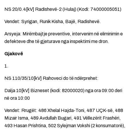
NS 20/0.4[kV] Radishevë-2 (Hulaj) (Kodi: 74000005051)
Vendet: Syrigan, Runik Kisha, Bajë, Radishevë.
Arsyeja: Mirëmbajtje preventive, intervenim në eliminimin e
defekteve dhe të gjeturave nga inspektimi me dron.
Gjakovë
1.
NS 110/35/10[kV] Rahoveci do të ndërprehet:
Dalja 10[kV] Bizneset (kodi: 82000020) nga ora 09:00 deri
në ora 10:00
Vendet: Rrugët: 486 Xhelal Hajda-Toni, 487 UÇK-së, 488
Mizair Isma, 489 Avdullah Bugari, 491 Vëllezërit Frashëri,
493 Hasan Prishtina, 502 Sylejman Vokshi (2 konsumatorë),