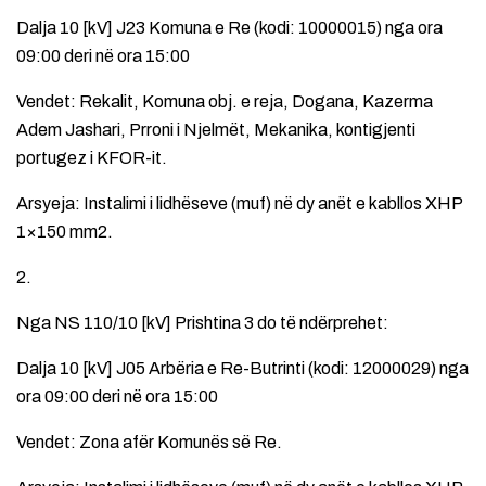
Dalja 10 [kV] J23 Komuna e Re (kodi: 10000015) nga ora
09:00 deri në ora 15:00
Vendet: Rekalit, Komuna obj. e reja, Dogana, Kazerma
Adem Jashari, Prroni i Njelmët, Mekanika, kontigjenti
portugez i KFOR-it.
Arsyeja: Instalimi i lidhëseve (muf) në dy anët e kabllos XHP
1×150 mm2.
2.
Nga NS 110/10 [kV] Prishtina 3 do të ndërprehet:
Dalja 10 [kV] J05 Arbëria e Re-Butrinti (kodi: 12000029) nga
ora 09:00 deri në ora 15:00
Vendet: Zona afër Komunës së Re.