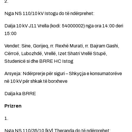
2.
Nga NS 110/10 kV Istogu do të ndërprehet:
Dalja 10 kV J11 Vrella (kodi: 54000002) nga ora 14:00 deri
15:00
Vendet: Sine, Gorijeq, rr. Rexhë Murati, rr. Bajram Gashi,
Cërrcë, Lubozhdë, Vrellë, Izet Shatri Vrellë Stupë,
Studenicë si dhe BRRE HC Istog
Arsyeja: Ndërprerje për siguri – Shkyçja e konsumatorëve
në 10 kV për shkak të borxheve
Dalja ka BRRE
Prizren
1.
Nga NS 110/35/10 [kV] Theranda do të ndërprehet: