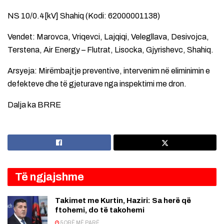
NS 10/0.4[kV] Shahiq (Kodi: 62000001138)
Vendet: Marovca, Vriqevci, Lajqiqi, Velegllava, Desivojca,
Terstena, Air Energy – Flutrat, Lisocka, Gjyrishevc, Shahiq.
Arsyeja: Mirëmbajtje preventive, intervenim në eliminimin e
defekteve dhe të gjeturave nga inspektimi me dron.
Dalja ka BRRE
Të ngjajshme
Takimet me Kurtin, Haziri: Sa herë që
ftohemi, do të takohemi
5 ORË MË PARË