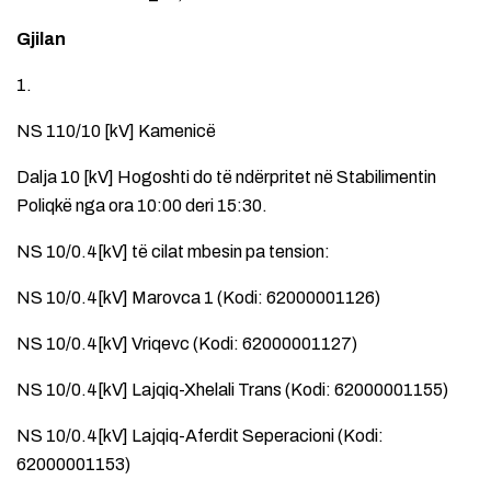
Gjilan
1.
NS 110/10 [kV] Kamenicë
Dalja 10 [kV] Hogoshti do të ndërpritet në Stabilimentin
Poliqkë nga ora 10:00 deri 15:30.
NS 10/0.4[kV] të cilat mbesin pa tension:
NS 10/0.4[kV] Marovca 1 (Kodi: 62000001126)
NS 10/0.4[kV] Vriqevc (Kodi: 62000001127)
NS 10/0.4[kV] Lajqiq-Xhelali Trans (Kodi: 62000001155)
NS 10/0.4[kV] Lajqiq-Aferdit Seperacioni (Kodi:
62000001153)