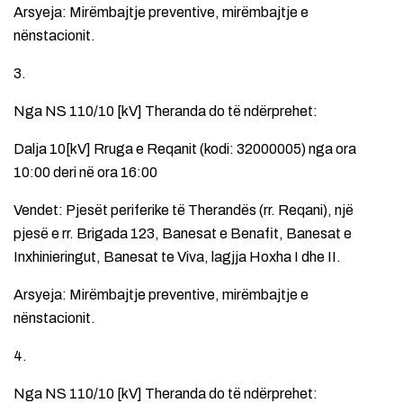
Arsyeja: Mirëmbajtje preventive, mirëmbajtje e
nënstacionit.
3.
Nga NS 110/10 [kV] Theranda do të ndërprehet:
Dalja 10[kV] Rruga e Reqanit (kodi: 32000005) nga ora
10:00 deri në ora 16:00
Vendet: Pjesët periferike të Therandës (rr. Reqani), një
pjesë e rr. Brigada 123, Banesat e Benafit, Banesat e
Inxhinieringut, Banesat te Viva, lagjja Hoxha I dhe II.
Arsyeja: Mirëmbajtje preventive, mirëmbajtje e
nënstacionit.
4.
Nga NS 110/10 [kV] Theranda do të ndërprehet: