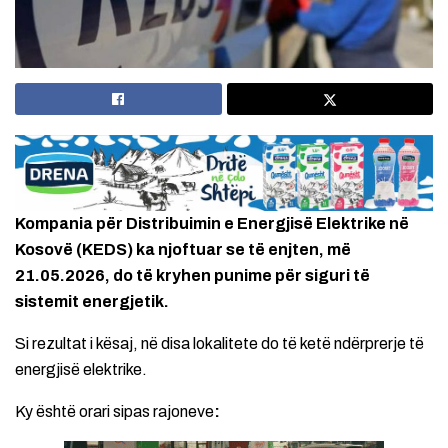
Kompania për Distribuimin e Energjisë Elektrike në
Kosovë (KEDS) ka njoftuar se të enjten, më
21.05.2026, do të kryhen punime për siguri të
sistemit energjetik.
Si rezultat i kësaj, në disa lokalitete do të ketë ndërprerje të
energjisë elektrike.
Ky është orari sipas rajoneve
: