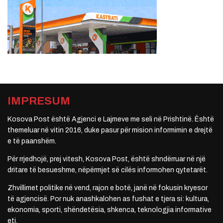
IMPRESUM
Kosova Post është Agjenci e Lajmeve me seli në Prishtinë. Është
themeluar në vitin 2016, duke pasur për mision informimin e drejtë
e të paanshëm.
Për rrjedhojë, prej vitesh, Kosova Post, është shndërruar në një
dritare të besueshme, nëpërmjet së cilës informohen qytetarët.
Zhvillimet politike në vend, rajon e botë, janë në fokusin kryesor
të agjencisë. Por nuk anashkalohen as fushat e tjera si: kultura,
ekonomia, sporti, shëndetësia, shkenca, teknologjia informative
etj.