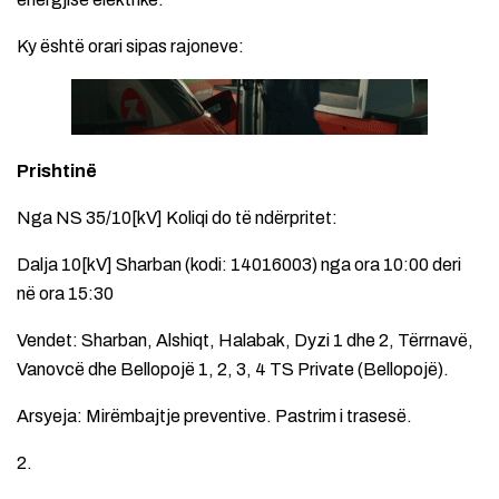
Ky është orari sipas rajoneve:
Prishtinë
Nga NS 35/10[kV] Koliqi do të ndërpritet:
Dalja 10[kV] Sharban (kodi: 14016003) nga ora 10:00 deri
në ora 15:30
Vendet: Sharban, Alshiqt, Halabak, Dyzi 1 dhe 2, Tërrnavë,
Vanovcë dhe Bellopojë 1, 2, 3, 4 TS Private (Bellopojë).
Arsyeja: Mirëmbajtje preventive. Pastrim i trasesë.
2.