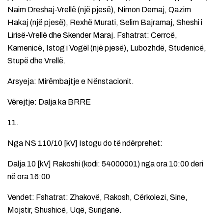
Naim Dreshaj-Vrellë (një pjesë), Nimon Demaj, Qazim
Hakaj (një pjesë), Rexhë Murati, Selim Bajramaj, Sheshi i
Lirisë-Vrellë dhe Skender Maraj. Fshatrat: Cerrcë,
Kamenicë, Istog i Vogël (një pjesë), Lubozhdë, Studenicë,
Stupë dhe Vrellë.
Arsyeja: Mirëmbajtje e Nënstacionit.
Vërejtje: Dalja ka BRRE
11.
Nga NS 110/10 [kV] Istogu do të ndërprehet:
Dalja 10 [kV] Rakoshi (kodi: 54000001) nga ora 10:00 deri
në ora 16:00
Vendet: Fshatrat: Zhakovë, Rakosh, Cërkolezi, Sine,
Mojstir, Shushicë, Uqë, Suriganë.