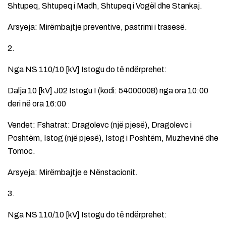
Shtupeq, Shtupeq i Madh, Shtupeq i Vogël dhe Stankaj.
Arsyeja: Mirëmbajtje preventive, pastrimi i trasesë.
2.
Nga NS 110/10 [kV] Istogu do të ndërprehet:
Dalja 10 [kV] J02 Istogu I (kodi: 54000008) nga ora 10:00
deri në ora 16:00
Vendet: Fshatrat: Dragolevc (një pjesë), Dragolevc i
Poshtëm, Istog (një pjesë), Istog i Poshtëm, Muzhevinë dhe
Tomoc.
Arsyeja: Mirëmbajtje e Nënstacionit.
3.
Nga NS 110/10 [kV] Istogu do të ndërprehet: