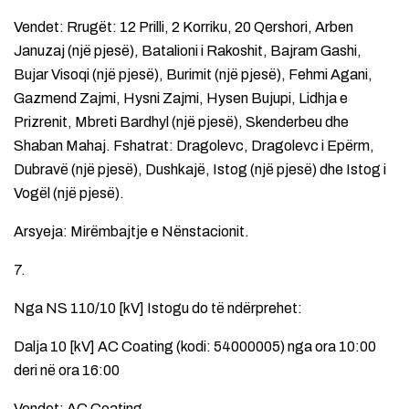
Vendet: Rrugët: 12 Prilli, 2 Korriku, 20 Qershori, Arben
Januzaj (një pjesë), Batalioni i Rakoshit, Bajram Gashi,
Bujar Visoqi (një pjesë), Burimit (një pjesë), Fehmi Agani,
Gazmend Zajmi, Hysni Zajmi, Hysen Bujupi, Lidhja e
Prizrenit, Mbreti Bardhyl (një pjesë), Skenderbeu dhe
Shaban Mahaj. Fshatrat: Dragolevc, Dragolevc i Epërm,
Dubravë (një pjesë), Dushkajë, Istog (një pjesë) dhe Istog i
Vogël (një pjesë).
Arsyeja: Mirëmbajtje e Nënstacionit.
7.
Nga NS 110/10 [kV] Istogu do të ndërprehet:
Dalja 10 [kV] AC Coating (kodi: 54000005) nga ora 10:00
deri në ora 16:00
Vendet: AC Coating.