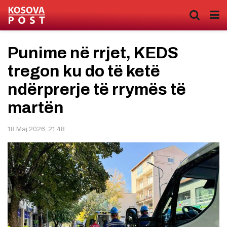
Punime në rrjet, KEDS
tregon ku do të ketë
ndërprerje të rrymës të
martën
18 Maj 2026, 21:48