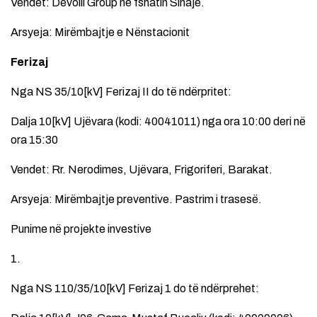
Vendet: Devolli Group në fshatin Sinajë.
Arsyeja: Mirëmbajtje e Nënstacionit
Ferizaj
Nga NS 35/10[kV] Ferizaj II do të ndërpritet:
Dalja 10[kV] Ujëvara (kodi: 40041011) nga ora 10:00 deri në
ora 15:30
Vendet: Rr. Nerodimes, Ujëvara, Frigoriferi, Barakat.
Arsyeja: Mirëmbajtje preventive. Pastrim i trasesë.
Punime në projekte investive
1.
Nga NS 110/35/10[kV] Ferizaj 1 do të ndërprehet: