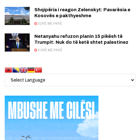
Shqipëria i reagon Zelenskyt: Pavarësia e
Kosovës e pakthyeshme
2 ORË MË PARË
Netanyahu refuzon planin 15 pikësh të
Trumpit: Nuk do të ketë shtet palestinez
3 ORË MË PARË