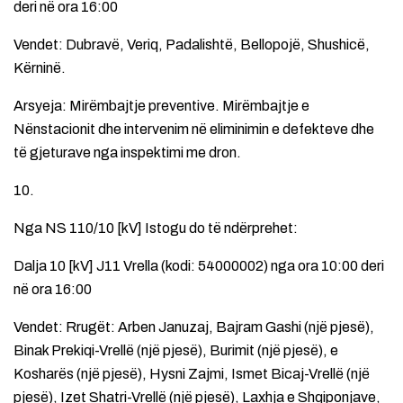
deri në ora 16:00
Vendet: Dubravë, Veriq, Padalishtë, Bellopojë, Shushicë,
Kërninë.
Arsyeja: Mirëmbajtje preventive. Mirëmbajtje e
Nënstacionit dhe intervenim në eliminimin e defekteve dhe
të gjeturave nga inspektimi me dron.
10.
Nga NS 110/10 [kV] Istogu do të ndërprehet:
Dalja 10 [kV] J11 Vrella (kodi: 54000002) nga ora 10:00 deri
në ora 16:00
Vendet: Rrugët: Arben Januzaj, Bajram Gashi (një pjesë),
Binak Prekiqi-Vrellë (një pjesë), Burimit (një pjesë), e
Kosharës (një pjesë), Hysni Zajmi, Ismet Bicaj-Vrellë (një
pjesë), Izet Shatri-Vrellë (një pjesë), Laxhja e Shqiponjave,