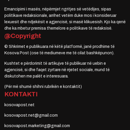
Emancipimi i masës, nëpërmjet ngritjes së vetëdijes, sipas
politikave redaksionale, arrihet vetëm duke mos i konsideruar
lexuesit dhe ndjekësit e agjencisë, si masë klikuesish. Kjo ka qenë
dhe ka mbetur premisa themelore e politikave të redaksisë.
@Copyright
© Shkrimet e publikuara në këtë platformë, janë prodhime të
Kosova Post (ose të mediumeve me të cilat bashkëpunon).
Kushtet e përdorimit të artikujve të publikuar në uebin e
agjencisë, si dhe faqet zyrtare në rrjetet sociale, mund të
diskutohen me palët e interesuara.
(Për më shumë shihni rubrikën e kontaktit)
KONTAKTI
kosovapost.net
kosovapost.net@gmail.com
kosovapost.marketing@gmail.com