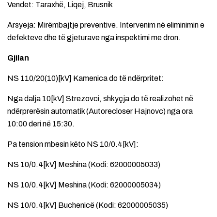
Vendet: Taraxhë, Liqej, Brusnik
Arsyeja: Mirëmbajtje preventive. Intervenim në eliminimin e
defekteve dhe të gjeturave nga inspektimi me dron.
Gjilan
NS 110/20(10)[kV] Kamenica do të ndërpritet:
Nga dalja 10[kV] Strezovci, shkyçja do të realizohet në
ndërprerësin automatik (Autorecloser Hajnovc) nga ora
10:00 deri në 15:30.
Pa tension mbesin këto NS 10/0.4[kV]:
NS 10/0.4[kV] Meshina (Kodi: 62000005033)
NS 10/0.4[kV] Meshina (Kodi: 62000005034)
NS 10/0.4[kV] Buchenicë (Kodi: 62000005035)