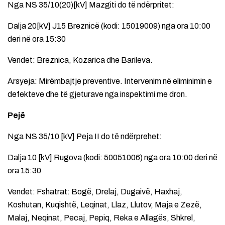
Nga NS 35/10(20)[kV] Mazgiti do të ndërpritet:
Dalja 20[kV] J15 Breznicë (kodi: 15019009) nga ora 10:00
deri në ora 15:30
Vendet: Breznica, Kozarica dhe Barileva.
Arsyeja: Mirëmbajtje preventive. Intervenim në eliminimin e
defekteve dhe të gjeturave nga inspektimi me dron.
Pejë
Nga NS 35/10 [kV] Peja II do të ndërprehet:
Dalja 10 [kV] Rugova (kodi: 50051006) nga ora 10:00 deri në
ora 15:30
Vendet: Fshatrat: Bogë, Drelaj, Dugaivë, Haxhaj,
Koshutan, Kuqishtë, Leqinat, Llaz, Llutov, Maja e Zezë,
Malaj, Neqinat, Pecaj, Pepiq, Reka e Allagës, Shkrel,