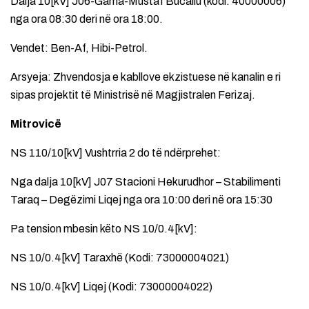
Dalja 10[kV] J06-Gama-Mustaf Bucaliu (kodi: 40000006)
nga ora 08:30 deri në ora 18:00.
Vendet: Ben-Af, Hibi-Petrol.
Arsyeja: Zhvendosja e kabllove ekzistuese në kanalin e ri
sipas projektit të Ministrisë në Magjistralen Ferizaj.
Mitrovicë
NS 110/10[kV] Vushtrria 2 do të ndërprehet:
Nga dalja 10[kV] J07 Stacioni Hekurudhor – Stabilimenti
Taraq – Degëzimi Liqej nga ora 10:00 deri në ora 15:30
Pa tension mbesin këto NS 10/0.4[kV]:
NS 10/0.4[kV] Taraxhë (Kodi: 73000004021)
NS 10/0.4[kV] Liqej (Kodi: 73000004022)