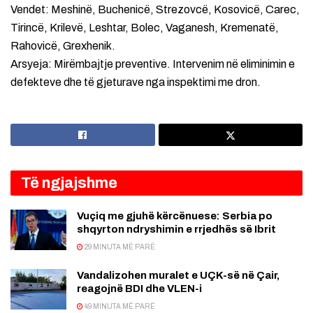
Vendet: Meshinë, Buchenicë, Strezovcë, Kosovicë, Carec,
Tirincë, Krilevë, Leshtar, Bolec, Vaganesh, Kremenatë,
Rahovicë, Grexhenik.
Arsyeja: Mirëmbajtje preventive. Intervenim në eliminimin e
defekteve dhe të gjeturave nga inspektimi me dron.
Të ngjajshme
Vuçiq me gjuhë kërcënuese: Serbia po
shqyrton ndryshimin e rrjedhës së Ibrit
29 MINUTA MË PARË
Vandalizohen muralet e UÇK-së në Çair,
reagojnë BDI dhe VLEN-i
49 MINUTA MË PARË