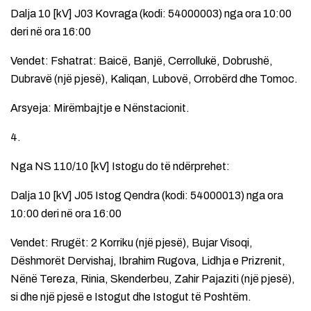
Dalja 10 [kV] J03 Kovraga (kodi: 54000003) nga ora 10:00
deri në ora 16:00
Vendet: Fshatrat: Baicë, Banjë, Cerrollukë, Dobrushë,
Dubravë (një pjesë), Kaliqan, Lubovë, Orrobërd dhe Tomoc.
Arsyeja: Mirëmbajtje e Nënstacionit.
4.
Nga NS 110/10 [kV] Istogu do të ndërprehet:
Dalja 10 [kV] J05 Istog Qendra (kodi: 54000013) nga ora
10:00 deri në ora 16:00
Vendet: Rrugët: 2 Korriku (një pjesë), Bujar Visoqi,
Dëshmorët Dervishaj, Ibrahim Rugova, Lidhja e Prizrenit,
Nënë Tereza, Rinia, Skenderbeu, Zahir Pajaziti (një pjesë),
si dhe një pjesë e Istogut dhe Istogut të Poshtëm.