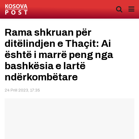
Rama shkruan për
ditëlindjen e Thaçit: Ai
është i marrë peng nga
bashkësia e lartë
ndërkombëtare
24 Prill 2023, 17:35