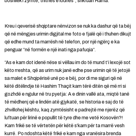
boshllëk i zymtë, thithës e lodhës”, shkruan Rama.
Kreu i qeverisë shqiptare nënvizon se nuk ka dashur që ta bëj
që në mëngjes urimin digjital me foto e fjalë që i thuhen dikujt
që edhe mund ta marrësh në telefon, por një ngërç e ka
penguar “në formën e një inati nga pafuqia”.
“As e kam dot idenë nëse si vëllau im do të mund t’i lexojë sot
këto rreshta, që as urim nuk janë edhe pse urimin që të jetojë
sa malet e Shqipërisë unë po e bëj, por di me siguri që në
këtë ditëlindje të Hashim Thaçit kam tërë ditën që më rri si
gozhdë e ngulur në tru pyetja: A e dinin vallë ata, miqtë tanë
të mëdhenj që e lindën atë gjykatë, se historia e saj do të
zhvillohej kështu, kaq zymtësisht e padrejtë me njerëz që
luftuan për lirinë e popullit të tyre dhe me vetë Kosovën?!
Kam frikë se të vërtetën për këtë s’kam për ta marrë vesh
kurrë. Po ndoshta këtë frikë e kam nga vranësira brenda