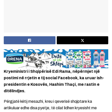
Kryeministri i Shqipërisë Edi Rama, nëpërmjet një
postimi në rrjetin e tij social Facebook, ka uruar ish-
presidentin e Kosovës, Hashim Thaçi, me rastin e
ditëlindjes.
Përgjatë këtij mesazhi, kreu i qeverisë shqiptare ka
artikuluar edhe disa pyetje, të cilat lidhen kryesisht me