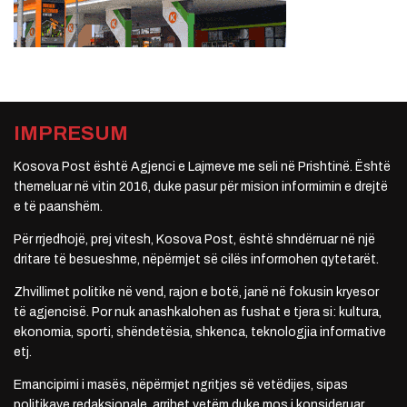
IMPRESUM
Kosova Post është Agjenci e Lajmeve me seli në Prishtinë. Është
themeluar në vitin 2016, duke pasur për mision informimin e drejtë
e të paanshëm.
Për rrjedhojë, prej vitesh, Kosova Post, është shndërruar në një
dritare të besueshme, nëpërmjet së cilës informohen qytetarët.
Zhvillimet politike në vend, rajon e botë, janë në fokusin kryesor
të agjencisë. Por nuk anashkalohen as fushat e tjera si: kultura,
ekonomia, sporti, shëndetësia, shkenca, teknologjia informative
etj.
Emancipimi i masës, nëpërmjet ngritjes së vetëdijes, sipas
politikave redaksionale, arrihet vetëm duke mos i konsideruar