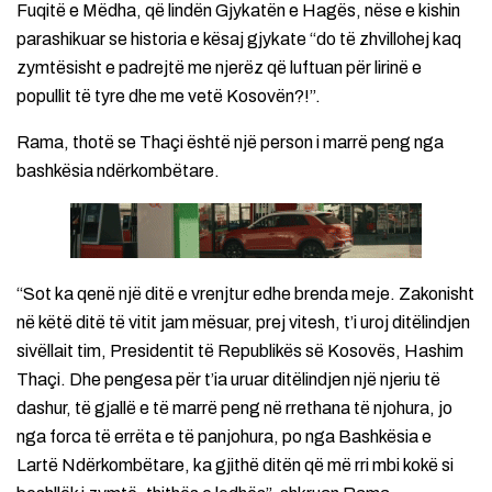
Fuqitë e Mëdha, që lindën Gjykatën e Hagës, nëse e kishin
parashikuar se historia e kësaj gjykate “do të zhvillohej kaq
zymtësisht e padrejtë me njerëz që luftuan për lirinë e
popullit të tyre dhe me vetë Kosovën?!”.
Rama, thotë se Thaçi është një person i marrë peng nga
bashkësia ndërkombëtare.
“Sot ka qenë një ditë e vrenjtur edhe brenda meje. Zakonisht
në këtë ditë të vitit jam mësuar, prej vitesh, t’i uroj ditëlindjen
sivëllait tim, Presidentit të Republikës së Kosovës, Hashim
Thaçi. Dhe pengesa për t’ia uruar ditëlindjen një njeriu të
dashur, të gjallë e të marrë peng në rrethana të njohura, jo
nga forca të errëta e të panjohura, po nga Bashkësia e
Lartë Ndërkombëtare, ka gjithë ditën që më rri mbi kokë si