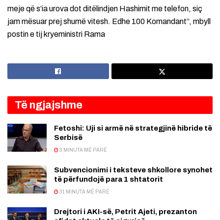
meje që s’ia urova dot ditëlindjen Hashimit me telefon, siç
jam mësuar prej shumë vitesh. Edhe 100 Komandant”, mbyll
postin e tij kryeministri Rama
Të ngjajshme
Fetoshi: Uji si armë në strategjinë hibride të
Serbisë
3 MINUTA MË PARË
Subvencionimi i teksteve shkollore synohet
të përfundojë para 1 shtatorit
31 MINUTA MË PARË
Drejtori i AKI-së, Petrit Ajeti, prezanton