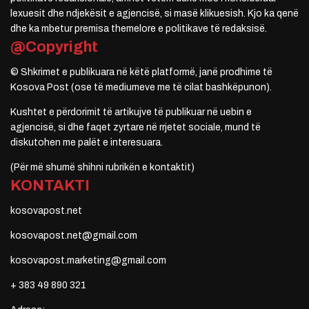
lexuesit dhe ndjekësit e agjencisë, si masë klikuesish. Kjo ka qenë
dhe ka mbetur premisa themelore e politikave të redaksisë.
@Copyright
© Shkrimet e publikuara në këtë platformë, janë prodhime të
Kosova Post (ose të mediumeve me të cilat bashkëpunon).
Kushtet e përdorimit të artikujve të publikuar në uebin e
agjencisë, si dhe faqet zyrtare në rrjetet sociale, mund të
diskutohen me palët e interesuara.
(Për më shumë shihni rubrikën e kontaktit)
KONTAKTI
kosovapost.net
kosovapost.net@gmail.com
kosovapost.marketing@gmail.com
+ 383 49 890 321