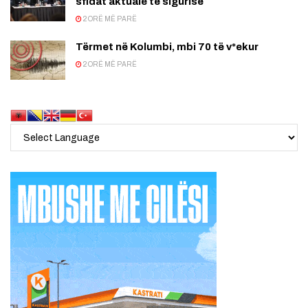
sfidat aktuale të sigurisë
2 ORË MË PARË
Tërmet në Kolumbi, mbi 70 të v*ekur
2 ORË MË PARË