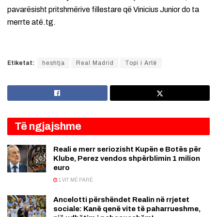
pavarësisht pritshmërive fillestare që Vinicius Junior do ta
merrte atë.tg.
Etiketat:
heshtja
Real Madrid
Topi i Artë
Të ngjajshme
Reali e merr seriozisht Kupën e Botës për
Klube, Perez vendos shpërblimin 1 milion
euro
1 VIT MË PARË
Ancelotti përshëndet Realin në rrjetet
sociale: Kanë qenë vite të paharrueshme,