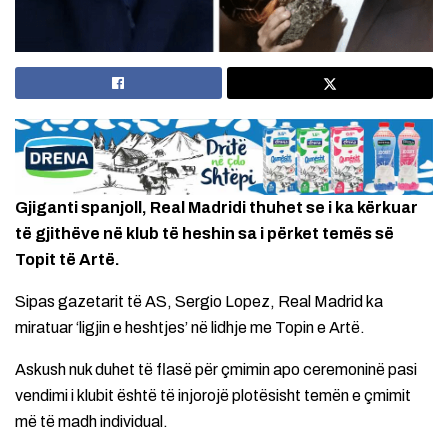
Gjiganti spanjoll, Real Madridi thuhet se i ka kërkuar
të gjithëve në klub të heshin sa i përket temës së
Topit të Artë.
Sipas gazetarit të AS, Sergio Lopez, Real Madrid ka
miratuar ‘ligjin e heshtjes’ në lidhje me Topin e Artë.
Askush nuk duhet të flasë për çmimin apo ceremoninë pasi
vendimi i klubit është të injorojë plotësisht temën e çmimit
më të madh individual.