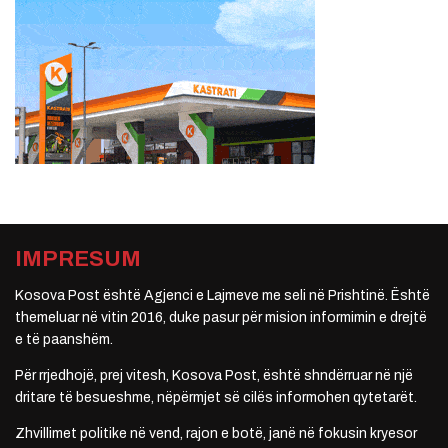
IMPRESUM
Kosova Post është Agjenci e Lajmeve me seli në Prishtinë. Është
themeluar në vitin 2016, duke pasur për mision informimin e drejtë
e të paanshëm.
Për rrjedhojë, prej vitesh, Kosova Post, është shndërruar në një
dritare të besueshme, nëpërmjet së cilës informohen qytetarët.
Zhvillimet politike në vend, rajon e botë, janë në fokusin kryesor