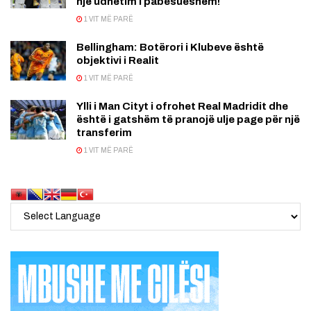
një udhëtim i pabesueshëm!
1 VIT MË PARË
Bellingham: Botërori i Klubeve është
objektivi i Realit
1 VIT MË PARË
Ylli i Man Cityt i ofrohet Real Madridit dhe
është i gatshëm të pranojë ulje page për një
transferim
1 VIT MË PARË