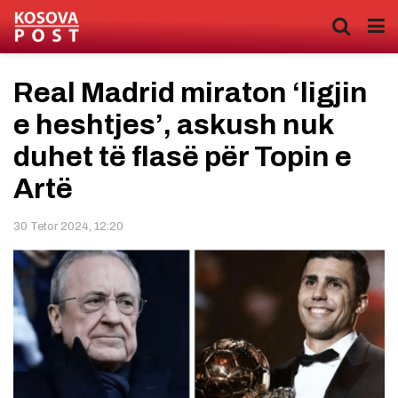
Real Madrid miraton ‘ligjin
e heshtjes’, askush nuk
duhet të flasë për Topin e
Artë
30 Tetor 2024, 12:20