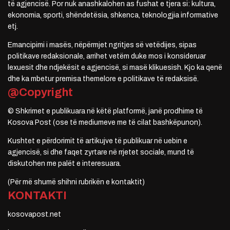
të agjencisë. Por nuk anashkalohen as fushat e tjera si: kultura,
ekonomia, sporti, shëndetësia, shkenca, teknologjia informative
etj.
Emancipimi i masës, nëpërmjet ngritjes së vetëdijes, sipas
politikave redaksionale, arrihet vetëm duke mos i konsideruar
lexuesit dhe ndjekësit e agjencisë, si masë klikuesish. Kjo ka qenë
dhe ka mbetur premisa themelore e politikave të redaksisë.
@Copyright
© Shkrimet e publikuara në këtë platformë, janë prodhime të
Kosova Post (ose të mediumeve me të cilat bashkëpunon).
Kushtet e përdorimit të artikujve të publikuar në uebin e
agjencisë, si dhe faqet zyrtare në rrjetet sociale, mund të
diskutohen me palët e interesuara.
(Për më shumë shihni rubrikën e kontaktit)
KONTAKTI
kosovapost.net