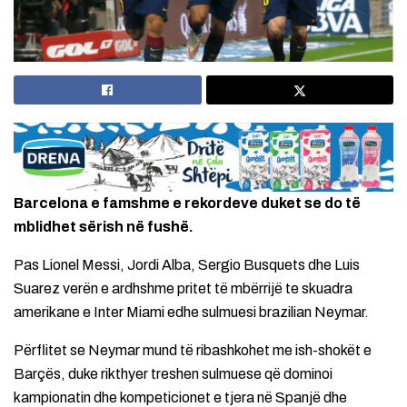
Barcelona e famshme e rekordeve duket se do të
mblidhet sërish në fushë.
Pas Lionel Messi, Jordi Alba, Sergio Busquets dhe Luis
Suarez verën e ardhshme pritet të mbërrijë te skuadra
amerikane e Inter Miami edhe sulmuesi brazilian Neymar.
Përflitet se Neymar mund të ribashkohet me ish-shokët e
Barçës, duke rikthyer treshen sulmuese që dominoi
kampionatin dhe kompeticionet e tjera në Spanjë dhe