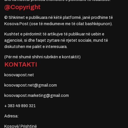
@Copyright
© Shkrimet e publikuara në këtë platformë, janë prodhime të
Kosova Post (ose të mediumeve me të cilat bashkëpunon).
Kushtet e përdorimit të artikujve të publikuar në uebin e
agjencisë, si dhe faqet zyrtare në rrjetet sociale, mund të
diskutohen me palët e interesuara.
(Për më shumë shihni rubrikën e kontaktit)
KONTAKTI
kosovapost.net
kosovapost.net@gmail.com
kosovapost.marketing@gmail.com
+ 383 49 890 321
Adresa:
Kosovë/ Prishtinë