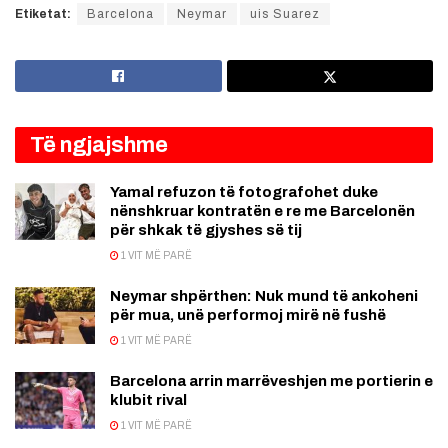
Etiketat:
Barcelona
Neymar
uis Suarez
Të ngjajshme
Yamal refuzon të fotografohet duke
nënshkruar kontratën e re me Barcelonën
për shkak të gjyshes së tij
1 VIT MË PARË
Neymar shpërthen: Nuk mund të ankoheni
për mua, unë performoj mirë në fushë
1 VIT MË PARË
Barcelona arrin marrëveshjen me portierin e
klubit rival
1 VIT MË PARË