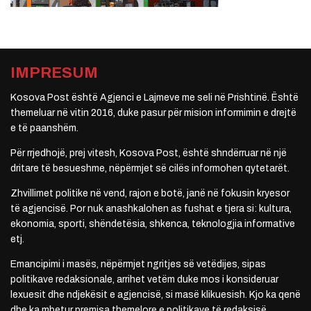
IMPRESUM
Kosova Post është Agjenci e Lajmeve me seli në Prishtinë. Është
themeluar në vitin 2016, duke pasur për mision informimin e drejtë
e të paanshëm.
Për rrjedhojë, prej vitesh, Kosova Post, është shndërruar në një
dritare të besueshme, nëpërmjet së cilës informohen qytetarët.
Zhvillimet politike në vend, rajon e botë, janë në fokusin kryesor
të agjencisë. Por nuk anashkalohen as fushat e tjera si: kultura,
ekonomia, sporti, shëndetësia, shkenca, teknologjia informative
etj.
Emancipimi i masës, nëpërmjet ngritjes së vetëdijes, sipas
politikave redaksionale, arrihet vetëm duke mos i konsideruar
lexuesit dhe ndjekësit e agjencisë, si masë klikuesish. Kjo ka qenë
dhe ka mbetur premisa themelore e politikave të redaksisë.