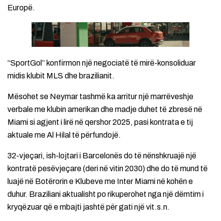
Europë.
“SportGol” konfirmon një negociatë të mirë-konsoliduar
midis klubit MLS dhe brazilianit.
Mësohet se Neymar tashmë ka arritur një marrëveshje
verbale me klubin amerikan dhe madje duhet të zbresë në
Miami si agjent i lirë në qershor 2025, pasi kontrata e tij
aktuale me Al Hilal të përfundojë.
32-vjeçari, ish-lojtari i Barcelonës do të nënshkruajë një
kontratë pesëvjeçare (deri në vitin 2030) dhe do të mund të
luajë në Botërorin e Klubeve me Inter Miami në kohën e
duhur. Braziliani aktualisht po rikuperohet nga një dëmtim i
kryqëzuar që e mbajti jashtë për gati një vit.s.n.