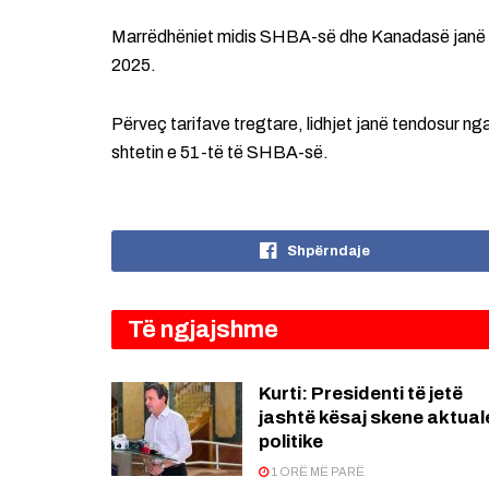
Marrëdhëniet midis SHBA-së dhe Kanadasë janë pë
2025.
Përveç tarifave tregtare, lidhjet janë tendosur n
shtetin e 51-të të SHBA-së.
Shpërndaje
Të ngjajshme
Kurti: Presidenti të jetë
jashtë kësaj skene aktual
politike
1 ORË MË PARË