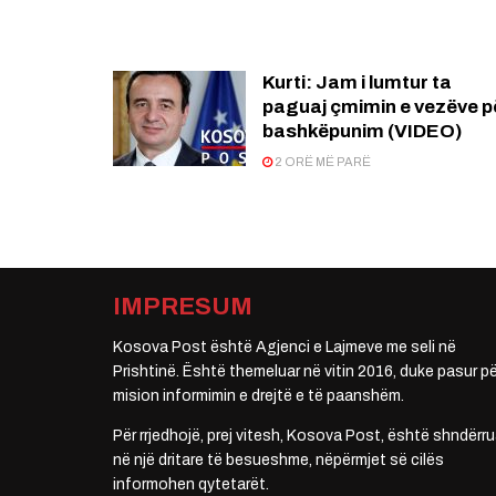
Kurti: Jam i lumtur ta
paguaj çmimin e vezëve p
bashkëpunim (VIDEO)
2 ORË MË PARË
IMPRESUM
Kosova Post është Agjenci e Lajmeve me seli në
Prishtinë. Është themeluar në vitin 2016, duke pasur pë
mision informimin e drejtë e të paanshëm.
Për rrjedhojë, prej vitesh, Kosova Post, është shndërru
në një dritare të besueshme, nëpërmjet së cilës
informohen qytetarët.