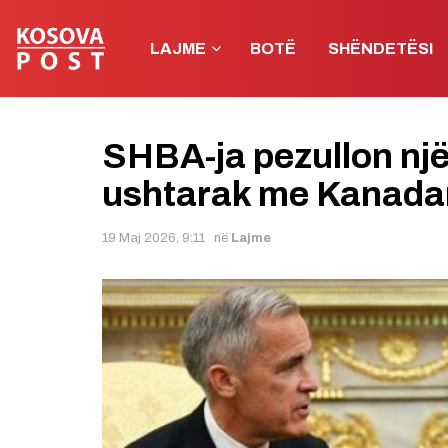
LAJME
BOTË
SHËNDETËSI
SHBA-ja pezullon një
ushtarak me Kanada
19 Maj 2026, 9:11
në
Lajme