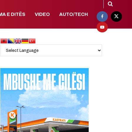
MA E DITËS
VIDEO
AUTO/TECH