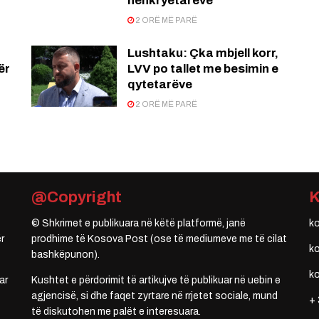
nënkryetarëve
2 ORË MË PARË
Lushtaku: Çka mbjell korr,
ër
LVV po tallet me besimin e
qytetarëve
2 ORË MË PARË
@Copyright
© Shkrimet e publikuara në këtë platformë, janë
k
r
prodhime të Kosova Post (ose të mediumeve me të cilat
k
bashkëpunon).
k
ar
Kushtet e përdorimit të artikujve të publikuar në uebin e
agjencisë, si dhe faqet zyrtare në rrjetet sociale, mund
+ 
të diskutohen me palët e interesuara.