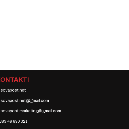
KONTAKTI
osovapost.net
osovapost.net@gmail.com
osovapost.marketing@gmail.com
383 49 890 321