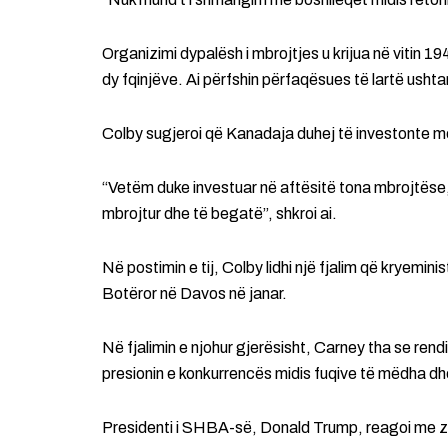
Organizimi dypalësh i mbrojtjes u krijua në vitin 1
dy fqinjëve. Ai përfshin përfaqësues të lartë usht
Colby sugjeroi që Kanadaja duhej të investonte m
“Vetëm duke investuar në aftësitë tona mbrojtëse,
mbrojtur dhe të begatë”, shkroi ai.
Në postimin e tij, Colby lidhi një fjalim që kryem
Botëror në Davos në janar.
Në fjalimin e njohur gjerësisht, Carney tha se re
presionin e konkurrencës midis fuqive të mëdha dhe
Presidenti i SHBA-së, Donald Trump, reagoi me ze