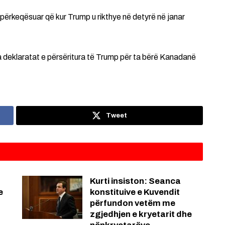
rkeqësuar që kur Trump u rikthye në detyrë në janar
ga deklaratat e përsëritura të Trump për ta bërë Kanadanë
Tweet
Kurti insiston: Seanca
e
konstituive e Kuvendit
përfundon vetëm me
zgjedhjen e kryetarit dhe