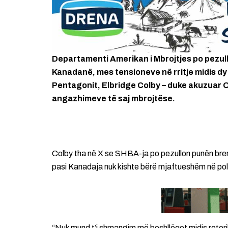
Departamenti Amerikan i Mbrojtjes po pezull
Kanadanë, mes tensioneve në rritje midis dy fq
Pentagonit, Elbridge Colby – duke akuzuar 
angazhimeve të saj mbrojtëse.
Colby tha në X se SHBA-ja po pezullon punën bre
pasi Kanadaja nuk kishte bërë mjaftueshëm në poli
“Nuk mund t’i shmangim më boshllëqet midis retorikë