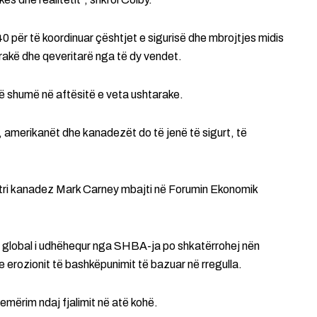
940 për të koordinuar çështjet e sigurisë dhe mbrojtjes midis
arakë dhe qeveritarë nga të dy vendet.
ë shumë në aftësitë e veta ushtarake.
 amerikanët dhe kanadezët do të jenë të sigurt, të
inistri kanadez Mark Carney mbajti në Forumin Ekonomik
ndi global i udhëhequr nga SHBA-ja po shkatërrohej nën
 erozionit të bashkëpunimit të bazuar në rregulla.
mërim ndaj fjalimit në atë kohë.