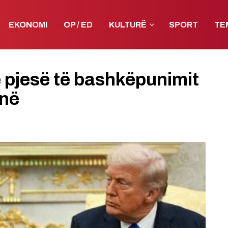
EKONOMI
OP / ED
KULTURË
SPORT
TE
 pjesë të bashkëpunimit
në