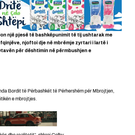
on një pjesë të bashkëpunimit të tij ushtarak me
injëve, njoftoi dje në mbrëmje zyrtari i lartë i
Otavën për dështimin në përmbushjen e
nda Bordit të Përbashkët të Përhershëm për Mbrojtjen,
tikën e mbrojtjes.
s dhe realitetit”, shkroi Colby.